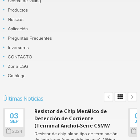
Acerca de Viking
Productos
Noticias
Aplicación
Preguntas Frecuentes
Inversores
CONTACTO
Zona ESG
Catálogo
Últimas Noticias
Resistor de Chip Metálico de
03
0
Detección de Corriente
SEP
J
(Terminal Ancho)-Serie CSMW
2024
2
Resistor de chip plano tipo de terminación
de lado largo (geometría inversa). Viking