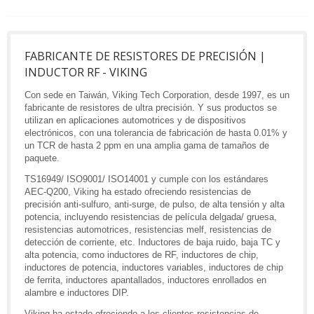
FABRICANTE DE RESISTORES DE PRECISIÓN |
INDUCTOR RF - VIKING
Con sede en Taiwán, Viking Tech Corporation, desde 1997, es un
fabricante de resistores de ultra precisión. Y sus productos se
utilizan en aplicaciones automotrices y de dispositivos
electrónicos, con una tolerancia de fabricación de hasta 0.01% y
un TCR de hasta 2 ppm en una amplia gama de tamaños de
paquete.
TS16949/ ISO9001/ ISO14001 y cumple con los estándares
AEC-Q200, Viking ha estado ofreciendo resistencias de
precisión anti-sulfuro, anti-surge, de pulso, de alta tensión y alta
potencia, incluyendo resistencias de película delgada/ gruesa,
resistencias automotrices, resistencias melf, resistencias de
detección de corriente, etc. Inductores de baja ruido, baja TC y
alta potencia, como inductores de RF, inductores de chip,
inductores de potencia, inductores variables, inductores de chip
de ferrita, inductores apantallados, inductores enrollados en
alambre e inductores DIP.
Viking ha estado ofreciendo a los clientes resistencias de