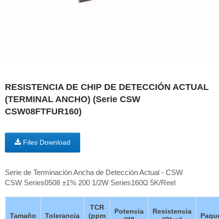
RESISTENCIA DE CHIP DE DETECCIÓN ACTUAL
(TERMINAL ANCHO) (Serie CSW
CSW08FTFUR160)
Files Download
Serie de Terminación Ancha de Detección Actual - CSW
CSW Series0508 ±1% 200 1/2W Series160Ω 5K/Reel
TCR
Potencia
Resistencia
Tamaño
Tolerancia
(ppm
Paqu