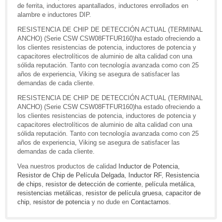
de ferrita, inductores apantallados, inductores enrollados en
alambre e inductores DIP.
RESISTENCIA DE CHIP DE DETECCIÓN ACTUAL (TERMINAL
ANCHO) (Serie CSW CSW08FTFUR160)ha estado ofreciendo a
los clientes resistencias de potencia, inductores de potencia y
capacitores electrolíticos de aluminio de alta calidad con una
sólida reputación. Tanto con tecnología avanzada como con 25
años de experiencia, Viking se asegura de satisfacer las
demandas de cada cliente.
RESISTENCIA DE CHIP DE DETECCIÓN ACTUAL (TERMINAL
ANCHO) (Serie CSW CSW08FTFUR160)ha estado ofreciendo a
los clientes resistencias de potencia, inductores de potencia y
capacitores electrolíticos de aluminio de alta calidad con una
sólida reputación. Tanto con tecnología avanzada como con 25
años de experiencia, Viking se asegura de satisfacer las
demandas de cada cliente.
Vea nuestros productos de calidad
Inductor de Potencia
,
Resistor de Chip de Película Delgada
,
Inductor RF
,
Resistencia
de chips
,
resistor de detección de corriente
,
película metálica
,
resistencias metálicas
,
resistor de película gruesa
,
capacitor de
chip
,
resistor de potencia
y no dude en
Contactarnos
.