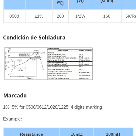
(W)
(Ohm)
/℃)
0508
±1%
200
1/2W
160
5K/R
Condición de Soldadura
Marcado
1%, 5% for 0508/0612/1020/1225: 4 digits marking
Example:
Resistance
10mΩ
100mΩ