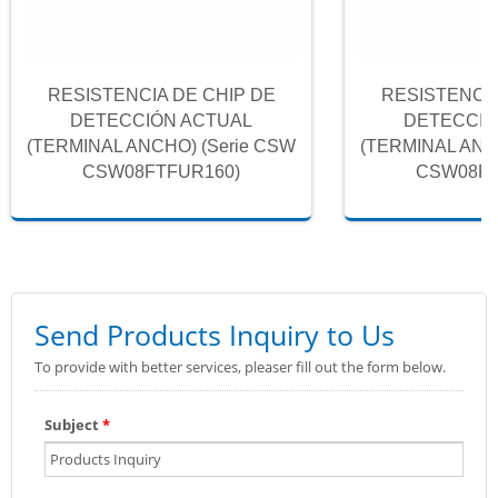
RESISTENCIA DE CHIP DE
RESISTENCIA
DETECCIÓN ACTUAL
DETECCIÓ
(TERMINAL ANCHO) (Serie CSW
(TERMINAL ANC
CSW08FTFUR160)
CSW08FT