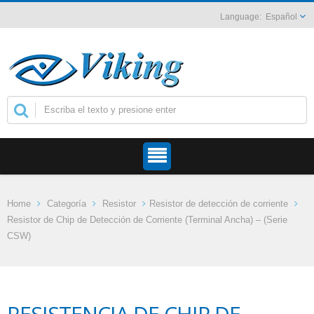
Español
Home
Categoría
Resistor
Resistor de detección de corriente
Resistor de Chip de Detección de Corriente (Terminal Ancha) – (Serie
CSW)