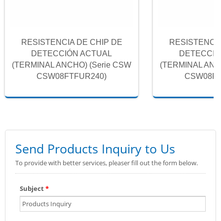
RESISTENCIA DE CHIP DE
RESISTENCIA
DETECCIÓN ACTUAL
DETECCIÓ
(TERMINAL ANCHO) (Serie CSW
(TERMINAL ANC
CSW08FTFUR240)
CSW08FT