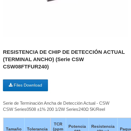
RESISTENCIA DE CHIP DE DETECCIÓN ACTUAL
(TERMINAL ANCHO) (Serie CSW
CSW08FTFUR240)
Files Download
Serie de Terminación Ancha de Detección Actual - CSW
CSW Series0508 ±1% 200 1/2W Series240Ω 5K/Reel
TCR
Potencia
Resistencia
Tamaño
Tolerancia
(ppm
Paqu