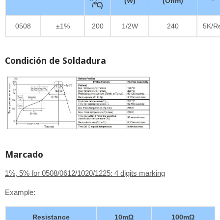
(W)
(Ohm)
/℃)
0508
±1%
200
1/2W
240
5K/R
Condición de Soldadura
Marcado
1%, 5% for 0508/0612/1020/1225: 4 digits marking
Example:
Resistance
10mΩ
100mΩ