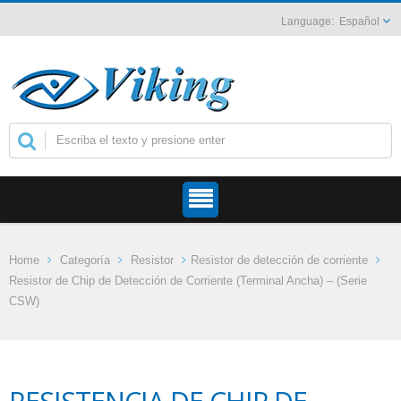
Español
Home
Categoría
Resistor
Resistor de detección de corriente
Resistor de Chip de Detección de Corriente (Terminal Ancha) – (Serie
CSW)