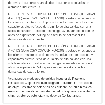
de ferrita, inductores apantallados, inductores enrollados en
alambre e inductores DIP.
RESISTENCIA DE CHIP DE DETECCIÓN ACTUAL (TERMINAL
ANCHO) (Serie CSW CSW08FTFUR240)ha estado ofreciendo a
los clientes resistencias de potencia, inductores de potencia y
capacitores electrolíticos de aluminio de alta calidad con una
sólida reputación. Tanto con tecnología avanzada como con 25
años de experiencia, Viking se asegura de satisfacer las
demandas de cada cliente.
RESISTENCIA DE CHIP DE DETECCIÓN ACTUAL (TERMINAL
ANCHO) (Serie CSW CSW08FTFUR240)ha estado ofreciendo a
los clientes resistencias de potencia, inductores de potencia y
capacitores electrolíticos de aluminio de alta calidad con una
sólida reputación. Tanto con tecnología avanzada como con 25
años de experiencia, Viking se asegura de satisfacer las
demandas de cada cliente.
Vea nuestros productos de calidad
Inductor de Potencia
,
Resistor de Chip de Película Delgada
,
Inductor RF
,
Resistencia
de chips
,
resistor de detección de corriente
,
película metálica
,
resistencias metálicas
,
resistor de película gruesa
,
capacitor de
chip
,
resistor de potencia
y no dude en
Contactarnos
.