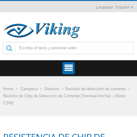
Español
Home
Categoría
Resistor
Resistor de detección de corriente
Resistor de Chip de Detección de Corriente (Terminal Ancha) – (Serie
CSW)