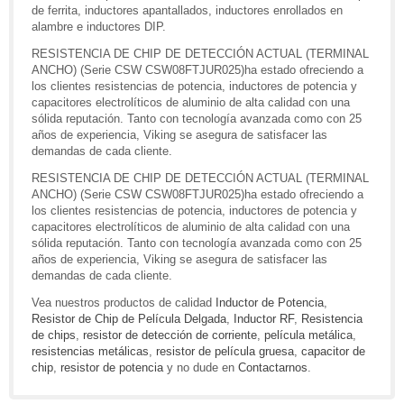
de ferrita, inductores apantallados, inductores enrollados en
alambre e inductores DIP.
RESISTENCIA DE CHIP DE DETECCIÓN ACTUAL (TERMINAL
ANCHO) (Serie CSW CSW08FTJUR025)ha estado ofreciendo a
los clientes resistencias de potencia, inductores de potencia y
capacitores electrolíticos de aluminio de alta calidad con una
sólida reputación. Tanto con tecnología avanzada como con 25
años de experiencia, Viking se asegura de satisfacer las
demandas de cada cliente.
RESISTENCIA DE CHIP DE DETECCIÓN ACTUAL (TERMINAL
ANCHO) (Serie CSW CSW08FTJUR025)ha estado ofreciendo a
los clientes resistencias de potencia, inductores de potencia y
capacitores electrolíticos de aluminio de alta calidad con una
sólida reputación. Tanto con tecnología avanzada como con 25
años de experiencia, Viking se asegura de satisfacer las
demandas de cada cliente.
Vea nuestros productos de calidad
Inductor de Potencia
,
Resistor de Chip de Película Delgada
,
Inductor RF
,
Resistencia
de chips
,
resistor de detección de corriente
,
película metálica
,
resistencias metálicas
,
resistor de película gruesa
,
capacitor de
chip
,
resistor de potencia
y no dude en
Contactarnos
.