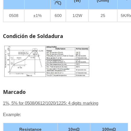
(W)
(Ohm)
/℃)
0508
±1%
600
1/2W
25
5K/R
Condición de Soldadura
Marcado
1%, 5% for 0508/0612/1020/1225: 4 digits marking
Example:
Resistance
10mΩ
100mΩ