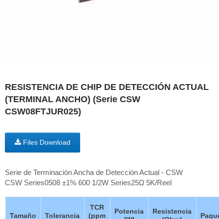
RESISTENCIA DE CHIP DE DETECCIÓN ACTUAL
(TERMINAL ANCHO) (Serie CSW
CSW08FTJUR025)
Files Download
Serie de Terminación Ancha de Detección Actual - CSW
CSW Series0508 ±1% 600 1/2W Series25Ω 5K/Reel
TCR
Potencia
Resistencia
Tamaño
Tolerancia
(ppm
Paqu