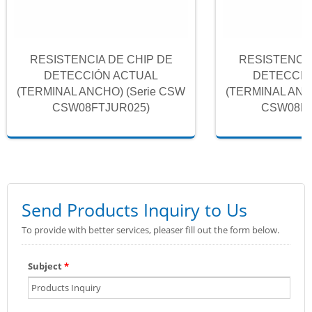
RESISTENCIA DE CHIP DE
RESISTENCIA
DETECCIÓN ACTUAL
DETECCIÓ
(TERMINAL ANCHO) (Serie CSW
(TERMINAL ANC
CSW08FTJUR025)
CSW08FT