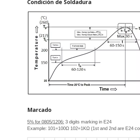
Condición de Soldadura
Marcado
5% for 0805/1206:
3 digits marking in E24
Example: 101=100Ω 102=1KΩ (1st and 2nd are E24 code 