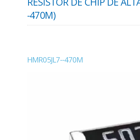
RESISTOR DE CHIP DE ALT
-470M)
HMR05JL7--470M