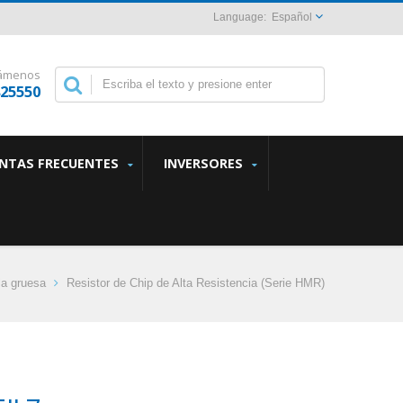
Español
lámenos
825550
NTAS FRECUENTES
INVERSORES
la gruesa
Resistor de Chip de Alta Resistencia (Serie HMR)