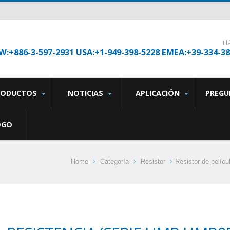
L
W:+886-3-597-2931 USA:+1-949-398-5228 EMEA:+39-334-3
RODUCTOS
NOTICIAS
APLICACIÓN
PREGU
OGO
Home
Categoría
Resistor
Resistor de pelícu