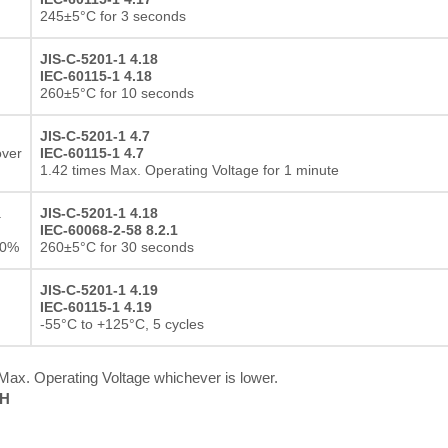
Resistor de película gru
245±5°C for 3 seconds
JIS-C-5201-1 4.18
IEC-60115-1 4.18
260±5°C for 10 seconds
JIS-C-5201-1 4.7
over
IEC-60115-1 4.7
1.42 times Max. Operating Voltage for 1 minute
a
JIS-C-5201-1 4.18
IEC-60068-2-58 8.2.1
10%
260±5°C for 30 seconds
JIS-C-5201-1 4.19
IEC-60115-1 4.19
-55°C to +125°C, 5 cycles
x. Operating Voltage whichever is lower.
RH