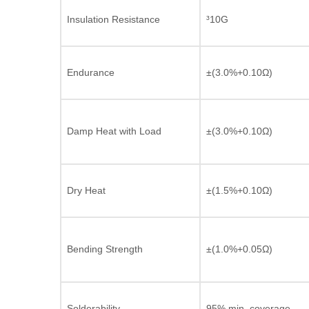
Insulation Resistance
³10G
Endurance
±(3.0%+0.10Ω)
Damp Heat with Load
±(3.0%+0.10Ω)
Dry Heat
±(1.5%+0.10Ω)
Bending Strength
±(1.0%+0.05Ω)
Solderability
95% min. coverage