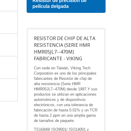
esa
Resistor de precisión de
Indu
película delgada
RESISTOR DE CHIP DE ALTA
RESISTENCIA (SERIE HMR
HMR05JL7--470M)
FABRICANTE - VIKING
Con sede en Taiwán, Viking Tech
Corporation es uno de los principales
fabricantes de Resistor de chip de
alta resistencia (Serie HMR
HMR05JL7--470M) desde 1997.Y sus
productos se utilizan en aplicaciones
automotrices y de dispositivos
electrónicos, con una tolerancia de
fabricación de hasta 0.01% y un TCR
de hasta 2 ppm en una amplia gama
de tamaños de paquete.
TS16949/ ISO9001/ ISO14001 y