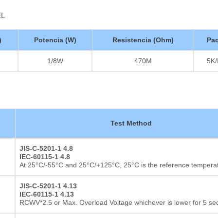
EL
)
Potencia (W)
Resistencia (Ohm)
Pa
1/8W
470M
5K
Test Method
JIS-C-5201-1 4.8
IEC-60115-1 4.8
At 25°C/-55°C and 25°C/+125°C, 25°C is the reference tempera
JIS-C-5201-1 4.13
IEC-60115-1 4.13
RCWV*2.5 or Max. Overload Voltage whichever is lower for 5 s