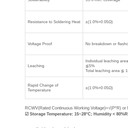
Resistance to Soldering Heat
±(1.0%+0.05Ω)
Voltage Proof
No breakdown or flash
Individual leaching are
Leaching
≦5%
Total leaching area ≦ 
Rapid Change of
±(1.0%+0.05Ω)
Temperature
RCWV(Rated Continuous Working Voltage)=√(P*R) or Ma
☑ Storage Temperature: 15~28°C; Humidity < 80%