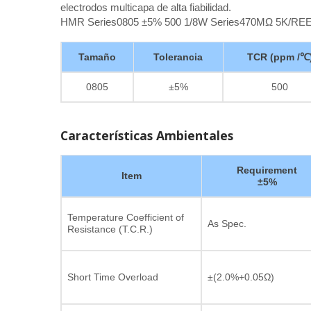
electrodos multicapa de alta fiabilidad.
HMR Series0805 ±5% 500 1/8W Series470MΩ 5K/RE
Tamaño
Tolerancia
TCR (ppm /℃
0805
±5%
500
Características Ambientales
Requirement
Item
±5%
Temperature Coefficient of
As Spec.
Resistance (T.C.R.)
Short Time Overload
±(2.0%+0.05Ω)