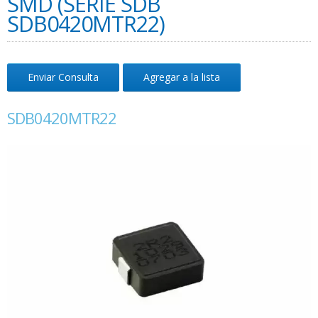
SMD (SERIE SDB
SDB0420MTR22)
Enviar Consulta
Agregar a la lista
SDB0420MTR22