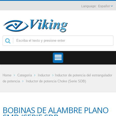
Español
Home
Categoría
Inductor
Inductor de potencia del estrangulador
de potencia
Inductor de potencia Choke (Serie SDB)
BOBINAS DE ALAMBRE PLANO