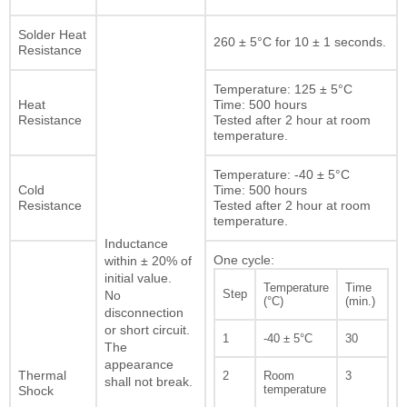
Solder Heat
260 ± 5°C for 10 ± 1 seconds.
Resistance
Temperature: 125 ± 5°C
Heat
Time: 500 hours
Resistance
Tested after 2 hour at room
temperature.
Temperature: -40 ± 5°C
Cold
Time: 500 hours
Resistance
Tested after 2 hour at room
temperature.
Inductance
One cycle:
within ± 20% of
initial value.
Temperature
Time
Step
No
(°C)
(min.)
disconnection
or short circuit.
1
-40 ± 5°C
30
The
appearance
Thermal
2
Room
3
shall not break.
temperature
Shock