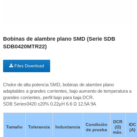
Bobinas de alambre plano SMD (Serie SDB
SDB0420MTR22)
Files Download
Choke de alta potencia SMD, bobinas de alambre plano
adaptables a grandes corrientes, bajo aumento de temperatura a
grandes corrientes, perfil bajo para baja DCR.
SDB Series0420 ±20% 0.22μH 6.6 Ω 12.5A 9A
DCR
Condición
IDC
Tamaño
Tolerancia
Inductancia
(Ω)
de prueba
(A)
máx.