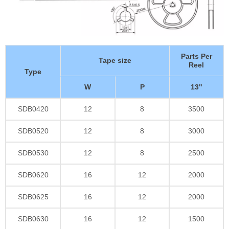
Parts Per
Tape size
Reel
Type
W
P
13"
SDB0420
12
8
3500
SDB0520
12
8
3000
SDB0530
12
8
2500
SDB0620
16
12
2000
SDB0625
16
12
2000
SDB0630
16
12
1500