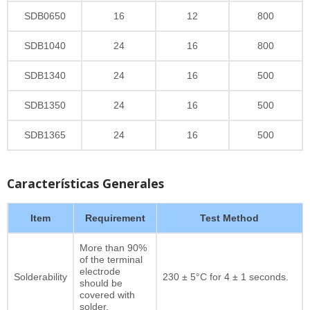
SDB0650
16
12
800
SDB1040
24
16
800
SDB1340
24
16
500
SDB1350
24
16
500
SDB1365
24
16
500
Características Generales
Item
Requirement
Test Method
More than 90%
of the terminal
electrode
Solderability
230 ± 5°C for 4 ± 1 seconds.
should be
covered with
solder.