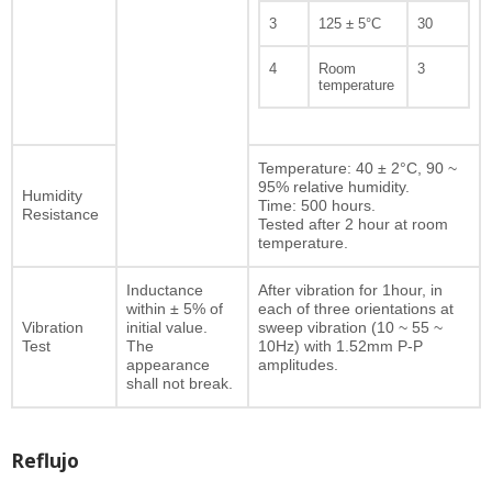
3
125 ± 5°C
30
4
Room
3
temperature
Temperature: 40 ± 2°C, 90 ~
95% relative humidity.
Humidity
Time: 500 hours.
Resistance
Tested after 2 hour at room
temperature.
Inductance
After vibration for 1hour, in
within ± 5% of
each of three orientations at
Vibration
initial value.
sweep vibration (10 ~ 55 ~
Test
The
10Hz) with 1.52mm P-P
appearance
amplitudes.
shall not break.
Reflujo