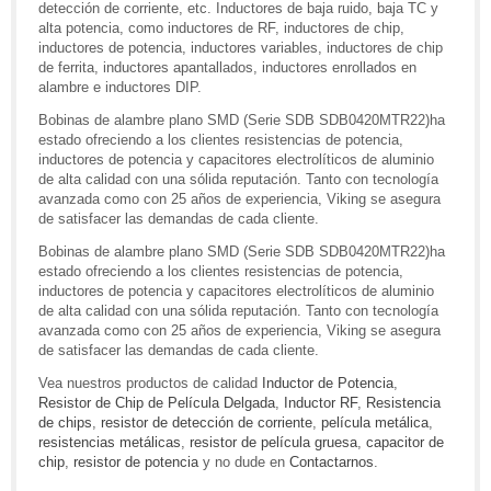
detección de corriente, etc. Inductores de baja ruido, baja TC y
alta potencia, como inductores de RF, inductores de chip,
inductores de potencia, inductores variables, inductores de chip
de ferrita, inductores apantallados, inductores enrollados en
alambre e inductores DIP.
Bobinas de alambre plano SMD (Serie SDB SDB0420MTR22)ha
estado ofreciendo a los clientes resistencias de potencia,
inductores de potencia y capacitores electrolíticos de aluminio
de alta calidad con una sólida reputación. Tanto con tecnología
avanzada como con 25 años de experiencia, Viking se asegura
de satisfacer las demandas de cada cliente.
Bobinas de alambre plano SMD (Serie SDB SDB0420MTR22)ha
estado ofreciendo a los clientes resistencias de potencia,
inductores de potencia y capacitores electrolíticos de aluminio
de alta calidad con una sólida reputación. Tanto con tecnología
avanzada como con 25 años de experiencia, Viking se asegura
de satisfacer las demandas de cada cliente.
Vea nuestros productos de calidad
Inductor de Potencia
,
Resistor de Chip de Película Delgada
,
Inductor RF
,
Resistencia
de chips
,
resistor de detección de corriente
,
película metálica
,
resistencias metálicas
,
resistor de película gruesa
,
capacitor de
chip
,
resistor de potencia
y no dude en
Contactarnos
.