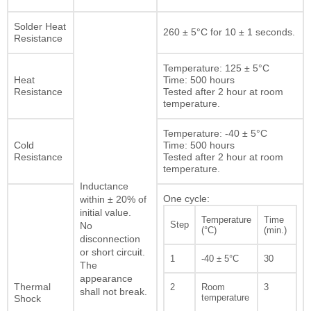
Solder Heat
260 ± 5°C for 10 ± 1 seconds.
Resistance
Temperature: 125 ± 5°C
Heat
Time: 500 hours
Resistance
Tested after 2 hour at room
temperature.
Temperature: -40 ± 5°C
Cold
Time: 500 hours
Resistance
Tested after 2 hour at room
temperature.
Inductance
One cycle:
within ± 20% of
initial value.
Temperature
Time
Step
No
(°C)
(min.)
disconnection
or short circuit.
1
-40 ± 5°C
30
The
appearance
Thermal
2
Room
3
shall not break.
temperature
Shock