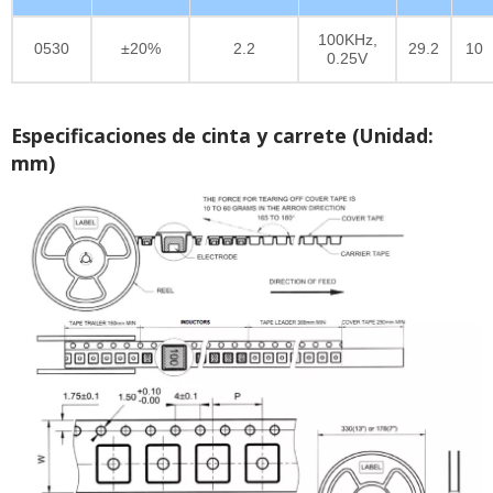
100KHz,
0530
±20%
2.2
29.2
10
0.25V
Especificaciones de cinta y carrete (Unidad:
mm)