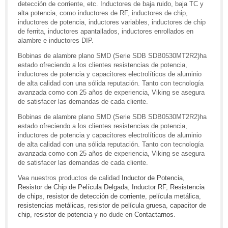
detección de corriente, etc. Inductores de baja ruido, baja TC y
alta potencia, como inductores de RF, inductores de chip,
inductores de potencia, inductores variables, inductores de chip
de ferrita, inductores apantallados, inductores enrollados en
alambre e inductores DIP.
Bobinas de alambre plano SMD (Serie SDB SDB0530MT2R2)ha
estado ofreciendo a los clientes resistencias de potencia,
inductores de potencia y capacitores electrolíticos de aluminio
de alta calidad con una sólida reputación. Tanto con tecnología
avanzada como con 25 años de experiencia, Viking se asegura
de satisfacer las demandas de cada cliente.
Bobinas de alambre plano SMD (Serie SDB SDB0530MT2R2)ha
estado ofreciendo a los clientes resistencias de potencia,
inductores de potencia y capacitores electrolíticos de aluminio
de alta calidad con una sólida reputación. Tanto con tecnología
avanzada como con 25 años de experiencia, Viking se asegura
de satisfacer las demandas de cada cliente.
Vea nuestros productos de calidad
Inductor de Potencia
,
Resistor de Chip de Película Delgada
,
Inductor RF
,
Resistencia
de chips
,
resistor de detección de corriente
,
película metálica
,
resistencias metálicas
,
resistor de película gruesa
,
capacitor de
chip
,
resistor de potencia
y no dude en
Contactarnos
.