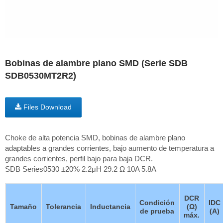
Bobinas de alambre plano SMD (Serie SDB
SDB0530MT2R2)
Files Download
Choke de alta potencia SMD, bobinas de alambre plano
adaptables a grandes corrientes, bajo aumento de temperatura a
grandes corrientes, perfil bajo para baja DCR.
SDB Series0530 ±20% 2.2μH 29.2 Ω 10A 5.8A
DCR
Condición
IDC
Tamaño
Tolerancia
Inductancia
(Ω)
de prueba
(A)
máx.