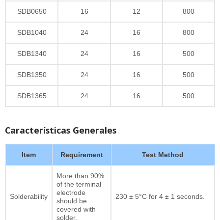
SDB0650
16
12
800
SDB1040
24
16
800
SDB1340
24
16
500
SDB1350
24
16
500
SDB1365
24
16
500
Características Generales
Item
Requirement
Test Method
More than 90%
of the terminal
electrode
Solderability
230 ± 5°C for 4 ± 1 seconds.
should be
covered with
solder.