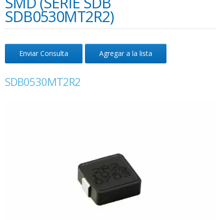
SMD (SERIE SDB
SDB0530MT2R2)
Enviar Consulta
Agregar a la lista
SDB0530MT2R2