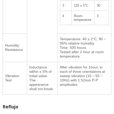
3
125 ± 5°C
30
4
Room
3
temperature
Temperature: 40 ± 2°C, 90 ~
95% relative humidity.
Humidity
Time: 500 hours.
Resistance
Tested after 2 hour at room
temperature.
Inductance
After vibration for 1hour, in
within ± 5% of
each of three orientations at
Vibration
initial value.
sweep vibration (10 ~ 55 ~
Test
The
10Hz) with 1.52mm P-P
appearance
amplitudes.
shall not break.
Reflujo