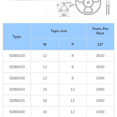
Parts Per
Tape size
Reel
Type
W
P
13"
SDB0420
12
8
3500
SDB0520
12
8
3000
SDB0530
12
8
2500
SDB0620
16
12
2000
SDB0625
16
12
2000
SDB0630
16
12
1500