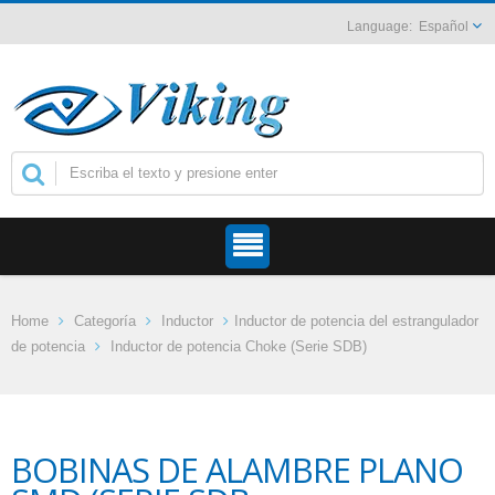
Español
Home
Categoría
Inductor
Inductor de potencia del estrangulador
de potencia
Inductor de potencia Choke (Serie SDB)
BOBINAS DE ALAMBRE PLANO