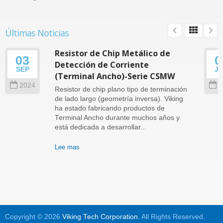
Últimas Noticias
Resistor de Chip Metálico de
03
0
Detección de Corriente
SEP
J
(Terminal Ancho)-Serie CSMW
2024
2
Resistor de chip plano tipo de terminación
de lado largo (geometría inversa). Viking
ha estado fabricando productos de
Terminal Ancho durante muchos años y
está dedicada a desarrollar...
Lee mas
Copyright © 2026
Viking Tech Corporation
. All Rights Reserved.