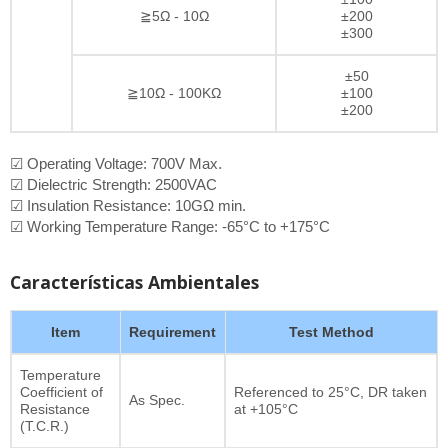
≧5Ω - 10Ω
±200
±300
±50
≧10Ω - 100KΩ
±100
±200
☑ Operating Voltage: 700V Max.
☑ Dielectric Strength: 2500VAC
☑ Insulation Resistance: 10GΩ min.
☑ Working Temperature Range: -65°C to +175°C
Características Ambientales
Item
Requirement
Test Method
Temperature
Coefficient of
Referenced to 25°C, DR taken
As Spec.
Resistance
at +105°C
(T.C.R.)