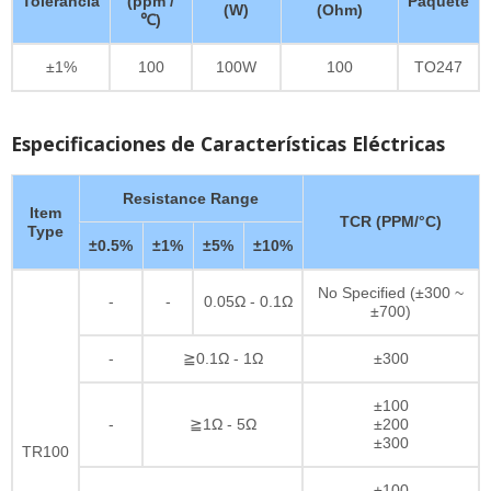
Tolerancia
(ppm /
Paquete
(W)
(Ohm)
℃)
±1%
100
100W
100
TO247
Especificaciones de Características Eléctricas
Resistance Range
Item
TCR (PPM/°C)
Type
±0.5%
±1%
±5%
±10%
No Specified (±300 ~
-
-
0.05Ω - 0.1Ω
±700)
-
≧0.1Ω - 1Ω
±300
±100
-
≧1Ω - 5Ω
±200
±300
TR100
±100