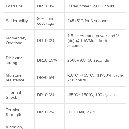
Load Life
DR±1.0%
Rated power, 2,000 hours
90% min.
Solderability
245±5°C for 3 seconds
coverage
1.5 times rated power and V
Momentary
DR±0.3%
(dc) ≦ 1.5VMax. for 5
Overload
seconds
Dielectric
DR±0.15%
2500V AC, 60 seconds
strength
Moisture
-10°C ~+65°C, RH>90%, cycle
DR±0.5%
resistance
240 hours
Thermal
DR±0.3%
-65°C ~150°C, 100 cycles
Shock
Terminal
DR±0.2%
(Pull Test) 2.4N
Strength
Vibration,