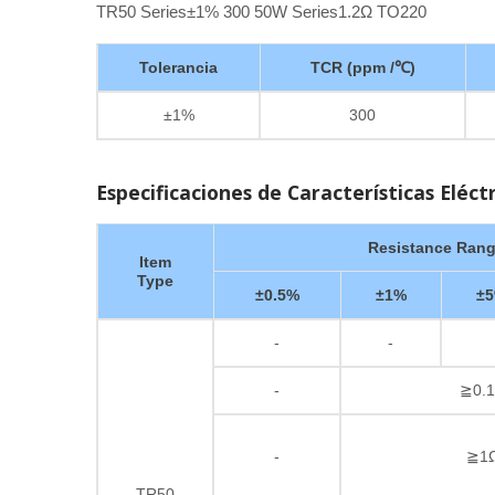
TR50 Series±1% 300 50W Series1.2Ω TO220
Tolerancia
TCR (ppm /℃)
±1%
300
Especificaciones de Características Eléct
Resistance Ran
Item
Type
±0.5%
±1%
±
-
-
-
≧0.1
-
≧1Ω
TR50