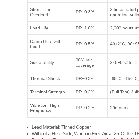
Short Time
2 times rated 
DR±0.3%
Overload
operating volt
Load Life
DR±1.0%
2,000 hours at
Damp Heat with
DR±0.5%
40±2°C, 90~95
Load
90% min.
Solderability
245±5°C for 3
coverage
Thermal Shock
DR±0.3%
-65°C ~150°C,
Terminal Strength
DR±0.2%
(Pull Test) 2.4
Vibration, High
DR±0.2%
20g peak
Frequency
Lead Material: Tinned Copper
Without a Heat Sink, When in Free Air at 25°C, the T