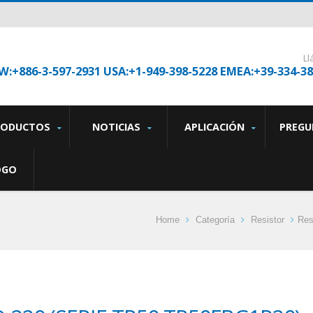
L
W:+886-3-597-2931 USA:+1-949-398-5228 EMEA:+39-334-3
RODUCTOS
NOTICIAS
APLICACIÓN
PREGU
OGO
Home
Categoría
Resistor
Res