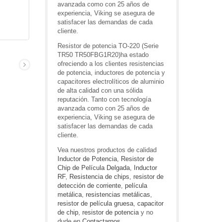
avanzada como con 25 años de
experiencia, Viking se asegura de
satisfacer las demandas de cada
cliente.
Resistor de potencia TO-220 (Serie
TR50 TR50FBG1R20)ha estado
ofreciendo a los clientes resistencias
de potencia, inductores de potencia y
capacitores electrolíticos de aluminio
de alta calidad con una sólida
reputación. Tanto con tecnología
avanzada como con 25 años de
experiencia, Viking se asegura de
satisfacer las demandas de cada
cliente.
Vea nuestros productos de calidad
Inductor de Potencia
,
Resistor de
Chip de Película Delgada
,
Inductor
RF
,
Resistencia de chips
,
resistor de
detección de corriente
,
película
metálica
,
resistencias metálicas
,
resistor de película gruesa
,
capacitor
de chip
,
resistor de potencia
y no
dude en
Contactarnos
.