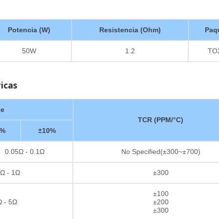
Potencia (W)
Resistencia (Ohm)
Paq
50W
1.2
TO
ricas
ge
TCR (PPM/°C)
5%
±10%
0.05Ω - 0.1Ω
No Specified(±300~±700)
Ω - 1Ω
±300
±100
 - 5Ω
±200
±300