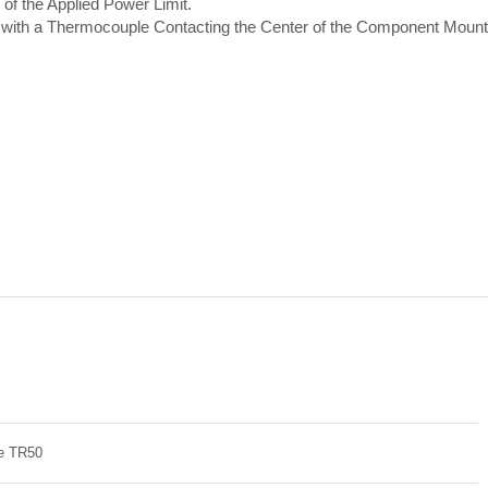
 of the Applied Power Limit.
th a Thermocouple Contacting the Center of the Component Mount
ie TR50