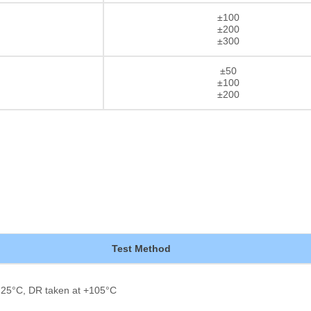
±100
±200
±300
±50
±100
±200
Test Method
 25°C, DR taken at +105°C