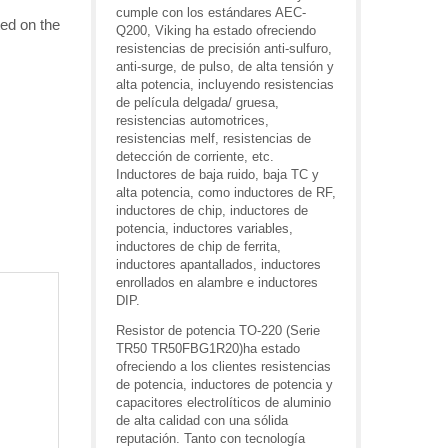
cumple con los estándares AEC-
ed on the
Q200, Viking ha estado ofreciendo
resistencias de precisión anti-sulfuro,
anti-surge, de pulso, de alta tensión y
alta potencia, incluyendo resistencias
de película delgada/ gruesa,
resistencias automotrices,
resistencias melf, resistencias de
detección de corriente, etc.
Inductores de baja ruido, baja TC y
alta potencia, como inductores de RF,
inductores de chip, inductores de
potencia, inductores variables,
inductores de chip de ferrita,
inductores apantallados, inductores
enrollados en alambre e inductores
DIP.
Resistor de potencia TO-220 (Serie
TR50 TR50FBG1R20)ha estado
ofreciendo a los clientes resistencias
de potencia, inductores de potencia y
capacitores electrolíticos de aluminio
de alta calidad con una sólida
reputación. Tanto con tecnología