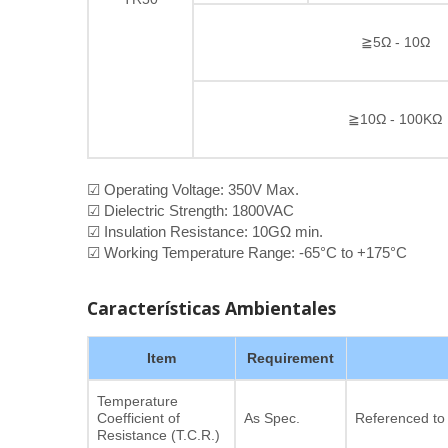
≧5Ω - 10Ω
≧10Ω - 100KΩ
☑ Operating Voltage: 350V Max.
☑ Dielectric Strength: 1800VAC
☑ Insulation Resistance: 10GΩ min.
☑ Working Temperature Range: -65°C to +175°C
Características Ambientales
Item
Requirement
Temperature
Coefficient of
As Spec.
Referenced to
Resistance (T.C.R.)