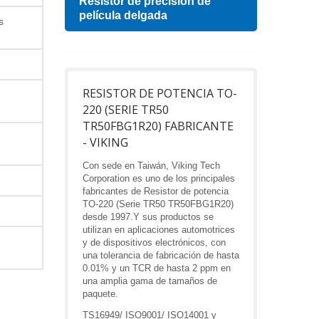
esa
Resistor de precisión de
Indu
película delgada
s
RESISTOR DE POTENCIA TO-
220 (SERIE TR50
TR50FBG1R20) FABRICANTE
- VIKING
Con sede en Taiwán, Viking Tech
Corporation es uno de los principales
fabricantes de Resistor de potencia
TO-220 (Serie TR50 TR50FBG1R20)
desde 1997.Y sus productos se
utilizan en aplicaciones automotrices
y de dispositivos electrónicos, con
una tolerancia de fabricación de hasta
0.01% y un TCR de hasta 2 ppm en
una amplia gama de tamaños de
paquete.
TS16949/ ISO9001/ ISO14001 y