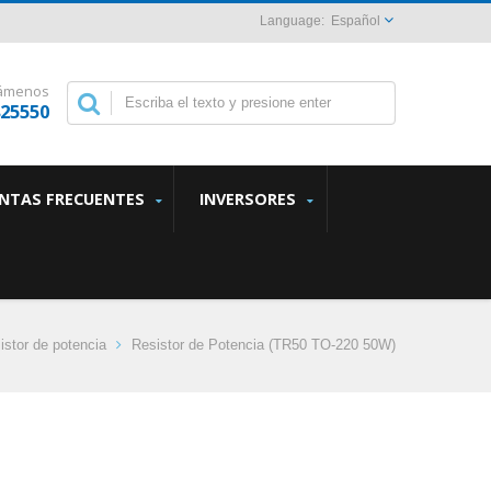
Español
lámenos
825550
NTAS FRECUENTES
INVERSORES
istor de potencia
Resistor de Potencia (TR50 TO-220 50W)