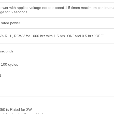
Resistor de película gru
power with applied voltage not to exceed 1.5 times maximum continuou
age for 5 seconds
 rated power
% R.H., RCWV for 1000 hrs with 1.5 hrs “ON” and 0.5 hrs “OFF”
 seconds
 100 cycles
N
R50 is Rated for 3W.