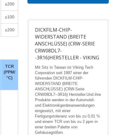
±200
±100
DICKFILM-CHIP-
±200
WIDERSTAND (BREITE
ANSCHLÜSSE) (CRW-SERIE
CRW08DL7-
-3R16)HERSTELLER - VIKING
TCR
Mit Sitz in Taiwan ist Viking Tech
(PPM/
Corporation seit 1997 einer der
°C)
führenden DICKFILM-CHIP-
WIDERSTAND (BREITE
ANSCHLÜSSE) (CRW-Serie
CRW08DL7--3R16) Hersteller.Und ihre
Produkte werden in der Automobil-
und Elektronikgeräteanwendungen
eingesetzt, mit einer
Fertigungstoleranz von bis zu 0,01 %
und einem TCR von bis zu 2 ppm in
einer breiten Palette von
Gehäusegrößen.