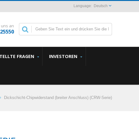
Deutsch
 uns an
825550
STELLTE FRAGEN
INVESTOREN
Dickschicht-Chipwiderstand (breiter Anschluss) (CRW-Serie)