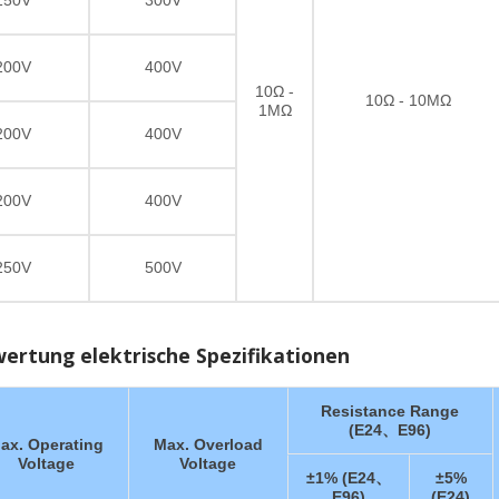
150V
300V
200V
400V
10Ω -
10Ω - 10MΩ
1MΩ
200V
400V
200V
400V
250V
500V
ertung elektrische Spezifikationen
Resistance Range
(E24、E96)
ax. Operating
Max. Overload
Voltage
Voltage
±1% (E24、
±5%
E96)
(E24)