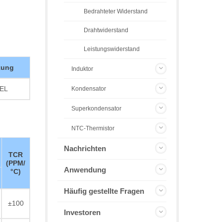
Bedrahteter Widerstand
Drahtwiderstand
Leistungswiderstand
kung
Induktor
EL
Kondensator
Superkondensator
NTC-Thermistor
Nachrichten
TCR
(PPM/
Anwendung
°C)
Häufig gestellte Fragen
±100
Investoren