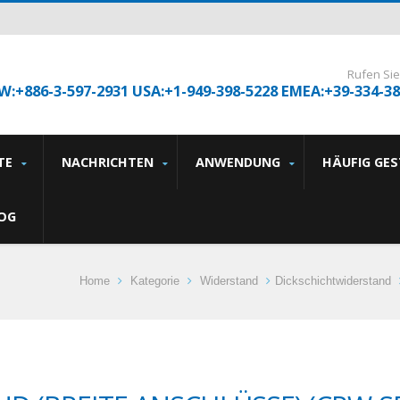
Rufen Sie
W:+886-3-597-2931 USA:+1-949-398-5228 EMEA:+39-334-3
TE
NACHRICHTEN
ANWENDUNG
HÄUFIG GE
OG
Home
Kategorie
Widerstand
Dickschichtwiderstand