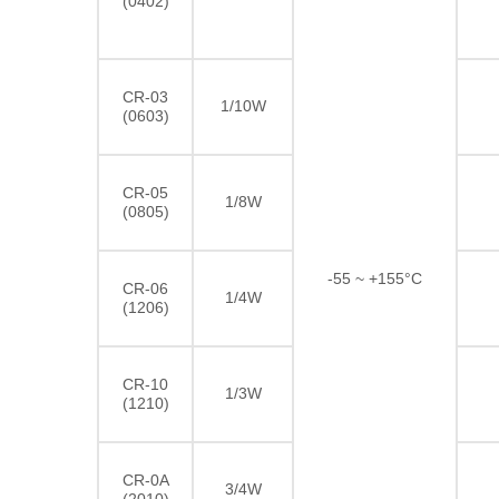
(0402)
CR-03
1/10W
(0603)
CR-05
1/8W
(0805)
-55 ~ +155°C
CR-06
1/4W
(1206)
CR-10
1/3W
(1210)
CR-0A
3/4W