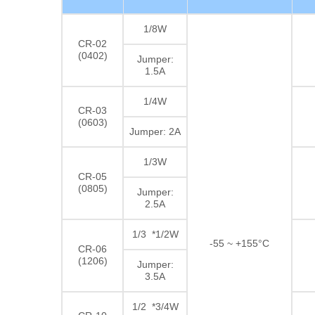
1/8W
CR-02
(0402)
Jumper:
1.5A
1/4W
CR-03
(0603)
Jumper: 2A
1/3W
CR-05
(0805)
Jumper:
2.5A
1/3 *1/2W
-55 ~ +155°C
CR-06
(1206)
Jumper:
3.5A
1/2 *3/4W