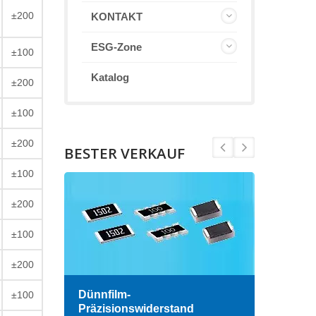
±200
KONTAKT
ESG-Zone
±100
Katalog
±200
±100
±200
BESTER VERKAUF
±100
±200
±100
±200
Dünnfilm-
Hoch
±100
Präzisionswiderstand