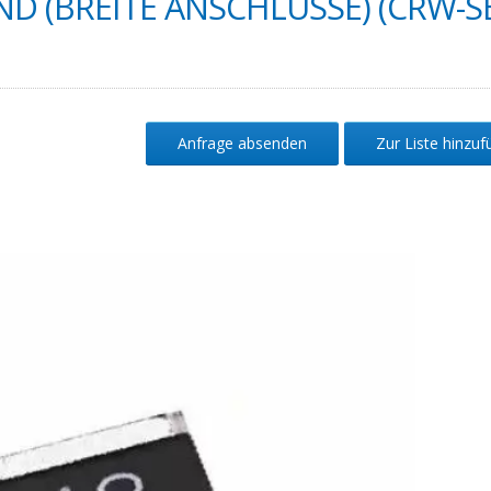
D (BREITE ANSCHLÜSSE) (CRW-S
Anfrage absenden
Zur Liste hinzu