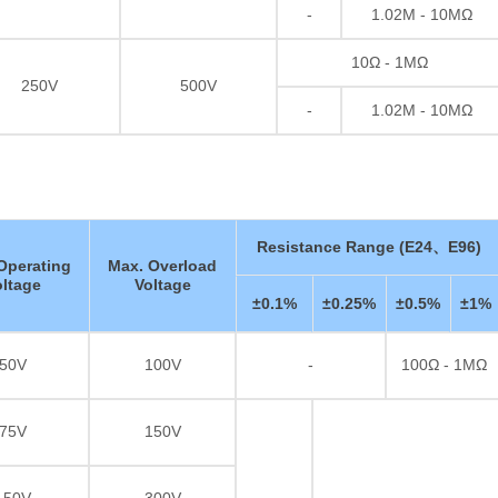
-
1.02M - 10MΩ
10Ω - 1MΩ
250V
500V
-
1.02M - 10MΩ
Resistance Range (E24、E96)
Operating
Max. Overload
oltage
Voltage
±0.1%
±0.25%
±0.5%
±1%
50V
100V
-
100Ω - 1MΩ
75V
150V