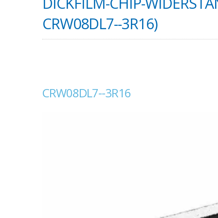
DICKFILM-CHIP-WIDERSTAN
CRW08DL7--3R16)
CRW08DL7--3R16