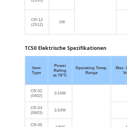
(2010)
CR-12
1W
(2512)
TC50 Elektrische Spezifikationen
Power
Item
Operating Temp.
Max. 
Rating
Type
Range
V
at 70°C
CR-02
1/16W
(0402)
CR-03
1/10W
(0603)
CR-05