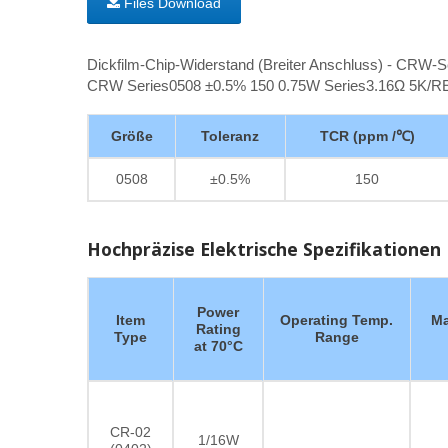
Files Download
Dickfilm-Chip-Widerstand (Breiter Anschluss) - CRW-S
CRW Series0508 ±0.5% 150 0.75W Series3.16Ω 5K/R
Größe
Toleranz
TCR (ppm /℃)
0508
±0.5%
150
Hochpräzise Elektrische Spezifikationen
Power
Item
Operating Temp.
Ma
Rating
Type
Range
at 70°C
CR-02
1/16W