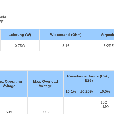
erie
EEL
Leistung (W)
Widerstand (Ohm)
Verpac
0.75W
3.16
5K/RE
Resistance Range (E24、
E96)
x. Operating
Max. Overload
Voltage
Voltage
±0.1%
±0.25%
±0.5%
10Ω -
-
1MΩ
50V
100V