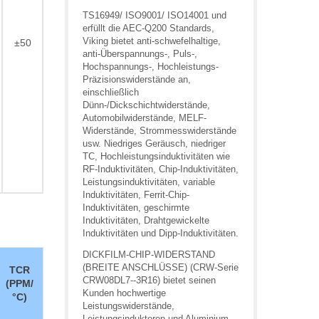
TS16949/ ISO9001/ ISO14001 und
erfüllt die AEC-Q200 Standards,
Viking bietet anti-schwefelhaltige,
±50
anti-Überspannungs-, Puls-,
Hochspannungs-, Hochleistungs-
Präzisionswiderstände an,
einschließlich
Dünn-/Dickschichtwiderstände,
Automobilwiderstände, MELF-
Widerstände, Strommesswiderstände
usw. Niedriges Geräusch, niedriger
TC, Hochleistungsinduktivitäten wie
RF-Induktivitäten, Chip-Induktivitäten,
Leistungsinduktivitäten, variable
Induktivitäten, Ferrit-Chip-
Induktivitäten, geschirmte
Induktivitäten, Drahtgewickelte
Induktivitäten und Dipp-Induktivitäten.
DICKFILM-CHIP-WIDERSTAND
(BREITE ANSCHLÜSSE) (CRW-Serie
TCR
CRW08DL7--3R16) bietet seinen
(PPM/
Kunden hochwertige
°C)
Leistungswiderstände,
Leistungsinduktoren und Aluminium-