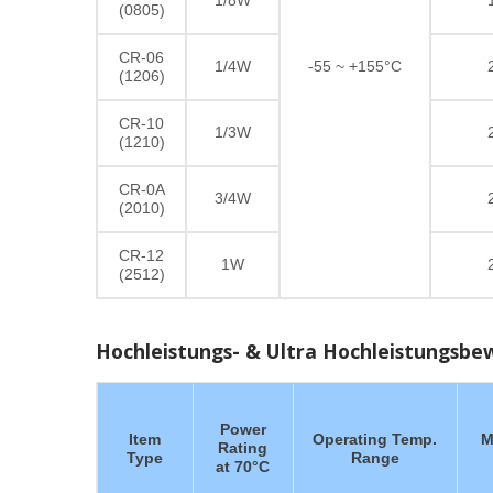
1/8W
(0805)
CR-06
1/4W
-55 ~ +155°C
(1206)
CR-10
1/3W
(1210)
CR-0A
3/4W
(2010)
CR-12
1W
(2512)
Hochleistungs- & Ultra Hochleistungsbew
Power
Item
Operating Temp.
M
Rating
Type
Range
at 70°C