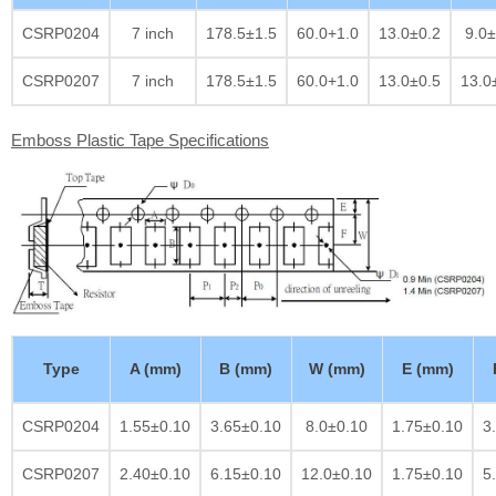
CSRP0204
7 inch
178.5±1.5
60.0+1.0
13.0±0.2
9.0±
CSRP0207
7 inch
178.5±1.5
60.0+1.0
13.0±0.5
13.0
Emboss Plastic Tape Specifications
Type
A (mm)
B (mm)
W (mm)
E (mm)
CSRP0204
1.55±0.10
3.65±0.10
8.0±0.10
1.75±0.10
3
CSRP0207
2.40±0.10
6.15±0.10
12.0±0.10
1.75±0.10
5