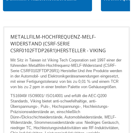
METALLFILM-HOCHFREQUENZ-MELF-
WIDERSTAND (CSRF-SERIE
CSRF0102FTDP26R1)HERSTELLER - VIKING
Mit Sitz in Taiwan ist Viking Tech Corporation seit 1997 einer der
führenden Metallfilm-Hochfrequenz-MELF-Widerstand (CSRF-
Serie CSRF0102FTDP26R1) Hersteller.Und ihre Produkte werden
in der Automobil- und Elektronikgeräteanwendungen eingesetzt,
mit einer Fertigungstoleranz von bis zu 0,01 % und einem TCR
von bis zu 2 ppm in einer breiten Palette von Gehäusegrößen.
TS16949/ ISO9001/ ISO14001 und erfüllt die AEC-Q200
Standards, Viking bietet anti-schwefelhaltige, anti-
Überspannungs-, Puls-, Hochspannungs-, Hochleistungs-
Präzisionswiderstände an, einschließlich
Dünn-/Dickschichtwiderstände, Automobilwiderstände, MELF-
Widerstände, Strommesswiderstände usw. Niedriges Geräusch,
niedriger TC, Hochleistungsinduktivitäten wie RF-Induktivitäten,