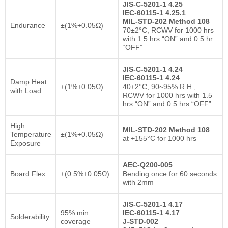
JIS-C-5201-1 4.25
IEC-60115-1 4.25.1
MIL-STD-202 Method 108
Endurance
±(1%+0.05Ω)
70±2°C, RCWV for 1000 hrs
with 1.5 hrs “ON” and 0.5 hr
“OFF”
JIS-C-5201-1 4.24
IEC-60115-1 4.24
Damp Heat
±(1%+0.05Ω)
40±2°C, 90~95% R.H.,
with Load
RCWV for 1000 hrs with 1.5
hrs “ON” and 0.5 hrs “OFF”
High
MIL-STD-202 Method 108
Temperature
±(1%+0.05Ω)
at +155°C for 1000 hrs
Exposure
AEC-Q200-005
Board Flex
±(0.5%+0.05Ω)
Bending once for 60 seconds
with 2mm
JIS-C-5201-1 4.17
95% min.
IEC-60115-1 4.17
Solderability
coverage
J-STD-002