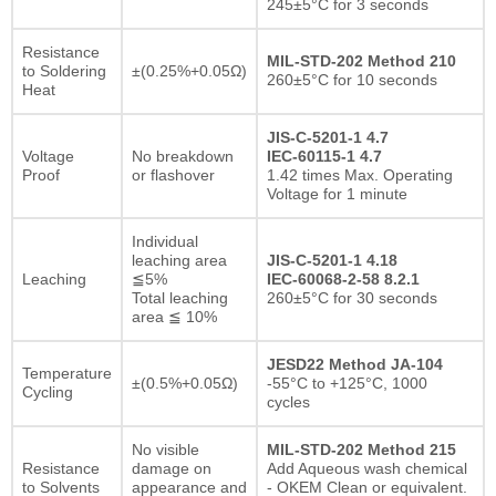
245±5°C for 3 seconds
Resistance
MIL-STD-202 Method 210
to Soldering
±(0.25%+0.05Ω)
260±5°C for 10 seconds
Heat
JIS-C-5201-1 4.7
Voltage
No breakdown
IEC-60115-1 4.7
Proof
or flashover
1.42 times Max. Operating
Voltage for 1 minute
Individual
leaching area
JIS-C-5201-1 4.18
Leaching
≦5%
IEC-60068-2-58 8.2.1
Total leaching
260±5°C for 30 seconds
area ≦ 10%
JESD22 Method JA-104
Temperature
±(0.5%+0.05Ω)
-55°C to +125°C, 1000
Cycling
cycles
No visible
MIL-STD-202 Method 215
Resistance
damage on
Add Aqueous wash chemical
to Solvents
appearance and
- OKEM Clean or equivalent.