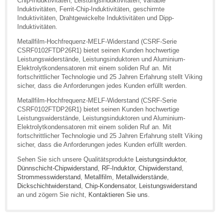
Chip-Induktivitäten, Leistungsinduktivitäten, variable
Induktivitäten, Ferrit-Chip-Induktivitäten, geschirmte
Induktivitäten, Drahtgewickelte Induktivitäten und Dipp-
Induktivitäten.
Metallfilm-Hochfrequenz-MELF-Widerstand (CSRF-Serie
CSRF0102FTDP26R1) bietet seinen Kunden hochwertige
Leistungswiderstände, Leistungsinduktoren und Aluminium-
Elektrolytkondensatoren mit einem soliden Ruf an. Mit
fortschrittlicher Technologie und 25 Jahren Erfahrung stellt Viking
sicher, dass die Anforderungen jedes Kunden erfüllt werden.
Metallfilm-Hochfrequenz-MELF-Widerstand (CSRF-Serie
CSRF0102FTDP26R1) bietet seinen Kunden hochwertige
Leistungswiderstände, Leistungsinduktoren und Aluminium-
Elektrolytkondensatoren mit einem soliden Ruf an. Mit
fortschrittlicher Technologie und 25 Jahren Erfahrung stellt Viking
sicher, dass die Anforderungen jedes Kunden erfüllt werden.
Sehen Sie sich unsere Qualitätsprodukte
Leistungsinduktor
,
Dünnschicht-Chipwiderstand
,
RF-Induktor
,
Chipwiderstand
,
Strommesswiderstand
,
Metallfilm
,
Metallwiderstände
,
Dickschichtwiderstand
,
Chip-Kondensator
,
Leistungswiderstand
an und zögern Sie nicht,
Kontaktieren Sie uns
.