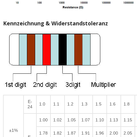
Kennzeichnung & Widerstandstoleranz
E-
1.0
1.1
1.2
1.3
1.5
1.6
1.8
24
1.00
1.02
1.05
1.07
1.10
1.13
1.15
±1%
1.78
1.82
1.87
1.91
1.96
2.00
2.05