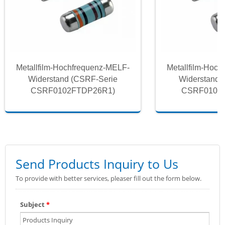
Metallfilm-Hochfrequenz-MELF-
Metallfilm-Hoc
Widerstand (CSRF-Serie
Widerstand 
CSRF0102FTDP26R1)
CSRF0102