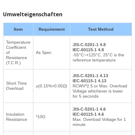
Umwelteigenschaften
Item
Requirement
Test Method
Temperature
JIS-C-5201-1 4.8
Coefficient
IEC-60115-1 4.8
of
As Spec
-55°C~+125°C, 25°C is the
Resistance
reference temperature
(T.C.R.)
JIS-C-5201-1 4.13
IEC-60115-1 4.13
Short Time
±(0.15%+0.05Ω)
RCWV*2.5 or Max. Overload
Overload
Voltage whichever is lower
for 5 seconds
JIS-C-5201-1 4.6
Insulation
IEC-60115-1 4.6
³10G
Resistance
Max. Overload Voltage for 1
minute