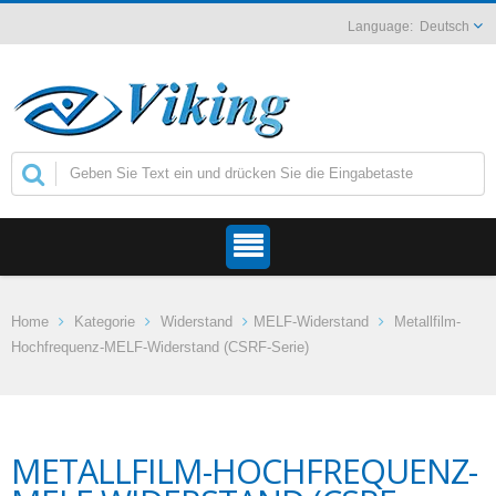
Deutsch
Home
Kategorie
Widerstand
MELF-Widerstand
Metallfilm-
Hochfrequenz-MELF-Widerstand (CSRF-Serie)
METALLFILM-HOCHFREQUENZ-