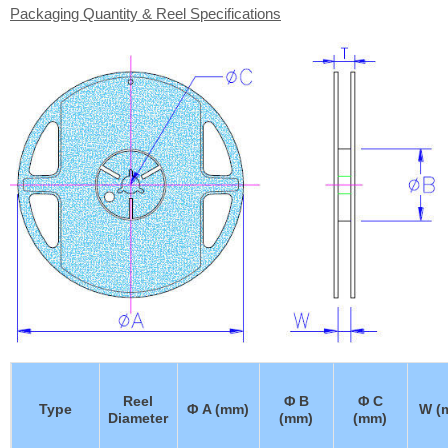
Packaging Quantity & Reel Specifications
Reel
Φ B
Φ C
Type
Φ A (mm)
W (
Diameter
(mm)
(mm)