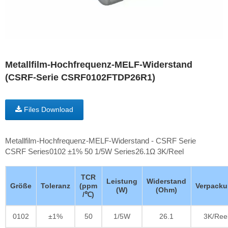
Metallfilm-Hochfrequenz-MELF-Widerstand
(CSRF-Serie CSRF0102FTDP26R1)
Files Download
Metallfilm-Hochfrequenz-MELF-Widerstand - CSRF Serie
CSRF Series0102 ±1% 50 1/5W Series26.1Ω 3K/Reel
TCR
Leistung
Widerstand
Größe
Toleranz
(ppm
Verpack
(W)
(Ohm)
/℃)
0102
±1%
50
1/5W
26.1
3K/Ree