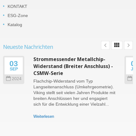
KONTAKT
ESG-Zone
Katalog
Neueste Nachrichten
Strommessender Metallchip-
03
0
Widerstand (Breiter Anschluss) -
SEP
J
CSMW-Serie
2024
2
Flachchip-Widerstand vom Typ
Langseitenanschluss (Umkehrgeometrie).
Viking stellt seit vielen Jahren Produkte mit
breiten Anschlüssen her und engagiert
sich für die Entwicklung einer Vielzahl...
Weiterlesen