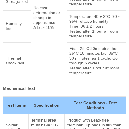
Storage test
temperature.
No case
deformation or
Temperature 40 ± 2°C, 90 ~
change in
95% relative humidity
appearance.
Humidity
Time: 96 ± 2 hours
Δ L/L ≤10%
test
Tested after 1hour at room
temperature.
First -25°C 30minutes then
25°C 10 minutes last 85°C
Thermal
30 minutes, as 1 cycle. Go
shock test
through 5 cycles.
Tested after 1 hour at room
temperature.
Mechanical Test
Test Conditions / Test
Test Items
Specification
Methods
Terminal area
Product with Lead-free
Solder
must have 90%
terminal: Dip pads in flux then