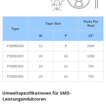
Parts Per
Tape Size
Reel
Type
W
P
13"
PSDB5D28
12
8
2000
PSDB1003
24
16
1000
PSDB1004
24
16
750
PSDB1005
24
16
750
Umweltspezifikationen für SMD-
Leistungsinduktoren