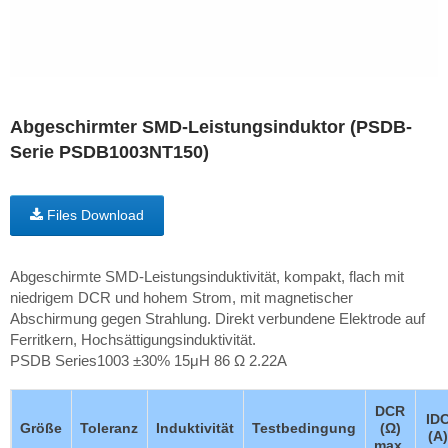
Abgeschirmter SMD-Leistungsinduktor (PSDB-
Serie PSDB1003NT150)
Files Download
Abgeschirmte SMD-Leistungsinduktivität, kompakt, flach mit
niedrigem DCR und hohem Strom, mit magnetischer
Abschirmung gegen Strahlung. Direkt verbundene Elektrode auf
Ferritkern, Hochsättigungsinduktivität.
PSDB Series1003 ±30% 15μH 86 Ω 2.22A
DCR
ID
Größe
Toleranz
Induktivität
Testbedingung
(Ω)
(A)
max.