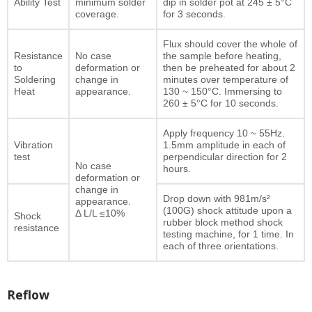
Ability Test
minimum solder
dip in solder pot at 245 ± 5°C
coverage.
for 3 seconds.
Flux should cover the whole of
Resistance
No case
the sample before heating,
to
deformation or
then be preheated for about 2
Soldering
change in
minutes over temperature of
Heat
appearance.
130 ~ 150°C. Immersing to
260 ± 5°C for 10 seconds.
Apply frequency 10 ~ 55Hz.
Vibration
1.5mm amplitude in each of
test
perpendicular direction for 2
No case
hours.
deformation or
change in
Drop down with 981m/s²
appearance.
(100G) shock attitude upon a
Δ L/L ≤10%
Shock
rubber block method shock
resistance
testing machine, for 1 time. In
each of three orientations.
Reflow