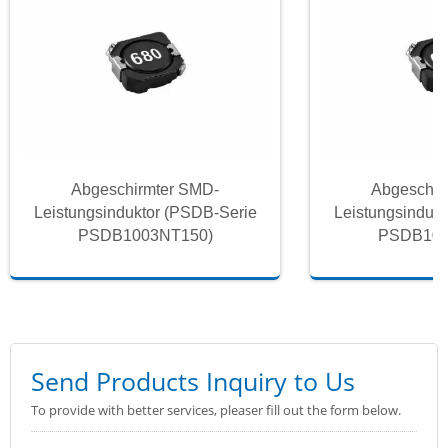
Abgeschirmter SMD-
Abgeschir
Leistungsinduktor (PSDB-Serie
Leistungsinduk
PSDB1003NT150)
PSDB100