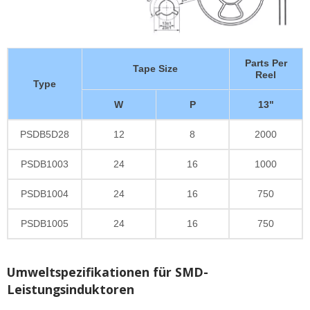
Parts Per
Tape Size
Reel
Type
W
P
13"
PSDB5D28
12
8
2000
PSDB1003
24
16
1000
PSDB1004
24
16
750
PSDB1005
24
16
750
Umweltspezifikationen für SMD-
Leistungsinduktoren