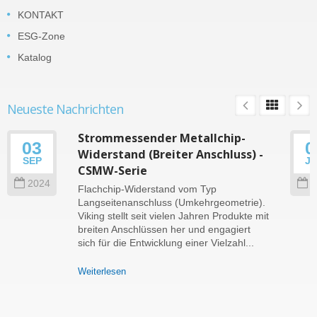
KONTAKT
ESG-Zone
Katalog
Neueste Nachrichten
Strommessender Metallchip-
03
0
Widerstand (Breiter Anschluss) -
SEP
J
CSMW-Serie
2024
2
Flachchip-Widerstand vom Typ
Langseitenanschluss (Umkehrgeometrie).
Viking stellt seit vielen Jahren Produkte mit
breiten Anschlüssen her und engagiert
sich für die Entwicklung einer Vielzahl...
Weiterlesen