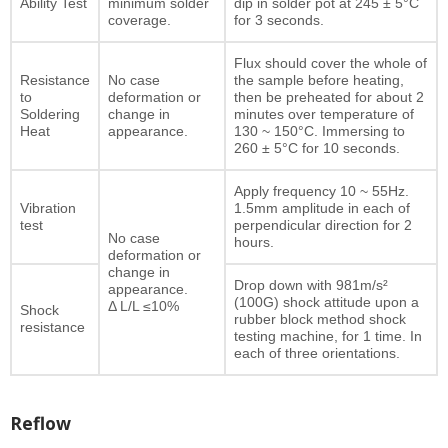
Ability Test
minimum solder
dip in solder pot at 245 ± 5°C
coverage.
for 3 seconds.
Flux should cover the whole of
Resistance
No case
the sample before heating,
to
deformation or
then be preheated for about 2
Soldering
change in
minutes over temperature of
Heat
appearance.
130 ~ 150°C. Immersing to
260 ± 5°C for 10 seconds.
Apply frequency 10 ~ 55Hz.
Vibration
1.5mm amplitude in each of
test
perpendicular direction for 2
No case
hours.
deformation or
change in
Drop down with 981m/s²
appearance.
(100G) shock attitude upon a
Δ L/L ≤10%
Shock
rubber block method shock
resistance
testing machine, for 1 time. In
each of three orientations.
Reflow