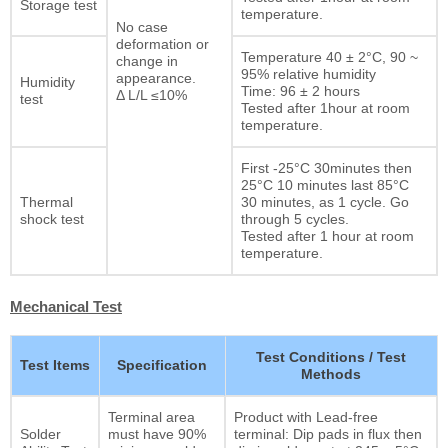
Storage test
temperature.
No case
deformation or
Temperature 40 ± 2°C, 90 ~
change in
95% relative humidity
appearance.
Humidity
Time: 96 ± 2 hours
Δ L/L ≤10%
test
Tested after 1hour at room
temperature.
First -25°C 30minutes then
25°C 10 minutes last 85°C
Thermal
30 minutes, as 1 cycle. Go
shock test
through 5 cycles.
Tested after 1 hour at room
temperature.
Mechanical Test
Test Conditions / Test
Test Items
Specification
Methods
Terminal area
Product with Lead-free
Solder
must have 90%
terminal: Dip pads in flux then