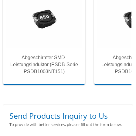
Abgeschirmter SMD-
Abgeschir
Leistungsinduktor (PSDB-Serie
Leistungsinduk
PSDB1003NT151)
PSDB100