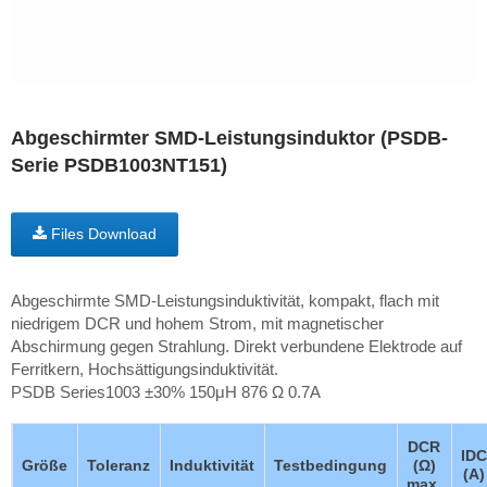
Abgeschirmter SMD-Leistungsinduktor (PSDB-
Serie PSDB1003NT151)
Files Download
Abgeschirmte SMD-Leistungsinduktivität, kompakt, flach mit
niedrigem DCR und hohem Strom, mit magnetischer
Abschirmung gegen Strahlung. Direkt verbundene Elektrode auf
Ferritkern, Hochsättigungsinduktivität.
PSDB Series1003 ±30% 150μH 876 Ω 0.7A
DCR
IDC
Größe
Toleranz
Induktivität
Testbedingung
(Ω)
(A)
max.