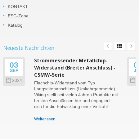
KONTAKT
ESG-Zone
Katalog
Neueste Nachrichten
Strommessender Metallchip-
03
0
Widerstand (Breiter Anschluss) -
SEP
J
CSMW-Serie
2024
2
Flachchip-Widerstand vom Typ
Langseitenanschluss (Umkehrgeometrie).
Viking stellt seit vielen Jahren Produkte mit
breiten Anschlüssen her und engagiert
sich für die Entwicklung einer Vielzahl...
Weiterlesen