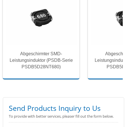
Abgeschirmter SMD-
Abgeschir
Leistungsinduktor (PSDB-Serie
Leistungsinduk
PSDB5D28NT680)
PSDB5D2