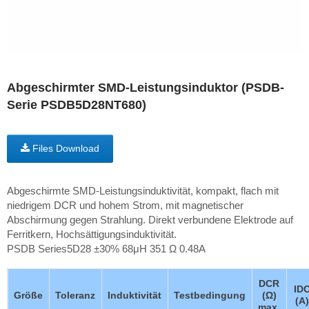
Abgeschirmter SMD-Leistungsinduktor (PSDB-
Serie PSDB5D28NT680)
Files Download
Abgeschirmte SMD-Leistungsinduktivität, kompakt, flach mit
niedrigem DCR und hohem Strom, mit magnetischer
Abschirmung gegen Strahlung. Direkt verbundene Elektrode auf
Ferritkern, Hochsättigungsinduktivität.
PSDB Series5D28 ±30% 68μH 351 Ω 0.48A
DCR
ID
Größe
Toleranz
Induktivität
Testbedingung
(Ω)
(A)
max.