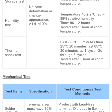
Storage test
temperature.
No case
deformation or
Temperature 40 ± 2°C, 90 ~
change in
95% relative humidity
appearance.
Humidity
Time: 96 ± 2 hours
Δ L/L ≤10%
test
Tested after 1hour at room
temperature.
First -25°C 30minutes then
25°C 10 minutes last 85°C
Thermal
30 minutes, as 1 cycle. Go
shock test
through 5 cycles.
Tested after 1 hour at room
temperature.
Mechanical Test
Test Conditions / Test
Test Items
Specification
Methods
Terminal area
Product with Lead-free
Solder
must have 90%
terminal: Dip pads in flux then