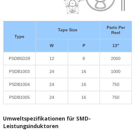
Parts Per
Tape Size
Reel
Type
W
P
13"
PSDB5D28
12
8
2000
PSDB1003
24
16
1000
PSDB1004
24
16
750
PSDB1005
24
16
750
Umweltspezifikationen für SMD-
Leistungsinduktoren