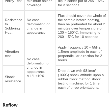
Ability Test
minimum solder
dip in solder pot at 245 ± 5°C
coverage.
for 3 seconds.
Flux should cover the whole of
Resistance
No case
the sample before heating,
to
deformation or
then be preheated for about 2
Soldering
change in
minutes over temperature of
Heat
appearance.
130 ~ 150°C. Immersing to
260 ± 5°C for 10 seconds.
Apply frequency 10 ~ 55Hz.
Vibration
1.5mm amplitude in each of
test
perpendicular direction for 2
No case
hours.
deformation or
change in
Drop down with 981m/s²
appearance.
(100G) shock attitude upon a
Δ L/L ≤10%
Shock
rubber block method shock
resistance
testing machine, for 1 time. In
each of three orientations.
Reflow