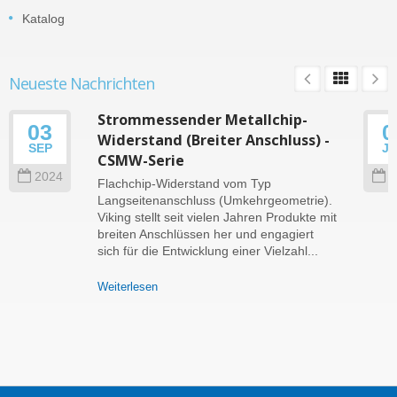
Katalog
Neueste Nachrichten
Strommessender Metallchip-
03
0
Widerstand (Breiter Anschluss) -
SEP
J
CSMW-Serie
2024
2
Flachchip-Widerstand vom Typ
Langseitenanschluss (Umkehrgeometrie).
Viking stellt seit vielen Jahren Produkte mit
breiten Anschlüssen her und engagiert
sich für die Entwicklung einer Vielzahl...
Weiterlesen