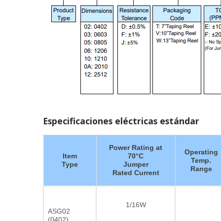
Especificaciones eléctricas estándar
Power Rating at
Operating
Item
70°C
Temp.
Type
Jumper
Range
Rated Current
1/16W
ASG02
(0402)