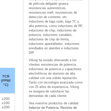
de película delgada/ gruesa,
resistencias automotrices,
resistencias melf, resistencias de
detección de corriente, etc.
Inductores de baja ruido, baja TC y
alta potencia, como inductores de RF,
inductores de chip, inductores de
potencia, inductores variables,
inductores de chip de ferrita,
inductores apantallados, inductores
enrollados en alambre e inductores
DIP.
Viking ha estado ofreciendo a los
clientes resistencias de potencia,
inductores de potencia y capacitores
electrolíticos de aluminio de alta
TCR
calidad con una sólida reputación.
(PPM/
Tanto con tecnología avanzada como
°C)
con 25 años de experiencia, Viking
se asegura de satisfacer las
demandas de cada cliente.
±200
±100
Vea nuestros productos de calidad
±200
Inductor de Potencia
,
Resistor de