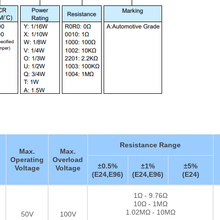
Resistance Range
Max.
Max.
Operating
Overload
±0.5%
±1%
±5%
Voltage
Voltage
(E24,E96)
(E24,E96)
(E24)
1Ω - 9.76Ω
10Ω - 1MΩ
1.02MΩ - 10MΩ
50V
100V