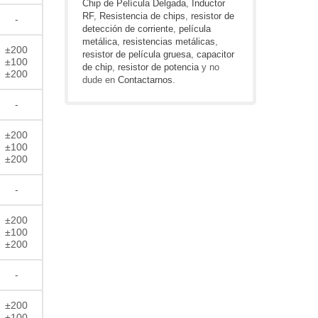
Chip de Película Delgada
,
Inductor
RF
,
Resistencia de chips
,
resistor de
-
detección de corriente
,
película
metálica
,
resistencias metálicas
,
±200
resistor de película gruesa
,
capacitor
±100
de chip
,
resistor de potencia
y no
±200
dude en
Contactarnos
.
-
±200
±100
±200
-
±200
±100
±200
-
±200
±100