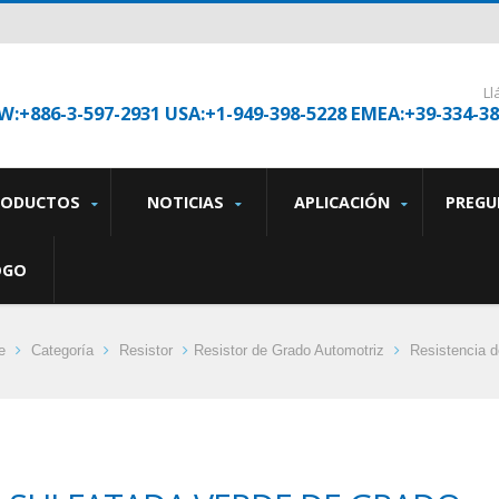
L
W:+886-3-597-2931 USA:+1-949-398-5228 EMEA:+39-334-3
RODUCTOS
NOTICIAS
APLICACIÓN
PREGU
OGO
e
Categoría
Resistor
Resistor de Grado Automotriz
Resistencia de