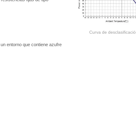
Curva de desclasificaci
n un entorno que contiene azufre
Resistor de película gru