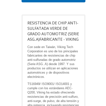
RESISTENCIA DE CHIP ANTI-
SULFATADA VERDE DE
GRADO AUTOMOTRIZ (SERIE
ASG..A)FABRICANTE - VIKING
Con sede en Taiwán, Viking Tech
Corporation es uno de los principales
fabricantes de resistencias de chip
anti-sulfuradas de grado automotriz
(Serie ASG..A) desde 1997. Y sus
productos se utilizan en aplicaciones
automotrices y de dispositivos
electrónicos.
TS16949/ ISO9001/ ISO14001 y
cumple con los estándares AEC-
Q200, Viking ha estado ofreciendo
resistencias de precisión anti-sulfuro,
anti-surge, de pulso, de alta tensión y
alta potencia, incluyendo resistencias