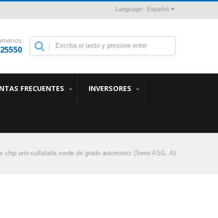
Español
lámenos
825550
NTAS FRECUENTES
INVERSORES
 chip anti-sulfatada verde de grado automotriz (Serie ASG..A)