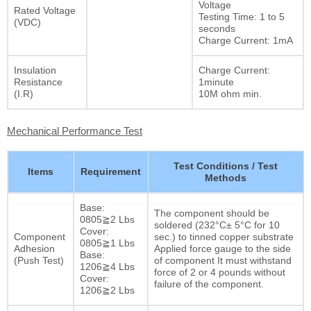
Voltage
Rated Voltage
Testing Time: 1 to 5
(VDC)
seconds
Charge Current: 1mA
Insulation
Charge Current:
Resistance
1minute
(I.R)
10M ohm min.
Mechanical Performance Test
Test Conditions / Test
Items
Requirement
Methods
Base:
The component should be
0805≧2 Lbs
soldered (232°C± 5°C for 10
Cover:
Component
sec.) to tinned copper substrate
0805≧1 Lbs
Adhesion
Applied force gauge to the side
Base:
(Push Test)
of component It must withstand
1206≧4 Lbs
force of 2 or 4 pounds without
Cover:
failure of the component.
1206≧2 Lbs