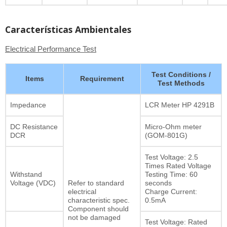
Características Ambientales
Electrical Performance Test
Test Conditions /
Items
Requirement
Test Methods
Impedance
LCR Meter HP 4291B
DC Resistance
Micro-Ohm meter
DCR
(GOM-801G)
Test Voltage: 2.5
Times Rated Voltage
Withstand
Testing Time: 60
Voltage (VDC)
Refer to standard
seconds
electrical
Charge Current:
characteristic spec.
0.5mA
Component should
not be damaged
Test Voltage: Rated