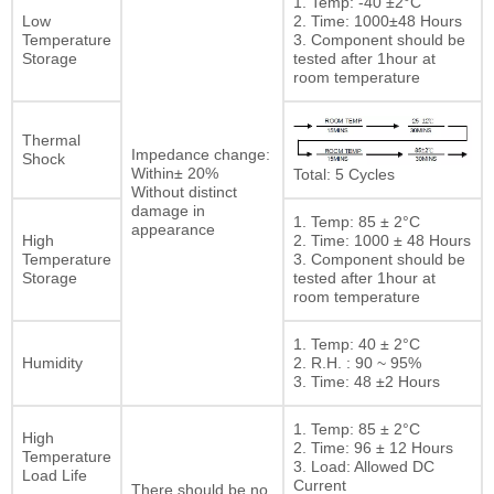
1. Temp: -40 ±2°C
Low
2. Time: 1000±48 Hours
Temperature
3. Component should be
Storage
tested after 1hour at
room temperature
Thermal
Impedance change:
Shock
Within± 20%
Total: 5 Cycles
Without distinct
damage in
1. Temp: 85 ± 2°C
appearance
High
2. Time: 1000 ± 48 Hours
Temperature
3. Component should be
Storage
tested after 1hour at
room temperature
1. Temp: 40 ± 2°C
Humidity
2. R.H. : 90 ~ 95%
3. Time: 48 ±2 Hours
1. Temp: 85 ± 2°C
High
2. Time: 96 ± 12 Hours
Temperature
3. Load: Allowed DC
Load Life
Current
There should be no