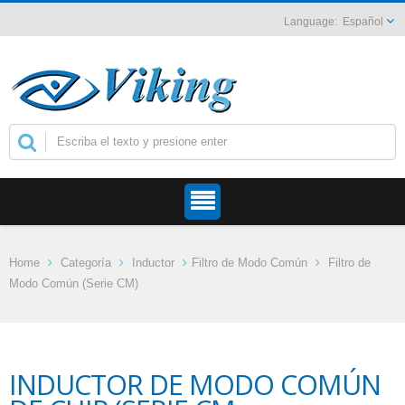
Español
Home
Categoría
Inductor
Filtro de Modo Común
Filtro de
Modo Común (Serie CM)
INDUCTOR DE MODO COMÚN