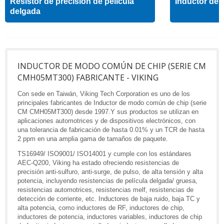
Resistor de precisión de película
Inductor de a
delgada
INDUCTOR DE MODO COMÚN DE CHIP (SERIE CM
CMH05MT300) FABRICANTE - VIKING
Con sede en Taiwán, Viking Tech Corporation es uno de los
principales fabricantes de Inductor de modo común de chip (serie
CM CMH05MT300) desde 1997.Y sus productos se utilizan en
aplicaciones automotrices y de dispositivos electrónicos, con
una tolerancia de fabricación de hasta 0.01% y un TCR de hasta
2 ppm en una amplia gama de tamaños de paquete.
TS16949/ ISO9001/ ISO14001 y cumple con los estándares
AEC-Q200, Viking ha estado ofreciendo resistencias de
precisión anti-sulfuro, anti-surge, de pulso, de alta tensión y alta
potencia, incluyendo resistencias de película delgada/ gruesa,
resistencias automotrices, resistencias melf, resistencias de
detección de corriente, etc. Inductores de baja ruido, baja TC y
alta potencia, como inductores de RF, inductores de chip,
inductores de potencia, inductores variables, inductores de chip