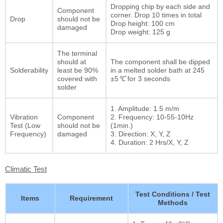
Dropping chip by each side and
Component
corner. Drop 10 times in total
Drop
should not be
Drop height: 100 cm
damaged
Drop weight: 125 g
The terminal
should at
The component shall be dipped
Solderability
least be 90%
in a melted solder bath at 245
covered with
±5
℃
for 3 seconds
solder
1. Amplitude: 1.5 m/m
Vibration
Component
2. Frequency: 10-55-10Hz
Test (Low
should not be
(1min.)
Frequency)
damaged
3. Direction: X, Y, Z
4. Duration: 2 Hrs/X, Y, Z
Climatic Test
Test Conditions / Test
Items
Requirement
Methods