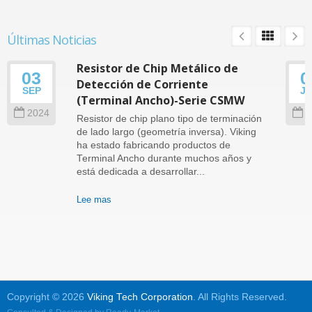
Últimas Noticias
Resistor de Chip Metálico de
03
0
Detección de Corriente
SEP
J
(Terminal Ancho)-Serie CSMW
2024
2
Resistor de chip plano tipo de terminación
de lado largo (geometría inversa). Viking
ha estado fabricando productos de
Terminal Ancho durante muchos años y
está dedicada a desarrollar...
Lee mas
Copyright © 2026
Viking Tech Corporation
. All Rights Reserved.