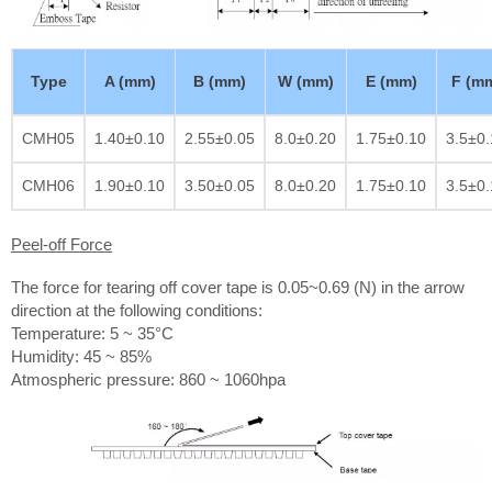
Type
A (mm)
B (mm)
W (mm)
E (mm)
F (m
CMH05
1.40±0.10
2.55±0.05
8.0±0.20
1.75±0.10
3.5±0.
CMH06
1.90±0.10
3.50±0.05
8.0±0.20
1.75±0.10
3.5±0.
Peel-off Force
The force for tearing off cover tape is 0.05~0.69 (N) in the arrow
direction at the following conditions:
Temperature: 5 ~ 35°C
Humidity: 45 ~ 85%
Atmospheric pressure: 860 ~ 1060hpa