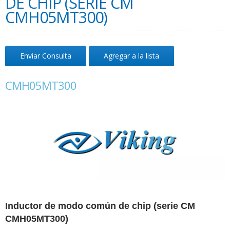
DE CHIP (SERIE CM
CMH05MT300)
Enviar Consulta
Agregar a la lista
CMH05MT300
Inductor de modo común de chip (serie CM
CMH05MT300)