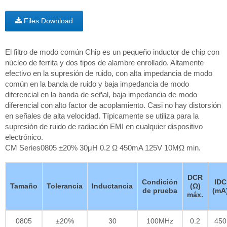
Files Download
El filtro de modo común Chip es un pequeño inductor de chip con
núcleo de ferrita y dos tipos de alambre enrollado. Altamente
efectivo en la supresión de ruido, con alta impedancia de modo
común en la banda de ruido y baja impedancia de modo
diferencial en la banda de señal, baja impedancia de modo
diferencial con alto factor de acoplamiento. Casi no hay distorsión
en señales de alta velocidad. Típicamente se utiliza para la
supresión de ruido de radiación EMI en cualquier dispositivo
electrónico.
CM Series0805 ±20% 30μH 0.2 Ω 450mA 125V 10MΩ min.
DCR
Condición
IDC
Tamaño
Tolerancia
Inductancia
(Ω)
de prueba
(mA
máx.
0805
±20%
30
100MHz
0.2
450