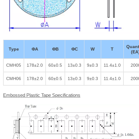
Quant
Type
ΦA
ΦB
ΦC
W
T
(EA
CMH05
178±2.0
60±0.5
13±0.3
9±0.3
11.4±1.0
200
CMH06
178±2.0
60±0.5
13±0.3
9±0.3
11.4±1.0
200
Embossed Plastic Tape Specifications