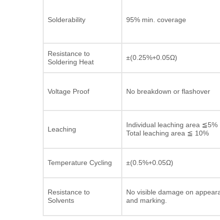
Solderability
95% min. coverage
Resistance to
±(0.25%+0.05Ω)
Soldering Heat
Voltage Proof
No breakdown or flashover
Individual leaching area ≦5%
Leaching
Total leaching area ≦ 10%
Temperature Cycling
±(0.5%+0.05Ω)
Resistance to
No visible damage on appear
Solvents
and marking.