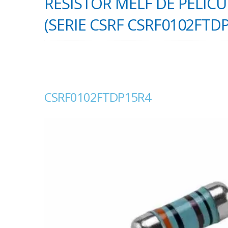
RESISTOR MELF DE PELÍCU
(SERIE CSRF CSRF0102FTD
CSRF0102FTDP15R4