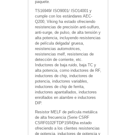
paquete.
TS16949/ ISO9001/ ISO14001 y
cumple con los estándares AEC-
Q200, Viking ha estado ofreciendo
resistencias de precisión anti-sulfuro,
anti-surge, de pulso, de alta tensión y
alta potencia, incluyendo resistencias
de película delgada/ gruesa,
resistencias automotrices,
resistencias melf, resistencias de
detección de corriente, etc.
Inductores de baja ruido, baja TC y
alta potencia, como inductores de RF,
inductores de chip, inductores de
potencia, inductores variables,
inductores de chip de ferrita,
inductores apantallados, inductores
enrollados en alambre e inductores
DIP.
Resistor MELF de película metálica
de alta frecuencia (Serie CSRF
CSRF0102FTDP15R4)ha estado
ofreciendo a los clientes resistencias
de potencia, inductores de potencia y