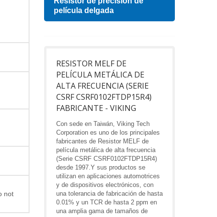
esa
Resistor de precisión de
Indu
película delgada
RESISTOR MELF DE
PELÍCULA METÁLICA DE
ALTA FRECUENCIA (SERIE
CSRF CSRF0102FTDP15R4)
FABRICANTE - VIKING
Con sede en Taiwán, Viking Tech
Corporation es uno de los principales
fabricantes de Resistor MELF de
película metálica de alta frecuencia
(Serie CSRF CSRF0102FTDP15R4)
desde 1997.Y sus productos se
utilizan en aplicaciones automotrices
y de dispositivos electrónicos, con
o not
una tolerancia de fabricación de hasta
0.01% y un TCR de hasta 2 ppm en
una amplia gama de tamaños de