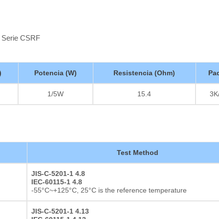
 - Serie CSRF
)
Potencia (W)
Resistencia (Ohm)
Pa
1/5W
15.4
3K
Test Method
JIS-C-5201-1 4.8
IEC-60115-1 4.8
-55°C~+125°C, 25°C is the reference temperature
JIS-C-5201-1 4.13