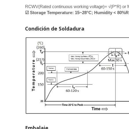
RCWV(Rated continuous working voltage)= √(P*R) or M
☑ Storage Temperature: 15~28°C; Humidity < 80%
Condición de Soldadura
Embalaje