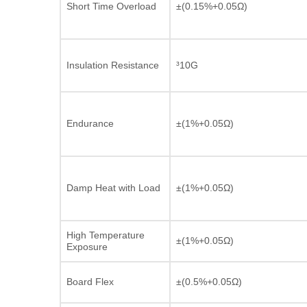
Short Time Overload
±(0.15%+0.05Ω)
Insulation Resistance
³10G
Endurance
±(1%+0.05Ω)
Damp Heat with Load
±(1%+0.05Ω)
High Temperature
±(1%+0.05Ω)
Exposure
Board Flex
±(0.5%+0.05Ω)