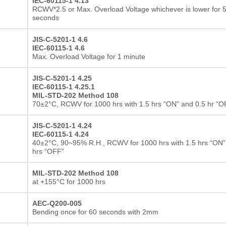
IEC-60115-1 4.13
RCWV*2.5 or Max. Overload Voltage whichever is lower for 
seconds
JIS-C-5201-1 4.6
IEC-60115-1 4.6
Max. Overload Voltage for 1 minute
JIS-C-5201-1 4.25
IEC-60115-1 4.25.1
MIL-STD-202 Method 108
70±2°C, RCWV for 1000 hrs with 1.5 hrs “ON” and 0.5 hr “O
JIS-C-5201-1 4.24
IEC-60115-1 4.24
40±2°C, 90~95% R.H., RCWV for 1000 hrs with 1.5 hrs “ON”
hrs “OFF”
MIL-STD-202 Method 108
at +155°C for 1000 hrs
AEC-Q200-005
Bending once for 60 seconds with 2mm