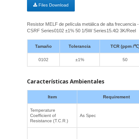
Files Download
Resistor MELF de película metálica de alta frecuencia
CSRF Series0102 ±1% 50 1/5W Series15.4Ω 3K/Reel
Tamaño
Tolerancia
TCR (ppm /℃
0102
±1%
50
Características Ambientales
Item
Requirement
Temperature
Coefficient of
As Spec
Resistance (T.C.R.)