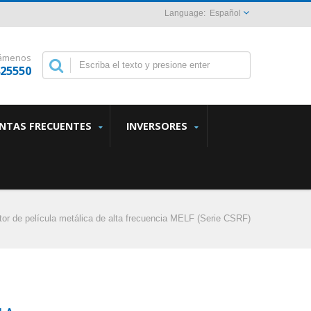
Español
lámenos
825550
NTAS FRECUENTES
INVERSORES
tor de película metálica de alta frecuencia MELF (Serie CSRF)