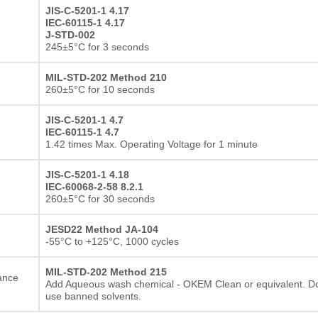
Resistor de película gru
JIS-C-5201-1 4.17
IEC-60115-1 4.17
J-STD-002
245±5°C for 3 seconds
MIL-STD-202 Method 210
260±5°C for 10 seconds
JIS-C-5201-1 4.7
IEC-60115-1 4.7
1.42 times Max. Operating Voltage for 1 minute
JIS-C-5201-1 4.18
IEC-60068-2-58 8.2.1
260±5°C for 30 seconds
JESD22 Method JA-104
-55°C to +125°C, 1000 cycles
MIL-STD-202 Method 215
ance
Add Aqueous wash chemical - OKEM Clean or equivalent. D
use banned solvents.