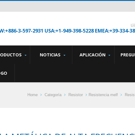
L
W:+886-3-597-2931 USA:+1-949-398-5228 EMEA:+39-334-3
RODUCTOS
NOTICIAS
APLICACIÓN
PREGU
OGO
Home
Categoría
Resistor
Resistencia melf
Resis