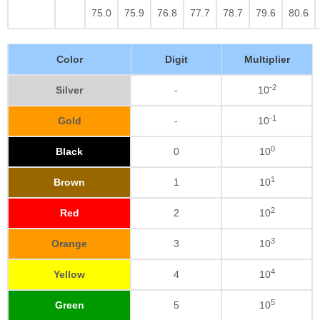
75.0
75.9
76.8
77.7
78.7
79.6
80.6
Color
Digit
Multiplier
-2
Silver
-
10
-1
Gold
-
10
0
Black
0
10
1
Brown
1
10
2
Red
2
10
3
Orange
3
10
4
Yellow
4
10
5
Green
5
10