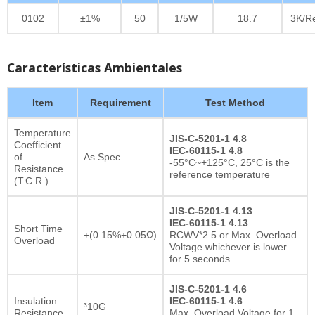
0102
±1%
50
1/5W
18.7
3K/R
Características Ambientales
Item
Requirement
Test Method
Temperature
JIS-C-5201-1 4.8
Coefficient
IEC-60115-1 4.8
of
As Spec
-55°C~+125°C, 25°C is the
Resistance
reference temperature
(T.C.R.)
JIS-C-5201-1 4.13
IEC-60115-1 4.13
Short Time
±(0.15%+0.05Ω)
RCWV*2.5 or Max. Overload
Overload
Voltage whichever is lower
for 5 seconds
JIS-C-5201-1 4.6
Insulation
IEC-60115-1 4.6
³10G
Resistance
Max. Overload Voltage for 1