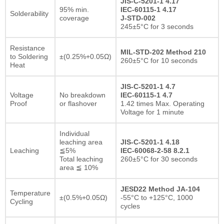
JIS-C-5201-1 4.17
95% min.
IEC-60115-1 4.17
Solderability
coverage
J-STD-002
245±5°C for 3 seconds
Resistance
MIL-STD-202 Method 210
to Soldering
±(0.25%+0.05Ω)
260±5°C for 10 seconds
Heat
JIS-C-5201-1 4.7
Voltage
No breakdown
IEC-60115-1 4.7
Proof
or flashover
1.42 times Max. Operating
Voltage for 1 minute
Individual
leaching area
JIS-C-5201-1 4.18
Leaching
≦5%
IEC-60068-2-58 8.2.1
Total leaching
260±5°C for 30 seconds
area ≦ 10%
JESD22 Method JA-104
Temperature
±(0.5%+0.05Ω)
-55°C to +125°C, 1000
Cycling
cycles