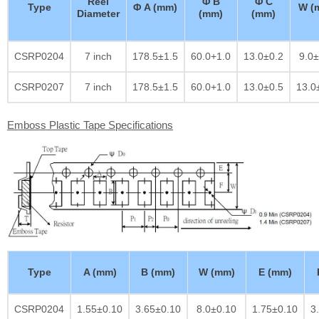
Reel
Φ B
Φ C
Type
Φ A (mm)
W (
Diameter
(mm)
(mm)
CSRP0204
7 inch
178.5±1.5
60.0+1.0
13.0±0.2
9.0±
CSRP0207
7 inch
178.5±1.5
60.0+1.0
13.0±0.5
13.0
Emboss Plastic Tape Specifications
Type
A (mm)
B (mm)
W (mm)
E (mm)
CSRP0204
1.55±0.10
3.65±0.10
8.0±0.10
1.75±0.10
3