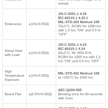
minute
JIS-C-5201-1 4.25
IEC-60115-1 4.25.1
MIL-STD-202 Method 108
Endurance
±(1%+0.05Ω)
70±2°C, RCWV for 1000 hrs
with 1.5 hrs “ON” and 0.5 hr
“OFF”
JIS-C-5201-1 4.24
IEC-60115-1 4.24
Damp Heat
±(1%+0.05Ω)
40±2°C, 90~95% R.H.,
with Load
RCWV for 1000 hrs with 1.5
hrs “ON” and 0.5 hrs “OFF”
High
MIL-STD-202 Method 108
Temperature
±(1%+0.05Ω)
at +155°C for 1000 hrs
Exposure
AEC-Q200-005
Board Flex
±(0.5%+0.05Ω)
Bending once for 60 seconds
with 2mm