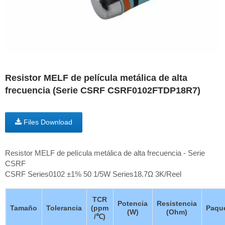
Resistor MELF de película metálica de alta
frecuencia (Serie CSRF CSRF0102FTDP18R7)
Files Download
Resistor MELF de película metálica de alta frecuencia - Serie
CSRF
CSRF Series0102 ±1% 50 1/5W Series18.7Ω 3K/Reel
TCR
Potencia
Resistencia
Tamaño
Tolerancia
(ppm
Paqu
(W)
(Ohm)
/℃)