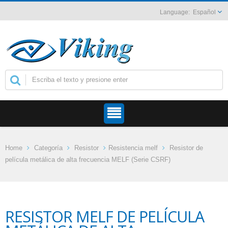
Español
Home
Categoría
Resistor
Resistencia melf
Resistor de
película metálica de alta frecuencia MELF (Serie CSRF)
RESISTOR MELF DE PELÍCULA