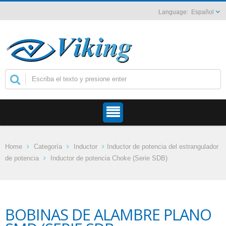
Español
Home
Categoría
Inductor
Inductor de potencia del estrangulador
de potencia
Inductor de potencia Choke (Serie SDB)
BOBINAS DE ALAMBRE PLANO