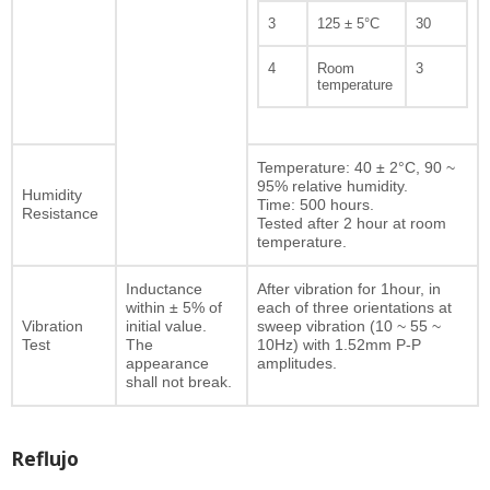
3
125 ± 5°C
30
4
Room
3
temperature
Temperature: 40 ± 2°C, 90 ~
95% relative humidity.
Humidity
Time: 500 hours.
Resistance
Tested after 2 hour at room
temperature.
Inductance
After vibration for 1hour, in
within ± 5% of
each of three orientations at
Vibration
initial value.
sweep vibration (10 ~ 55 ~
Test
The
10Hz) with 1.52mm P-P
appearance
amplitudes.
shall not break.
Reflujo