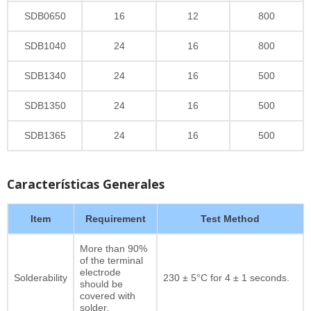
SDB0650
16
12
800
SDB1040
24
16
800
SDB1340
24
16
500
SDB1350
24
16
500
SDB1365
24
16
500
Características Generales
Item
Requirement
Test Method
More than 90%
of the terminal
electrode
Solderability
230 ± 5°C for 4 ± 1 seconds.
should be
covered with
solder.