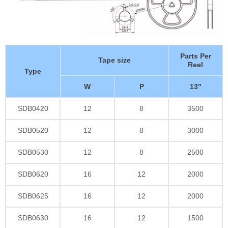
Parts Per
Tape size
Reel
Type
W
P
13"
SDB0420
12
8
3500
SDB0520
12
8
3000
SDB0530
12
8
2500
SDB0620
16
12
2000
SDB0625
16
12
2000
SDB0630
16
12
1500