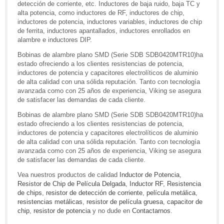
detección de corriente, etc. Inductores de baja ruido, baja TC y
alta potencia, como inductores de RF, inductores de chip,
inductores de potencia, inductores variables, inductores de chip
de ferrita, inductores apantallados, inductores enrollados en
alambre e inductores DIP.
Bobinas de alambre plano SMD (Serie SDB SDB0420MTR10)ha
estado ofreciendo a los clientes resistencias de potencia,
inductores de potencia y capacitores electrolíticos de aluminio
de alta calidad con una sólida reputación. Tanto con tecnología
avanzada como con 25 años de experiencia, Viking se asegura
de satisfacer las demandas de cada cliente.
Bobinas de alambre plano SMD (Serie SDB SDB0420MTR10)ha
estado ofreciendo a los clientes resistencias de potencia,
inductores de potencia y capacitores electrolíticos de aluminio
de alta calidad con una sólida reputación. Tanto con tecnología
avanzada como con 25 años de experiencia, Viking se asegura
de satisfacer las demandas de cada cliente.
Vea nuestros productos de calidad
Inductor de Potencia
,
Resistor de Chip de Película Delgada
,
Inductor RF
,
Resistencia
de chips
,
resistor de detección de corriente
,
película metálica
,
resistencias metálicas
,
resistor de película gruesa
,
capacitor de
chip
,
resistor de potencia
y no dude en
Contactarnos
.