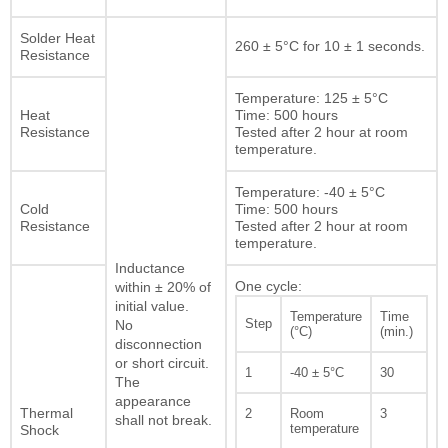
Solder Heat
260 ± 5°C for 10 ± 1 seconds.
Resistance
Temperature: 125 ± 5°C
Heat
Time: 500 hours
Resistance
Tested after 2 hour at room
temperature.
Temperature: -40 ± 5°C
Cold
Time: 500 hours
Resistance
Tested after 2 hour at room
temperature.
Inductance
One cycle:
within ± 20% of
initial value.
Temperature
Time
Step
No
(°C)
(min.)
disconnection
or short circuit.
1
-40 ± 5°C
30
The
appearance
Thermal
2
Room
3
shall not break.
temperature
Shock