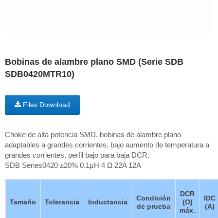
Bobinas de alambre plano SMD (Serie SDB
SDB0420MTR10)
Files Download
Choke de alta potencia SMD, bobinas de alambre plano
adaptables a grandes corrientes, bajo aumento de temperatura a
grandes corrientes, perfil bajo para baja DCR.
SDB Series0420 ±20% 0.1μH 4 Ω 22A 12A
DCR
Condición
IDC
Tamaño
Tolerancia
Inductancia
(Ω)
de prueba
(A)
máx.