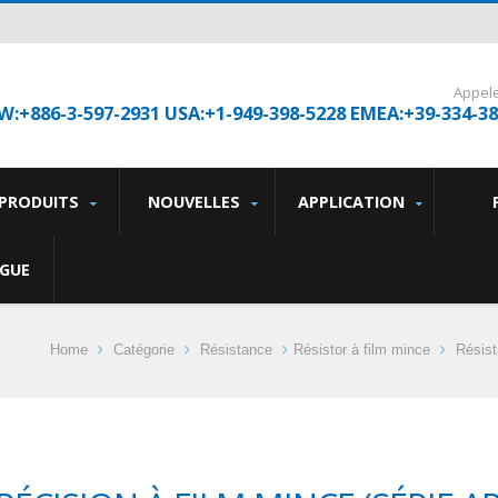
Appel
W:+886-3-597-2931 USA:+1-949-398-5228 EMEA:+39-334-3
PRODUITS
NOUVELLES
APPLICATION
GUE
Home
Catégorie
Résistance
Résistor à film mince
Résist