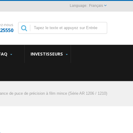
Français
ez-nous
825550
FAQ
INVESTISSEURS
ance de puce de précision à film mince (Série AR 1206 / 1210)