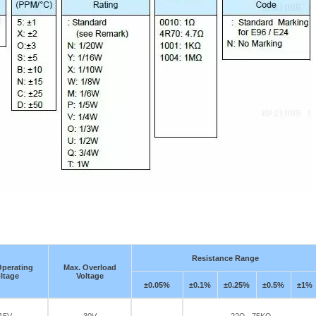
Resistance Range
Operating
Max. Overload
ltage
Voltage
±0.05%
±0.1%
±0.25%
±0.5%
±1%
15V
30V
－
22Ω - 75KΩ