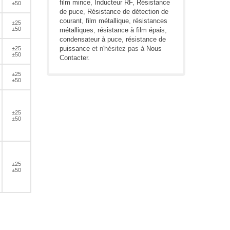
film mince
,
Inducteur RF
,
Résistance
±50
de puce
,
Résistance de détection de
courant
,
film métallique
,
résistances
±25
±50
métalliques
,
résistance à film épais
,
condensateur à puce
,
résistance de
puissance
et n'hésitez pas à
Nous
±25
±50
Contacter
.
±25
±50
±25
±50
±25
±50