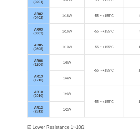
(0201)
AR02
1/16W
-55 ~ +155°C
(0402)
AR03
1/16W
-55 ~ +155°C
(0603)
AR05
1/10W
-55 ~ +155°C
(0805)
AR06
1/8W
(1206)
-55 ~ +155°C
AR13
1/4W
(1210)
AR10
1/4W
(2010)
-55 ~ +155°C
AR12
1/2W
(2512)
☑ Lower Resistance:1~10Ω