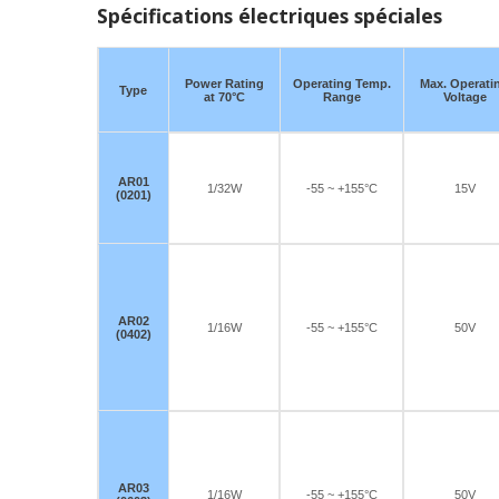
Spécifications électriques spéciales
Power Rating
Operating Temp.
Max. Operati
Type
at 70°C
Range
Voltage
AR01
1/32W
-55 ~ +155°C
15V
(0201)
AR02
1/16W
-55 ~ +155°C
50V
(0402)
AR03
1/16W
-55 ~ +155°C
50V