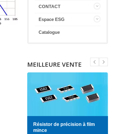
CONTACT
Espace ESG
Catalogue
MEILLEURE VENTE
Résistor de précision à film
Indu
mince