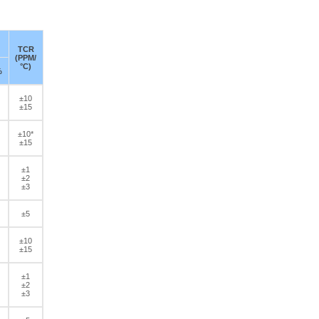
TCR
(PPM/
°C)
%
±10
±15
±10*
±15
±1
±2
±3
±5
±10
±15
±1
±2
±3