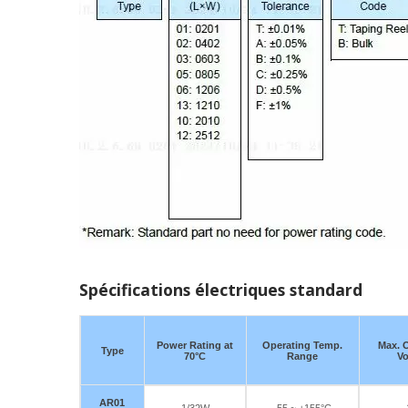
Spécifications électriques standard
Power Rating at
Operating Temp.
Max. 
Type
70°C
Range
Vo
AR01
1/32W
-55 ~ +155°C