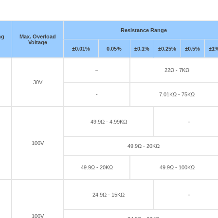
Resistance Range
ng
Max. Overload
Voltage
±0.01%
0.05%
±0.1%
±0.25%
±0.5%
±1
－
22Ω - 7KΩ
30V
-
7.01KΩ - 75KΩ
49.9Ω - 4.99KΩ
－
100V
49.9Ω - 20KΩ
49.9Ω - 20KΩ
49.9Ω - 100KΩ
24.9Ω - 15KΩ
－
100V