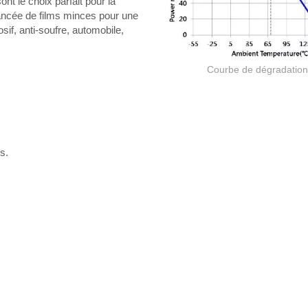
ont le choix parfait pour la
vancée de films minces pour une
sif, anti-soufre, automobile,
Courbe de dégradation
s.
Résistance à film épais