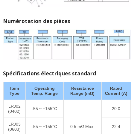
Numérotation des pièces
Spécifications électriques standard
Item
Operating
Resistance
Rated
Type
Temp. Range
Range (mΩ)
Current (A)
LRJ02
-55 ~ +155°C
20.0
(0402)
LRJ03
-55 ~ +155°C
0.5 mΩ Max.
22.4
(0603)