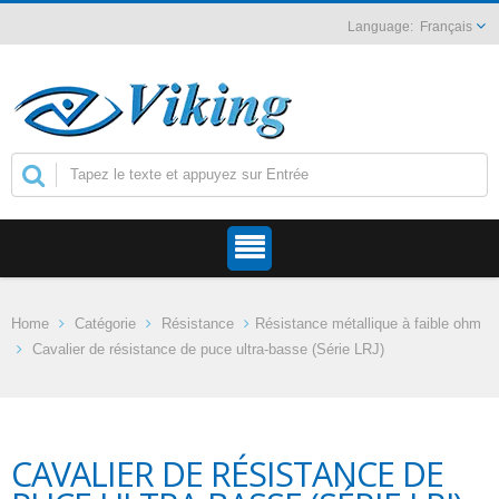
Français
Home
Catégorie
Résistance
Résistance métallique à faible ohm
Cavalier de résistance de puce ultra-basse (Série LRJ)
CAVALIER DE RÉSISTANCE DE