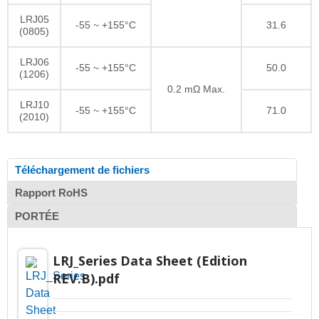
LRJ05
-55 ~ +155°C
31.6
(0805)
LRJ06
-55 ~ +155°C
50.0
(1206)
0.2 mΩ Max.
LRJ10
-55 ~ +155°C
71.0
(2010)
Téléchargement de fichiers
Rapport RoHS
PORTÉE
LRJ_Series Data Sheet (Edition
REV.B).pdf