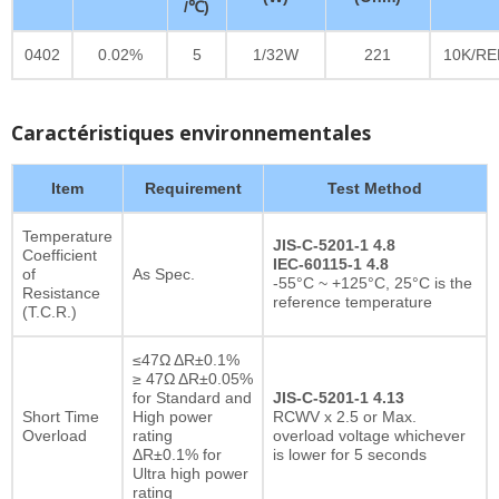
/℃)
0402
0.02%
5
1/32W
221
10K/RE
Caractéristiques environnementales
Item
Requirement
Test Method
Temperature
JIS-C-5201-1 4.8
Coefficient
IEC-60115-1 4.8
of
As Spec.
-55°C ~ +125°C, 25°C is the
Resistance
reference temperature
(T.C.R.)
≤47Ω ΔR±0.1%
≥ 47Ω ΔR±0.05%
for Standard and
JIS-C-5201-1 4.13
Short Time
High power
RCWV x 2.5 or Max.
Overload
rating
overload voltage whichever
ΔR±0.1% for
is lower for 5 seconds
Ultra high power
rating