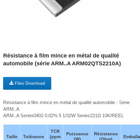
Résistance à film mince en métal de qualité
automobile (série ARM..A ARM02QTS2210A)
Files Download
Résistance à film mince en métal de qualité automobile - Série
ARM..A
ARM..A Series0402 0.02% 5 1/32W Series221Ω 10K/REEL
TCR
Puissance
Résistance
Taille
Tolérance
(ppm
Emball
(W)
(Ohm)