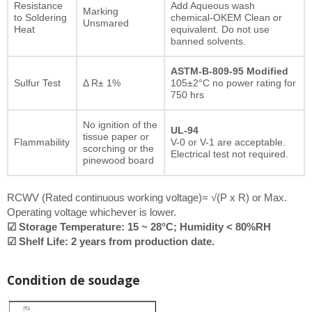
Resistance
Add Aqueous wash
Marking
to Soldering
chemical-OKEM Clean or
Unsmared
Heat
equivalent. Do not use
banned solvents.
ASTM-B-809-95 Modified
Sulfur Test
Δ R± 1%
105±2°C no power rating for
750 hrs
No ignition of the
UL-94
tissue paper or
Flammability
V-0 or V-1 are acceptable.
scorching or the
Electrical test not required.
pinewood board
RCWV (Rated continuous working voltage)= √(P x R) or Max.
Operating voltage whichever is lower.
☑ Storage Temperature: 15 ~ 28°C; Humidity < 80%RH
☑ Shelf Life: 2 years from production date.
Condition de soudage