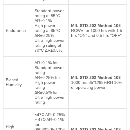
Standard power
rating at 85°C
ΔR±0.1%
High power
MIL-STD-202 Method 108
Endurance
rating at 85°C
RCWV for 1000 hrs with 1.5
ΔR±0.25%
hrs "ON" and 0.5 hrs "OFF"
Ultra high power
rating rating at
70°C ΔR±0.5%
ΔR±0.1% for
Standard power
rating
ΔR±0.25% for
MIL-STD-202 Method 103
Biased
High power
1000 hrs 85°C/85%RH 10%
Humidity
rating
of operating power.
ΔR±0.5% for
Ultra high power
rating
≤47Ω ΔR±0.25%
≥ 47Ω ΔR±0.1%
for
High
0603/0805/1206
MIL-STD-202 Method 108