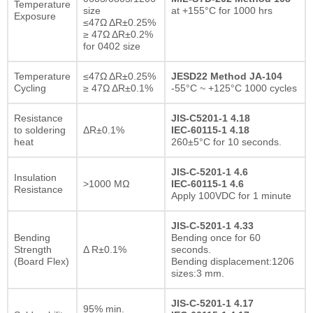
Temperature
size
at +155°C for 1000 hrs
Exposure
≤47Ω ΔR±0.25%
≥ 47Ω ΔR±0.2%
for 0402 size
Temperature
≤47Ω ΔR±0.25%
JESD22 Method JA-104
Cycling
≥ 47Ω ΔR±0.1%
-55°C ~ +125°C 1000 cycles
Resistance
JIS-C5201-1 4.18
to soldering
ΔR±0.1%
IEC-60115-1 4.18
heat
260±5°C for 10 seconds.
JIS-C-5201-1 4.6
Insulation
>1000 MΩ
IEC-60115-1 4.6
Resistance
Apply 100VDC for 1 minute
JIS-C-5201-1 4.33
Bending
Bending once for 60
Strength
Δ R±0.1%
seconds.
(Board Flex)
Bending displacement:1206
sizes:3 mm.
JIS-C-5201-1 4.17
95% min.