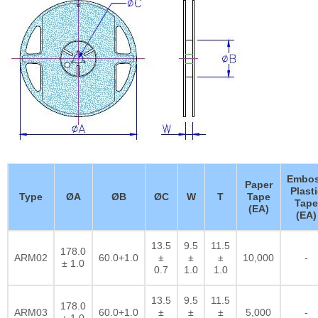
Embo
Paper
Plasti
Type
ØA
ØB
ØC
W
T
Tape
Tape
(EA)
(EA)
13.5
9.5
11.5
178.0
ARM02
60.0+1.0
±
±
±
10,000
-
± 1.0
0.7
1.0
1.0
13.5
9.5
11.5
178.0
ARM03
60.0+1.0
±
±
±
5,000
-
± 1.0