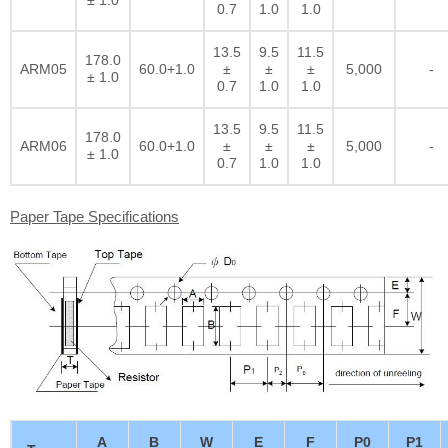
0.7
1.0
1.0
13.5
9.5
11.5
178.0
ARM05
60.0+1.0
±
±
±
5,000
-
± 1.0
0.7
1.0
1.0
13.5
9.5
11.5
178.0
ARM06
60.0+1.0
±
±
±
5,000
-
± 1.0
0.7
1.0
1.0
Paper Tape Specifications
A
B
W
E
F
P0
P1