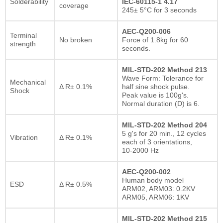
Solderability
IEC-60115-1 4.17
coverage
245± 5°C for 3 seconds
AEC-Q200-006
Terminal
No broken
Force of 1.8kg for 60
strength
seconds.
MIL-STD-202 Method 213
Wave Form: Tolerance for
Mechanical
Δ R± 0.1%
half sine shock pulse.
Shock
Peak value is 100g's.
Normal duration (D) is 6.
MIL-STD-202 Method 204
5 g's for 20 min., 12 cycles
Vibration
Δ R± 0.1%
each of 3 orientations,
10-2000 Hz
AEC-Q200-002
Human body model
ESD
Δ R± 0.5%
ARM02, ARM03: 0.2KV
ARM05, ARM06: 1KV
MIL-STD-202 Method 215