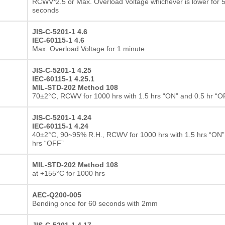
RCWV*2.5 or Max. Overload Voltage whichever is lower for 
seconds
JIS-C-5201-1 4.6
IEC-60115-1 4.6
Max. Overload Voltage for 1 minute
JIS-C-5201-1 4.25
IEC-60115-1 4.25.1
MIL-STD-202 Method 108
70±2°C, RCWV for 1000 hrs with 1.5 hrs “ON” and 0.5 hr “O
JIS-C-5201-1 4.24
IEC-60115-1 4.24
40±2°C, 90~95% R.H., RCWV for 1000 hrs with 1.5 hrs “ON”
hrs “OFF”
MIL-STD-202 Method 108
at +155°C for 1000 hrs
AEC-Q200-005
Bending once for 60 seconds with 2mm
JIS-C-5201-1 4.17