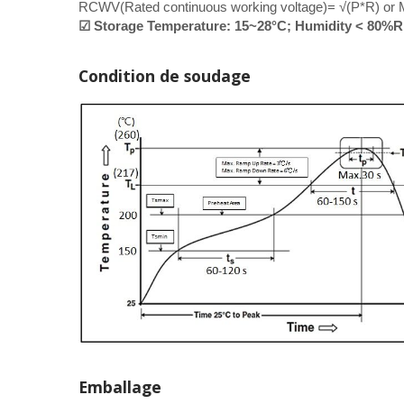
RCWV(Rated continuous working voltage)= √(P*R) or M
☑ Storage Temperature: 15~28°C; Humidity < 80%
Condition de soudage
Emballage