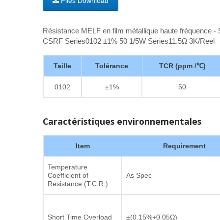
Files Download
Résistance MELF en film métallique haute fréquence -
CSRF Series0102 ±1% 50 1/5W Series11.5Ω 3K/Reel
Taille
Tolérance
TCR (ppm /℃)
0102
±1%
50
Caractéristiques environnementales
Item
Requirement
Temperature
Coefficient of
As Spec
Resistance (T.C.R.)
Short Time Overload
±(0.15%+0.05Ω)