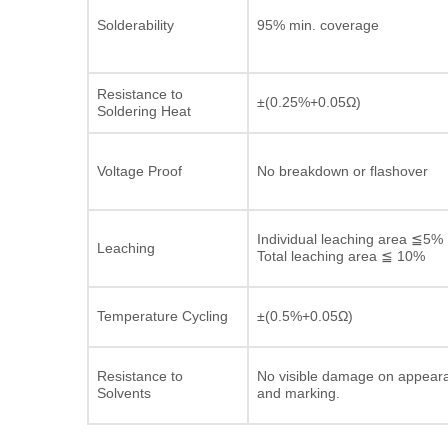
Solderability
95% min. coverage
Resistance to
±(0.25%+0.05Ω)
Soldering Heat
Voltage Proof
No breakdown or flashover
Individual leaching area ≦5%
Leaching
Total leaching area ≦ 10%
Temperature Cycling
±(0.5%+0.05Ω)
Resistance to
No visible damage on appear
Solvents
and marking.