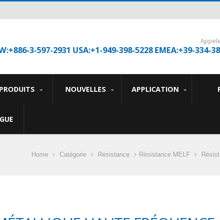
Appel
W:+886-3-597-2931 USA:+1-949-398-5228 EMEA:+39-334-3
PRODUITS
NOUVELLES
APPLICATION
GUE
Home
Catégorie
Résistance
Résistance MELF
Résist