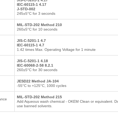
IEC-60115-1 4.17
Résistance à film épais
J-STD-002
245±5°C for 3 seconds
MIL-STD-202 Method 210
260±5°C for 10 seconds
JIS-C-5201-1 4.7
IEC-60115-1 4.7
1.42 times Max. Operating Voltage for 1 minute
JIS-C-5201-1 4.18
IEC-60068-2-58 8.2.1
260±5°C for 30 seconds
JESD22 Method JA-104
-55°C to +125°C, 1000 cycles
MIL-STD-202 Method 215
ance
Add Aqueous wash chemical - OKEM Clean or equivalent. D
use banned solvents.