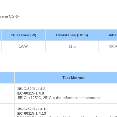
 Série CSRF
Puissance (W)
Résistance (Ohm)
Embal
1/5W
11.5
3K/R
Test Method
JIS-C-5201-1 4.8
IEC-60115-1 4.8
-55°C~+125°C, 25°C is the reference temperature
JIS-C-5201-1 4.13
IEC-60115-1 4.13