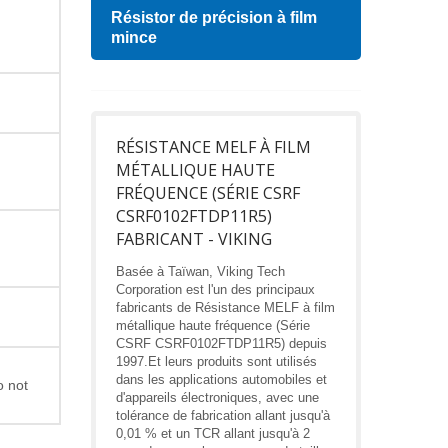
Résistor de précision à film
Indu
mince
RÉSISTANCE MELF À FILM
MÉTALLIQUE HAUTE
FRÉQUENCE (SÉRIE CSRF
CSRF0102FTDP11R5)
FABRICANT - VIKING
Basée à Taïwan, Viking Tech
Corporation est l'un des principaux
fabricants de Résistance MELF à film
métallique haute fréquence (Série
CSRF CSRF0102FTDP11R5) depuis
1997.Et leurs produits sont utilisés
dans les applications automobiles et
o not
d'appareils électroniques, avec une
tolérance de fabrication allant jusqu'à
0,01 % et un TCR allant jusqu'à 2