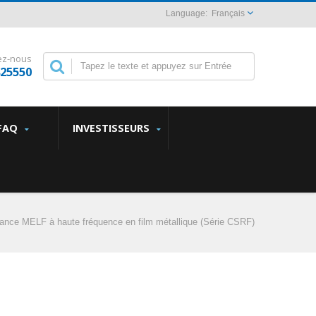
Français
ez-nous
825550
FAQ
INVESTISSEURS
ance MELF à haute fréquence en film métallique (Série CSRF)