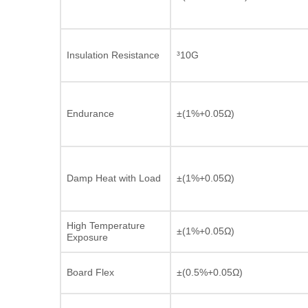
Insulation Resistance
³10G
Endurance
±(1%+0.05Ω)
Damp Heat with Load
±(1%+0.05Ω)
High Temperature
±(1%+0.05Ω)
Exposure
Board Flex
±(0.5%+0.05Ω)