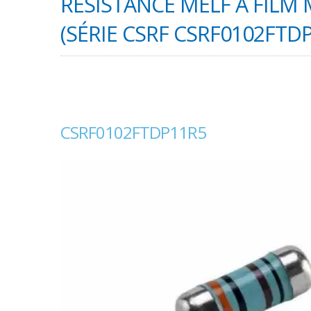
RÉSISTANCE MELF À FILM
(SÉRIE CSRF CSRF0102FTD
CSRF0102FTDP11R5