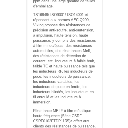
ppm dans une large gamme de tailles
d'emballage.
TS16949/ ISO9001/ ISO14001 et
répondant aux normes AEC-Q200,
Viking propose des résistances de
précision anti-soufre, anti-surtension,
à impulsion, haute tension, haute
puissance, y compris des résistances
à film mince/épais, des résistances
automobiles, des résistances Melf,
des résistances de détection de
courant, etc. Inducteurs à faible bruit,
faible TC et haute puissance tels que
les inducteurs RF, les inducteurs de
puce, les inducteurs de puissance,
les inducteurs variables, les
inducteurs de puce en ferrite, les
inducteurs blindés, les inducteurs en
fil enroulé et les inducteurs à
immersion.
Résistance MELF à film métallique
haute fréquence (Série CSRF
CSRF0102FTDP11R5)a offert aux
clients des résistances de puissance,