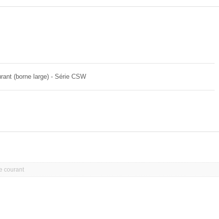
Résistance à film épais
rant (borne large) - Série CSW
e courant