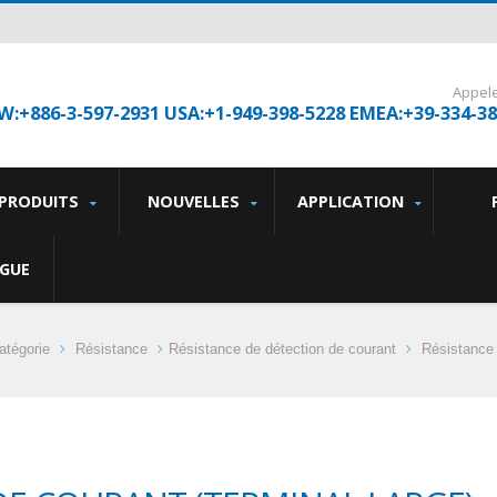
Appel
W:+886-3-597-2931 USA:+1-949-398-5228 EMEA:+39-334-3
PRODUITS
NOUVELLES
APPLICATION
GUE
atégorie
Résistance
Résistance de détection de courant
Résistance 