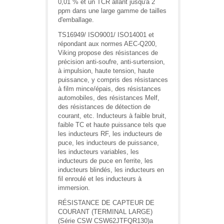
0,01 % et un TCR allant jusqu'à 2
ppm dans une large gamme de tailles
d'emballage.
TS16949/ ISO9001/ ISO14001 et
répondant aux normes AEC-Q200,
Viking propose des résistances de
précision anti-soufre, anti-surtension,
à impulsion, haute tension, haute
puissance, y compris des résistances
à film mince/épais, des résistances
automobiles, des résistances Melf,
des résistances de détection de
courant, etc. Inducteurs à faible bruit,
faible TC et haute puissance tels que
les inducteurs RF, les inducteurs de
puce, les inducteurs de puissance,
les inducteurs variables, les
inducteurs de puce en ferrite, les
inducteurs blindés, les inducteurs en
fil enroulé et les inducteurs à
immersion.
RÉSISTANCE DE CAPTEUR DE
COURANT (TERMINAL LARGE)
(Série CSW CSW62JTFQR130)a