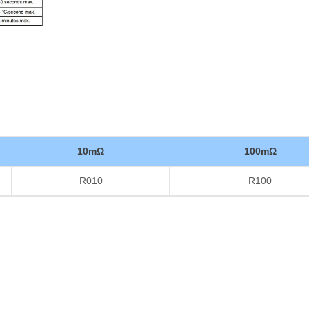
10mΩ
100mΩ
R010
R100