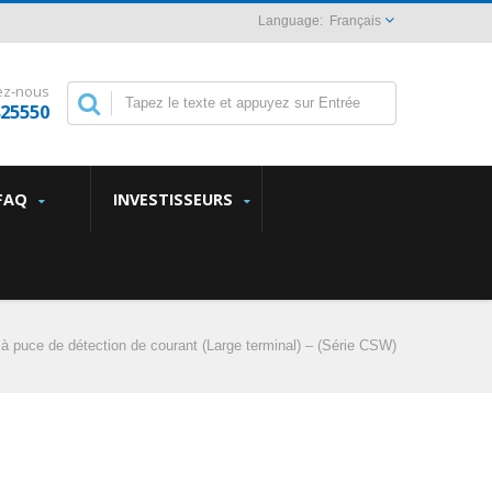
Français
ez-nous
825550
FAQ
INVESTISSEURS
à puce de détection de courant (Large terminal) – (Série CSW)