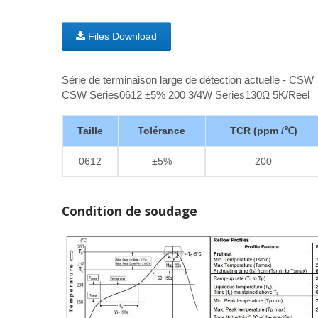
Files Download
Série de terminaison large de détection actuelle - CSW
CSW Series0612 ±5% 200 3/4W Series130Ω 5K/Reel
Taille
Tolérance
TCR (ppm /℃)
0612
±5%
200
Condition de soudage