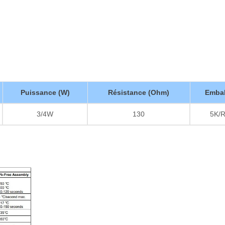
Puissance (W)
Résistance (Ohm)
Embal
3/4W
130
5K/R