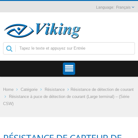
Français
Home
Catégorie
Résistance
Résistance de détection de courant
Résistance à puce de détection de courant (Large terminal) – (Série
CSW)