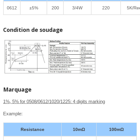
0612
±5%
200
3/4W
220
5K/Re
Condition de soudage
Marquage
1%, 5% for 0508/0612/1020/1225: 4 digits marking
Example:
Resistance
10mΩ
100mΩ