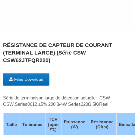
RÉSISTANCE DE CAPTEUR DE COURANT
(TERMINAL LARGE) (Série CSW
CSW62JTFQR220)
Files Download
Série de terminaison large de détection actuelle - CSW
CSW Series0612 ±5% 200 3/4W Series220Ω 5K/Reel
TCR
Puissance
Résistance
Taille
Tolérance
(ppm
Emball
(W)
(Ohm)
/℃)