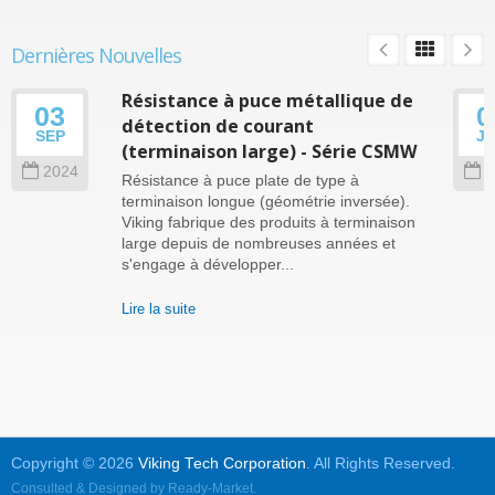
Dernières Nouvelles
Résistance à puce métallique de
03
0
détection de courant
SEP
J
(terminaison large) - Série CSMW
2024
2
Résistance à puce plate de type à
terminaison longue (géométrie inversée).
Viking fabrique des produits à terminaison
large depuis de nombreuses années et
s'engage à développer...
Lire la suite
Copyright © 2026
Viking Tech Corporation
. All Rights Reserved.
Consulted & Designed by
Ready-Market
.