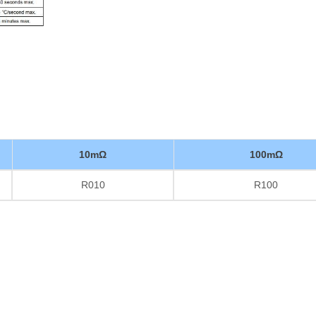
10mΩ
100mΩ
R010
R100