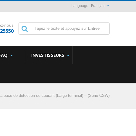
Français
ez-nous
825550
FAQ
INVESTISSEURS
à puce de détection de courant (Large terminal) – (Série CSW)