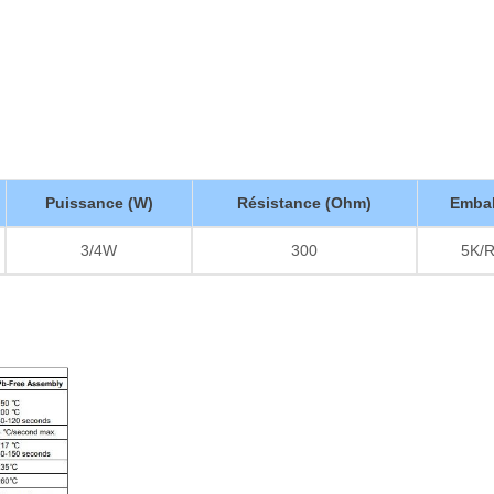
Puissance (W)
Résistance (Ohm)
Embal
3/4W
300
5K/R