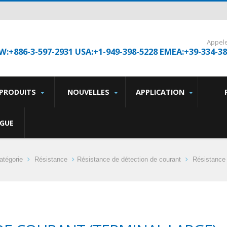
Appel
W:+886-3-597-2931 USA:+1-949-398-5228 EMEA:+39-334-3
PRODUITS
NOUVELLES
APPLICATION
GUE
atégorie
Résistance
Résistance de détection de courant
Résistance 