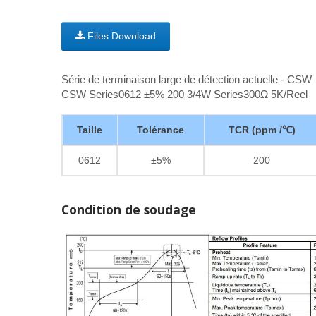
Files Download
Série de terminaison large de détection actuelle - CSW
CSW Series0612 ±5% 200 3/4W Series300Ω 5K/Reel
Taille
Tolérance
TCR (ppm /℃)
0612
±5%
200
Condition de soudage