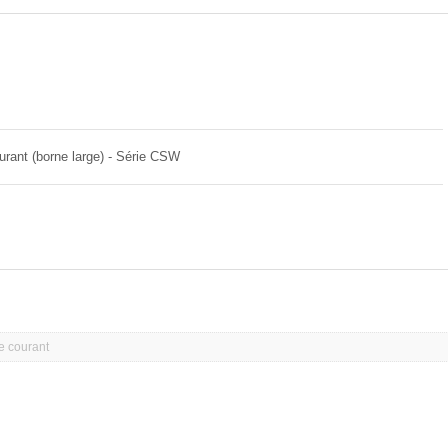
Résistance à film épais
urant (borne large) - Série CSW
e courant