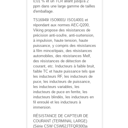
0,01 % et un TCR allant jusqu'à 2
ppm dans une large gamme de tailles
d'emballage.
TS16949/ ISO9001/ ISO14001 et
répondant aux normes AEC-Q200,
Viking propose des résistances de
précision anti-soufre, anti-surtension,
à impulsion, haute tension, haute
puissance, y compris des résistances
à film mince/épais, des résistances
automobiles, des résistances Melf,
des résistances de détection de
courant, etc. Inducteurs à faible bruit,
faible TC et haute puissance tels que
les inducteurs RF, les inducteurs de
puce, les inducteurs de puissance,
les inducteurs variables, les
inducteurs de puce en ferrite, les
inducteurs blindés, les inducteurs en
fil enroulé et les inducteurs à
immersion.
RÉSISTANCE DE CAPTEUR DE
COURANT (TERMINAL LARGE)
(Série CSW CSW62JTFQR300)a