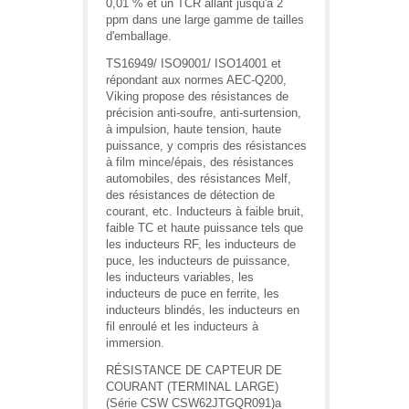
0,01 % et un TCR allant jusqu'à 2
ppm dans une large gamme de tailles
d'emballage.
TS16949/ ISO9001/ ISO14001 et
répondant aux normes AEC-Q200,
Viking propose des résistances de
précision anti-soufre, anti-surtension,
à impulsion, haute tension, haute
puissance, y compris des résistances
à film mince/épais, des résistances
automobiles, des résistances Melf,
des résistances de détection de
courant, etc. Inducteurs à faible bruit,
faible TC et haute puissance tels que
les inducteurs RF, les inducteurs de
puce, les inducteurs de puissance,
les inducteurs variables, les
inducteurs de puce en ferrite, les
inducteurs blindés, les inducteurs en
fil enroulé et les inducteurs à
immersion.
RÉSISTANCE DE CAPTEUR DE
COURANT (TERMINAL LARGE)
(Série CSW CSW62JTGQR091)a