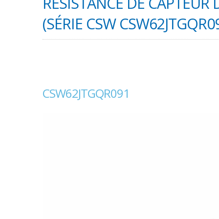
RÉSISTANCE DE CAPTEUR 
(SÉRIE CSW CSW62JTGQR09
CSW62JTGQR091