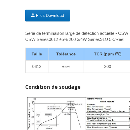
Files Download
Série de terminaison large de détection actuelle - CSW
CSW Series0612 ±5% 200 3/4W Series91Ω 5K/Reel
Taille
Tolérance
TCR (ppm /℃)
0612
±5%
200
Condition de soudage