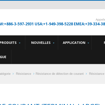
Appel
W:+886-3-597-2931 USA:+1-949-398-5228 EMEA:+39-334-3
PRODUITS
NOUVELLES
APPLICATION
GUE
atégorie
Résistance
Résistance de détection de courant
Résistance 