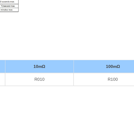
10mΩ
100mΩ
R010
R100