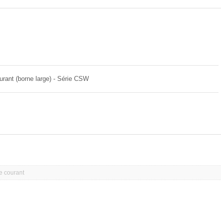
Résistance à film épais
urant (borne large) - Série CSW
e courant