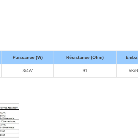
Puissance (W)
Résistance (Ohm)
Embal
3/4W
91
5K/R