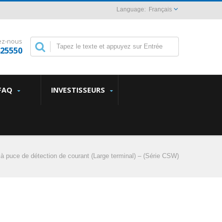
Français
ez-nous
825550
FAQ
INVESTISSEURS
à puce de détection de courant (Large terminal) – (Série CSW)