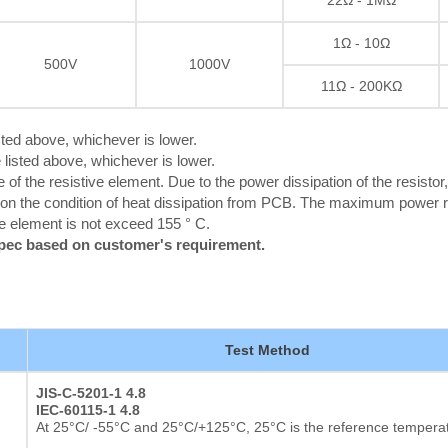
Résistance à film épais
1Ω - 10Ω
500V
1000V
11Ω - 200KΩ
ted above, whichever is lower.
listed above, whichever is lower.
the resistive element. Due to the power dissipation of the resistor,
g on the condition of heat dissipation from PCB. The maximum power r
ive element is not exceed 155 ° C.
spec based on customer's requirement.
Test Method
JIS-C-5201-1 4.8
IEC-60115-1 4.8
At 25°C/ -55°C and 25°C/+125°C, 25°C is the reference tempera