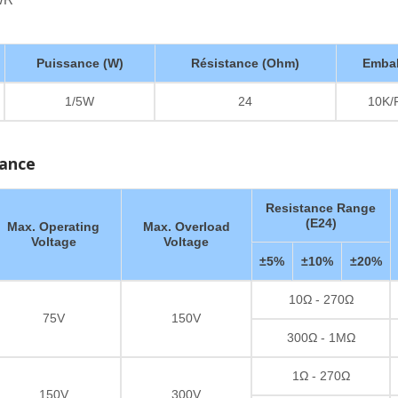
Puissance (W)
Résistance (Ohm)
Embal
1/5W
24
10K/
sance
Resistance Range
(E24)
Max. Operating
Max. Overload
Voltage
Voltage
±5%
±10%
±20%
10Ω - 270Ω
75V
150V
300Ω - 1MΩ
1Ω - 270Ω
150V
300V