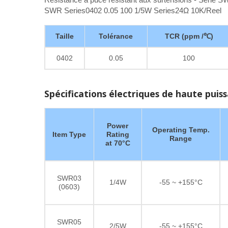
SWR Series0402 0.05 100 1/5W Series24Ω 10K/Reel
Taille
Tolérance
TCR (ppm /℃)
0402
0.05
100
Spécifications électriques de haute puis
Power
Operating Temp.
Item Type
Rating
Range
at 70°C
SWR03
1/4W
-55 ~ +155°C
(0603)
SWR05
2/5W
-55 ~ +155°C