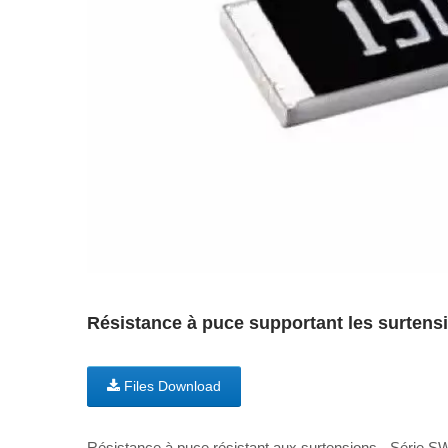
Résistance à puce supportant les surte
Files Download
Résistance à puce résistant aux surtensions - Série 