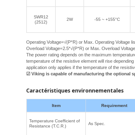
SWR12
2W
-55 ~ +155°C
(2512)
Operating Voltage=√(P*R) or Max. Operating Voltage lis
Overload Voltage=2.5*√(P*R) or Max. Overload Voltage 
The power rating depends on the maximum temperature of 
temperature of the resistive element will rise dependin
application only applies if the temperature of the resist
☑ Viking is capable of manufacturing the optional 
Caractéristiques environnementales
Item
Requirement
Temperature Coefficient of
As Spec.
Resistance (T.C.R.)