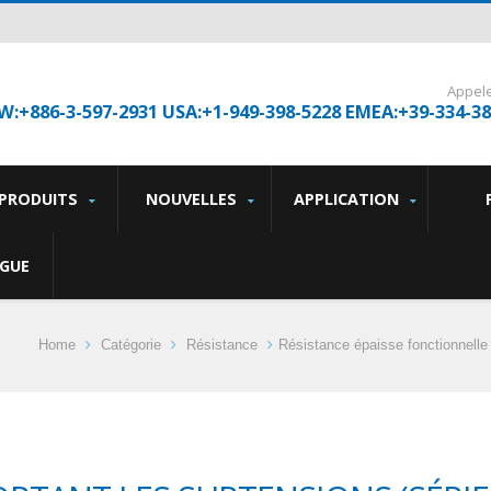
Appel
W:+886-3-597-2931 USA:+1-949-398-5228 EMEA:+39-334-3
PRODUITS
NOUVELLES
APPLICATION
GUE
Home
Catégorie
Résistance
Résistance épaisse fonctionnelle