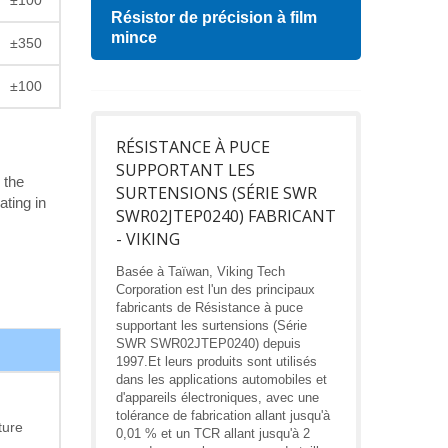
Résistor de précision à film
Indu
mince
±350
±100
RÉSISTANCE À PUCE
SUPPORTANT LES
 the
SURTENSIONS (SÉRIE SWR
ating in
SWR02JTEP0240) FABRICANT
- VIKING
Basée à Taïwan, Viking Tech
Corporation est l'un des principaux
fabricants de Résistance à puce
supportant les surtensions (Série
SWR SWR02JTEP0240) depuis
1997.Et leurs produits sont utilisés
dans les applications automobiles et
d'appareils électroniques, avec une
tolérance de fabrication allant jusqu'à
ture
0,01 % et un TCR allant jusqu'à 2