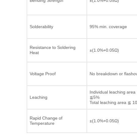
Bending Strength
±(1.0%+0.05Ω)
Solderability
95% min. coverage
Resistance to Soldering
±(1.0%+0.05Ω)
Heat
Voltage Proof
No breakdown or flasho
Individual leaching area
Leaching
≦5%
Total leaching area ≦ 1
Rapid Change of
±(1.0%+0.05Ω)
Temperature