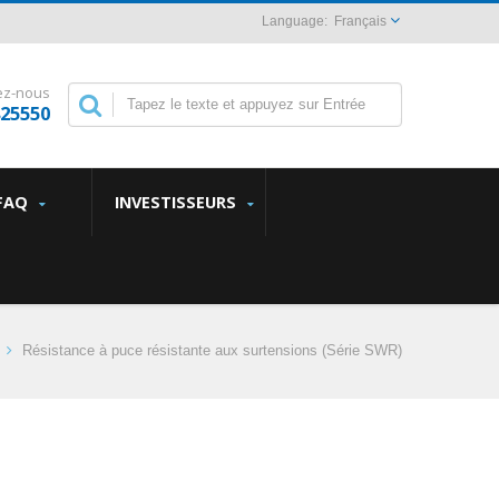
Français
ez-nous
825550
FAQ
INVESTISSEURS
Résistance à puce résistante aux surtensions (Série SWR)