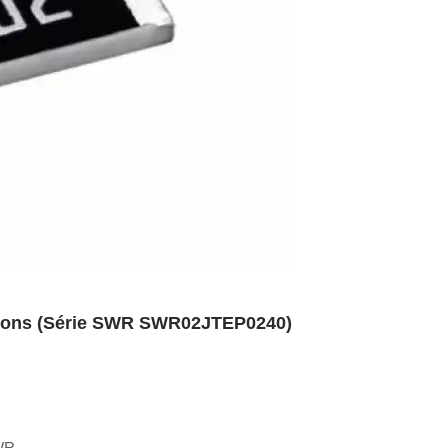
nsions (Série SWR SWR02JTEP0240)
SWR