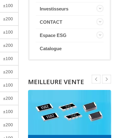
±100
Investisseurs
±200
CONTACT
±100
Espace ESG
±200
Catalogue
±100
±200
MEILLEURE VENTE
±100
±200
±100
±200
±100