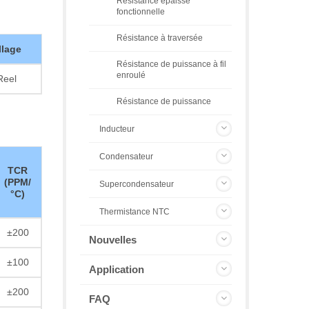
Résistance épaisse
fonctionnelle
Résistance à traversée
lage
Résistance de puissance à fil
enroulé
Reel
Résistance de puissance
Inducteur
Condensateur
TCR
(PPM/
Supercondensateur
°C)
Thermistance NTC
±200
Nouvelles
±100
Application
±200
FAQ