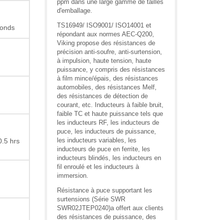
ppm dans une large gamme de tailles
d'emballage.
TS16949/ ISO9001/ ISO14001 et
conds
répondant aux normes AEC-Q200,
Viking propose des résistances de
précision anti-soufre, anti-surtension,
à impulsion, haute tension, haute
puissance, y compris des résistances
à film mince/épais, des résistances
automobiles, des résistances Melf,
des résistances de détection de
courant, etc. Inducteurs à faible bruit,
faible TC et haute puissance tels que
les inducteurs RF, les inducteurs de
puce, les inducteurs de puissance,
les inducteurs variables, les
.5 hrs
inducteurs de puce en ferrite, les
inducteurs blindés, les inducteurs en
fil enroulé et les inducteurs à
immersion.
Résistance à puce supportant les
surtensions (Série SWR
SWR02JTEP0240)a offert aux clients
des résistances de puissance, des