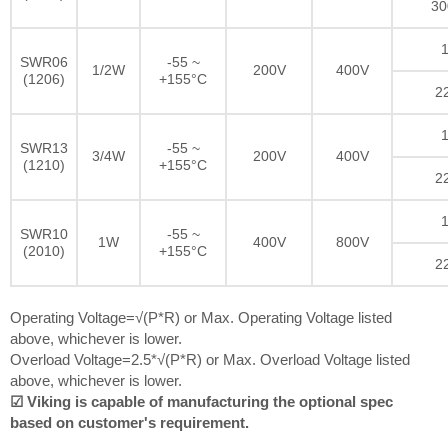
30
1
SWR06
-55 ~
1/2W
200V
400V
(1206)
+155°C
2
1
SWR13
-55 ~
3/4W
200V
400V
(1210)
+155°C
2
1
SWR10
-55 ~
1W
400V
800V
(2010)
+155°C
2
Operating Voltage=√(P*R) or Max. Operating Voltage listed
above, whichever is lower.
Overload Voltage=2.5*√(P*R) or Max. Overload Voltage listed
above, whichever is lower.
☑ Viking is capable of manufacturing the optional spec
based on customer's requirement.