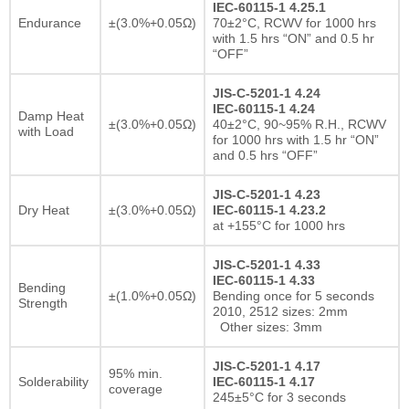
IEC-60115-1 4.25.1
Endurance
±(3.0%+0.05Ω)
70±2°C, RCWV for 1000 hrs
with 1.5 hrs “ON” and 0.5 hr
“OFF”
JIS-C-5201-1 4.24
IEC-60115-1 4.24
Damp Heat
±(3.0%+0.05Ω)
40±2°C, 90~95% R.H., RCWV
with Load
for 1000 hrs with 1.5 hr “ON”
and 0.5 hrs “OFF”
JIS-C-5201-1 4.23
Dry Heat
±(3.0%+0.05Ω)
IEC-60115-1 4.23.2
at +155°C for 1000 hrs
JIS-C-5201-1 4.33
IEC-60115-1 4.33
Bending
±(1.0%+0.05Ω)
Bending once for 5 seconds
Strength
2010, 2512 sizes: 2mm
Other sizes: 3mm
JIS-C-5201-1 4.17
95% min.
Solderability
IEC-60115-1 4.17
coverage
245±5°C for 3 seconds