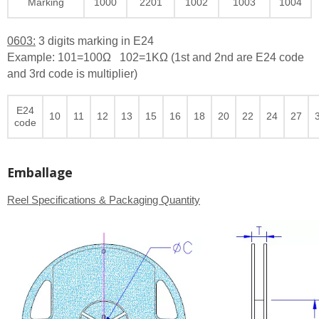
Marking
1000
2201
1002
1003
1004
0603:
3 digits marking in E24
Example: 101=100Ω 102=1KΩ (1st and 2nd are E24 code
and 3rd code is multiplier)
E24
10
11
12
13
15
16
18
20
22
24
27
code
Emballage
Reel Specifications & Packaging Quantity