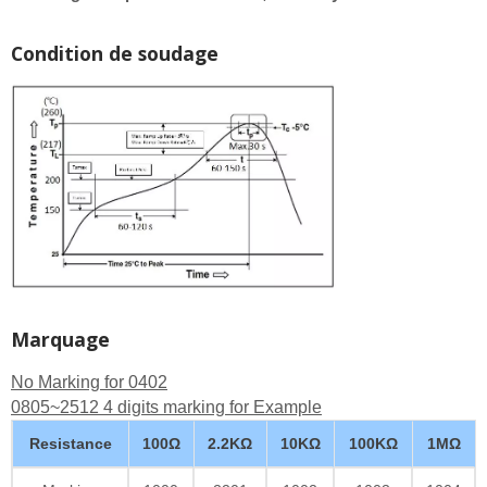
Condition de soudage
Marquage
No Marking for 0402
0805~2512 4 digits marking for Example
Resistance
100Ω
2.2KΩ
10KΩ
100KΩ
1MΩ