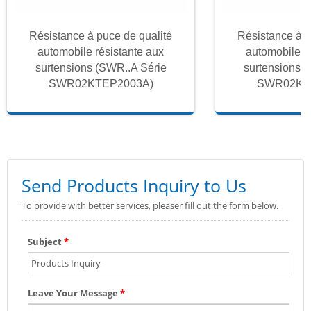
Résistance à puce de qualité
Résistance à p
automobile résistante aux
automobile r
surtensions (SWR..A Série
surtensions 
SWR02KTEP2003A)
SWR02KT