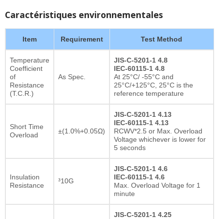
Caractéristiques environnementales
Item
Requirement
Test Method
Temperature
JIS-C-5201-1 4.8
Coefficient
IEC-60115-1 4.8
of
As Spec.
At 25°C/ -55°C and
Resistance
25°C/+125°C, 25°C is the
(T.C.R.)
reference temperature
JIS-C-5201-1 4.13
IEC-60115-1 4.13
Short Time
±(1.0%+0.05Ω)
RCWV*2.5 or Max. Overload
Overload
Voltage whichever is lower for
5 seconds
JIS-C-5201-1 4.6
Insulation
IEC-60115-1 4.6
³10G
Resistance
Max. Overload Voltage for 1
minute
JIS-C-5201-1 4.25