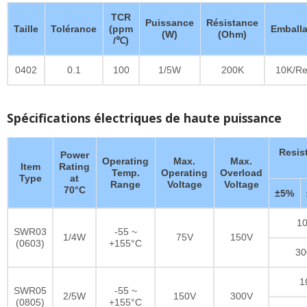
TCR
Puissance
Résistance
Taille
Tolérance
(ppm
Emball
(W)
(Ohm)
/℃)
0402
0.1
100
1/5W
200K
10K/Re
Spécifications électriques de haute puissance
Resis
Power
Operating
Max.
Max.
Item
Rating
Temp.
Operating
Overload
Type
at
Range
Voltage
Voltage
70°C
±5%
10
SWR03
-55 ~
1/4W
75V
150V
(0603)
+155°C
30
1
SWR05
-55 ~
2/5W
150V
300V
(0805)
+155°C