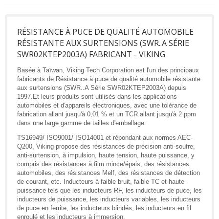
RÉSISTANCE À PUCE DE QUALITÉ AUTOMOBILE
RÉSISTANTE AUX SURTENSIONS (SWR..A SÉRIE
SWR02KTEP2003A) FABRICANT - VIKING
Basée à Taïwan, Viking Tech Corporation est l'un des principaux
fabricants de Résistance à puce de qualité automobile résistante
aux surtensions (SWR..A Série SWR02KTEP2003A) depuis
1997.Et leurs produits sont utilisés dans les applications
automobiles et d'appareils électroniques, avec une tolérance de
fabrication allant jusqu'à 0,01 % et un TCR allant jusqu'à 2 ppm
dans une large gamme de tailles d'emballage.
TS16949/ ISO9001/ ISO14001 et répondant aux normes AEC-
Q200, Viking propose des résistances de précision anti-soufre,
anti-surtension, à impulsion, haute tension, haute puissance, y
compris des résistances à film mince/épais, des résistances
automobiles, des résistances Melf, des résistances de détection
de courant, etc. Inducteurs à faible bruit, faible TC et haute
puissance tels que les inducteurs RF, les inducteurs de puce, les
inducteurs de puissance, les inducteurs variables, les inducteurs
de puce en ferrite, les inducteurs blindés, les inducteurs en fil
enroulé et les inducteurs à immersion.