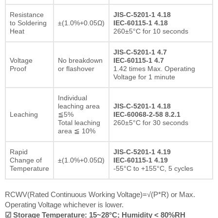
Resistance
JIS-C-5201-1 4.18
to Soldering
±(1.0%+0.05Ω)
IEC-60115-1 4.18
Heat
260±5°C for 10 seconds
JIS-C-5201-1 4.7
Voltage
No breakdown
IEC-60115-1 4.7
Proof
or flashover
1.42 times Max. Operating
Voltage for 1 minute
Individual
leaching area
JIS-C-5201-1 4.18
Leaching
≦5%
IEC-60068-2-58 8.2.1
Total leaching
260±5°C for 30 seconds
area ≦ 10%
Rapid
JIS-C-5201-1 4.19
Change of
±(1.0%+0.05Ω)
IEC-60115-1 4.19
Temperature
-55°C to +155°C, 5 cycles
RCWV(Rated Continuous Working Voltage)=√(P*R) or Max.
Operating Voltage whichever is lower.
☑ Storage Temperature: 15~28°C; Humidity < 80%RH