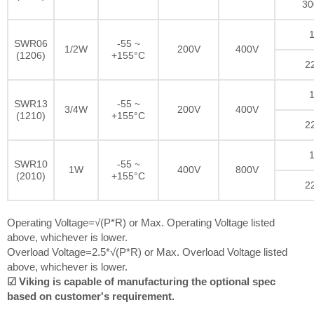
30
1
SWR06
-55 ~
1/2W
200V
400V
(1206)
+155°C
2
1
SWR13
-55 ~
3/4W
200V
400V
(1210)
+155°C
2
1
SWR10
-55 ~
1W
400V
800V
(2010)
+155°C
2
Operating Voltage=√(P*R) or Max. Operating Voltage listed
above, whichever is lower.
Overload Voltage=2.5*√(P*R) or Max. Overload Voltage listed
above, whichever is lower.
☑ Viking is capable of manufacturing the optional spec
based on customer's requirement.