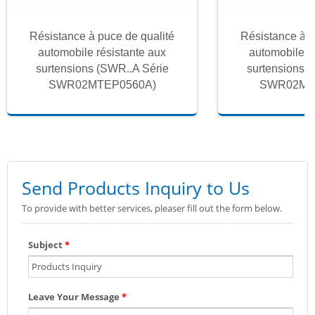
Résistance à puce de qualité
Résistance à p
automobile résistante aux
automobile r
surtensions (SWR..A Série
surtensions 
SWR02MTEP0560A)
SWR02MT