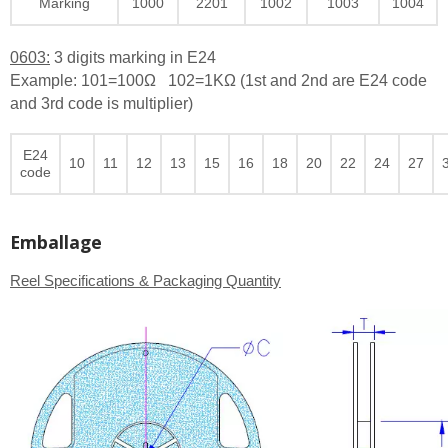
Marking
1000
2201
1002
1003
1004
0603:
3 digits marking in E24
Example: 101=100Ω 102=1KΩ (1st and 2nd are E24 code
and 3rd code is multiplier)
E24
10
11
12
13
15
16
18
20
22
24
27
code
Emballage
Reel Specifications & Packaging Quantity