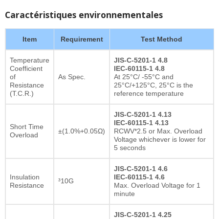
Caractéristiques environnementales
Item
Requirement
Test Method
Temperature
JIS-C-5201-1 4.8
Coefficient
IEC-60115-1 4.8
of
As Spec.
At 25°C/ -55°C and
Resistance
25°C/+125°C, 25°C is the
(T.C.R.)
reference temperature
JIS-C-5201-1 4.13
IEC-60115-1 4.13
Short Time
±(1.0%+0.05Ω)
RCWV*2.5 or Max. Overload
Overload
Voltage whichever is lower for
5 seconds
JIS-C-5201-1 4.6
Insulation
IEC-60115-1 4.6
³10G
Resistance
Max. Overload Voltage for 1
minute
JIS-C-5201-1 4.25