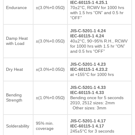
IEC-60115-1 4.25.1
Endurance
±(3.0%+0.05Ω)
70±2°C, RCWV for 1000 hrs
with 1.5 hrs “ON” and 0.5 hr
“OFF”
JIS-C-5201-1 4.24
IEC-60115-1 4.24
Damp Heat
±(3.0%+0.05Ω)
40±2°C, 90~95% R.H., RCWV
with Load
for 1000 hrs with 1.5 hr “ON”
and 0.5 hrs “OFF”
JIS-C-5201-1 4.23
Dry Heat
±(3.0%+0.05Ω)
IEC-60115-1 4.23.2
at +155°C for 1000 hrs
JIS-C-5201-1 4.33
IEC-60115-1 4.33
Bending
±(1.0%+0.05Ω)
Bending once for 5 seconds
Strength
2010, 2512 sizes: 2mm
Other sizes: 3mm
JIS-C-5201-1 4.17
95% min.
Solderability
IEC-60115-1 4.17
coverage
245±5°C for 3 seconds