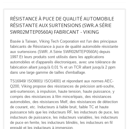
RÉSISTANCE À PUCE DE QUALITÉ AUTOMOBILE
RÉSISTANTE AUX SURTENSIONS (SWR..A SÉRIE
SWR02MTEP0560A) FABRICANT - VIKING
Basée à Taïwan, Viking Tech Corporation est l'un des principaux
fabricants de Résistance à puce de qualité automobile résistante
aux surtensions (SWR..A Série SWR02MTEP0560A) depuis
1997.Et leurs produits sont utilisés dans les applications
automobiles et d'appareils électroniques, avec une tolérance de
fabrication allant jusqu'à 0,01 % et un TCR allant jusqu'à 2 ppm
dans une large gamme de tailles d'emballage.
TS16949/ ISO9001/ ISO14001 et répondant aux normes AEC-
Q200, Viking propose des résistances de précision anti-soufre,
anti-surtension, à impulsion, haute tension, haute puissance, y
compris des résistances à film mince/épais, des résistances
automobiles, des résistances Melf, des résistances de détection
de courant, etc. Inducteurs à faible bruit, faible TC et haute
puissance tels que les inducteurs RF, les inducteurs de puce, les
inducteurs de puissance, les inducteurs variables, les inducteurs
de puce en ferrite, les inducteurs blindés, les inducteurs en fil
enroulé et les inducteurs à immersion.