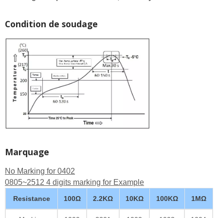
Condition de soudage
Marquage
No Marking for 0402
0805~2512 4 digits marking for Example
Resistance
100Ω
2.2KΩ
10KΩ
100KΩ
1MΩ