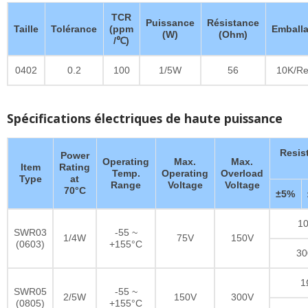
TCR
Puissance
Résistance
Taille
Tolérance
(ppm
Emball
(W)
(Ohm)
/℃)
0402
0.2
100
1/5W
56
10K/Re
Spécifications électriques de haute puissance
Resis
Power
Operating
Max.
Max.
Item
Rating
Temp.
Operating
Overload
Type
at
Range
Voltage
Voltage
70°C
±5%
10
SWR03
-55 ~
1/4W
75V
150V
(0603)
+155°C
30
1
SWR05
-55 ~
2/5W
150V
300V
(0805)
+155°C