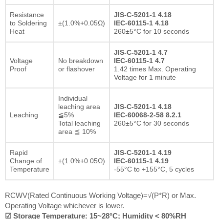
Resistance
JIS-C-5201-1 4.18
to Soldering
±(1.0%+0.05Ω)
IEC-60115-1 4.18
Heat
260±5°C for 10 seconds
JIS-C-5201-1 4.7
Voltage
No breakdown
IEC-60115-1 4.7
Proof
or flashover
1.42 times Max. Operating
Voltage for 1 minute
Individual
leaching area
JIS-C-5201-1 4.18
Leaching
≦5%
IEC-60068-2-58 8.2.1
Total leaching
260±5°C for 30 seconds
area ≦ 10%
Rapid
JIS-C-5201-1 4.19
Change of
±(1.0%+0.05Ω)
IEC-60115-1 4.19
Temperature
-55°C to +155°C, 5 cycles
RCWV(Rated Continuous Working Voltage)=√(P*R) or Max.
Operating Voltage whichever is lower.
☑ Storage Temperature: 15~28°C; Humidity < 80%RH