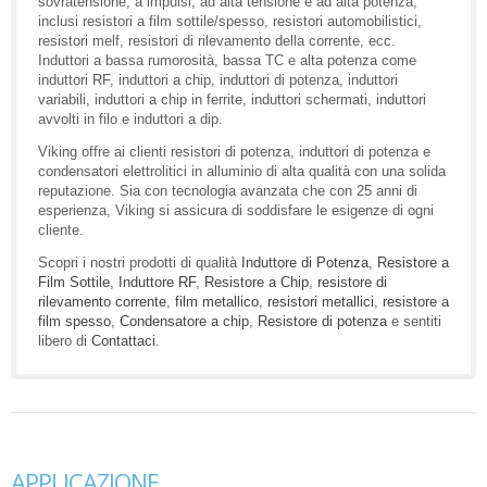
sovratensione, a impulsi, ad alta tensione e ad alta potenza,
inclusi resistori a film sottile/spesso, resistori automobilistici,
resistori melf, resistori di rilevamento della corrente, ecc.
Induttori a bassa rumorosità, bassa TC e alta potenza come
induttori RF, induttori a chip, induttori di potenza, induttori
variabili, induttori a chip in ferrite, induttori schermati, induttori
avvolti in filo e induttori a dip.
Viking offre ai clienti resistori di potenza, induttori di potenza e
condensatori elettrolitici in alluminio di alta qualità con una solida
reputazione. Sia con tecnologia avanzata che con 25 anni di
esperienza, Viking si assicura di soddisfare le esigenze di ogni
cliente.
Scopri i nostri prodotti di qualità
Induttore di Potenza
,
Resistore a
Film Sottile
,
Induttore RF
,
Resistore a Chip
,
resistore di
rilevamento corrente
,
film metallico
,
resistori metallici
,
resistore a
film spesso
,
Condensatore a chip
,
Resistore di potenza
e sentiti
libero di
Contattaci
.
APPLICAZIONE