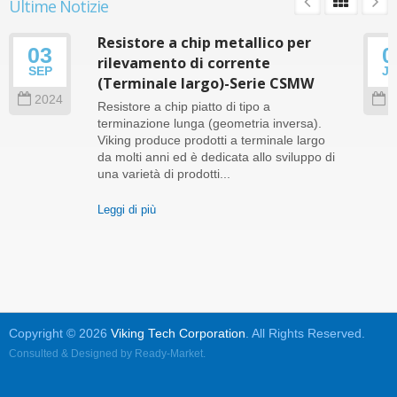
Ultime Notizie
Resistore a chip metallico per
03
0
rilevamento di corrente
SEP
J
(Terminale largo)-Serie CSMW
2024
2
Resistore a chip piatto di tipo a
terminazione lunga (geometria inversa).
Viking produce prodotti a terminale largo
da molti anni ed è dedicata allo sviluppo di
una varietà di prodotti...
Leggi di più
Copyright © 2026
Viking Tech Corporation
. All Rights Reserved.
Consulted & Designed by
Ready-Market
.