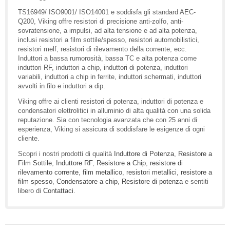
TS16949/ ISO9001/ ISO14001 e soddisfa gli standard AEC-
Q200, Viking offre resistori di precisione anti-zolfo, anti-
sovratensione, a impulsi, ad alta tensione e ad alta potenza,
inclusi resistori a film sottile/spesso, resistori automobilistici,
resistori melf, resistori di rilevamento della corrente, ecc.
Induttori a bassa rumorosità, bassa TC e alta potenza come
induttori RF, induttori a chip, induttori di potenza, induttori
variabili, induttori a chip in ferrite, induttori schermati, induttori
avvolti in filo e induttori a dip.
Viking offre ai clienti resistori di potenza, induttori di potenza e
condensatori elettrolitici in alluminio di alta qualità con una solida
reputazione. Sia con tecnologia avanzata che con 25 anni di
esperienza, Viking si assicura di soddisfare le esigenze di ogni
cliente.
Scopri i nostri prodotti di qualità
Induttore di Potenza
,
Resistore a
Film Sottile
,
Induttore RF
,
Resistore a Chip
,
resistore di
rilevamento corrente
,
film metallico
,
resistori metallici
,
resistore a
film spesso
,
Condensatore a chip
,
Resistore di potenza
e sentiti
libero di
Contattaci
.