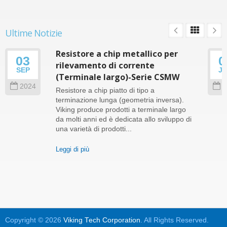
Ultime Notizie
Resistore a chip metallico per
03
0
rilevamento di corrente
SEP
J
(Terminale largo)-Serie CSMW
2024
2
Resistore a chip piatto di tipo a
terminazione lunga (geometria inversa).
Viking produce prodotti a terminale largo
da molti anni ed è dedicata allo sviluppo di
una varietà di prodotti...
Leggi di più
Copyright © 2026
Viking Tech Corporation
. All Rights Reserved.