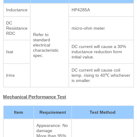
Inductance
HP4285A
DC
Resistance
micro-ohm meter.
RDC
Refer to
standard
electrical
DC current will cause a 30%
characteristic
Isat
inductance reduction form
spec.
initial value.
DC current will cause coil
Irms
temp. rising to 40℃ whichever
is smaller.
Mechanical Performance Test
Item
Requirement
Test Method
Appearance: No
damage
More than 95%