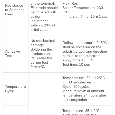
of the terminal.
Flux: Rosin
Resistance
Electrode should
Solder Temperature: 260 ±
to Soldering
be covered with
5°C
Heat
solder.
Immersion Time: 10 ± 1 sec.
Inductance:
within ± 20% of
initial value
No mechanical
Reflow temperature: 245°C it
damage
shall be soldered on the
Soldering the
Adhesive
substrate applying direction
products on
Test
parallel to the substrate
PCB after the
Apply force(F): 5 N
pulling test
Test time: 10 sec
force>5N
Temperature: -50 ~ 125°C
for 30 minutes each
Temperature
Cycle: 500cycles
Cycle
Measurement: at ambient
temperature 24 hours after
test completion
Temperature: 85 ± 2°C