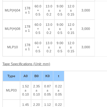
60.0
13.0
9.00
12.0
178
MLP(H)04
+
±
±
±
3,000
± 1
0.5
0.2
0.5
0.15
60.0
13.0
9.00
12.0
178
MLP(H)08
+
±
±
±
3,000
± 1
0.5
0.2
0.5
0.15
60.0
13.0
9.00
12.0
178
MLP10
+
±
±
±
3,000
± 1
0.5
0.2
0.5
0.15
Tape Specifications (Unit: mm)
Type
A0
B0
K0
t
1.52
2.35
0.87
0.22
MLP03
±
±
±
±
0.10
0.10
0.05
0.05
1.45
2.20
1.12
0.22