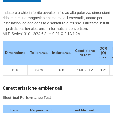
Induttore a chip in ferrite avvolto in filo ad alta potenza, dimensioni
ridotte, circuito magnetico chiuso evita il crosstalk, adatto per
installazioni ad alta densità e saldatura a riflusso. Utilizzato in tutti
i tipi di dispositivi elettronici, informatica, convertitori.
MLP Series1310 ±20% 6.8μH 0.21 Ω 2.1A 1.2A
DCR
Condizione
Dimensione
Tolleranza
Induttanza
(Ω)
di test
max.
1310
±20%
6.8
1MHz, 1V
0.21
Caratteristiche ambientali
Electrical Performance Test
Item
Requirement
Test Method