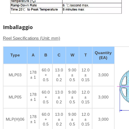
Imballaggio
Reel Specifications (Unit: mm)
Quantity
Type
A
B
C
W
T
(EA)
60.0
13.0
9.00
12.0
178
MLP03
+
±
±
±
3,000
± 1
0.5
0.2
0.5
0.15
60.0
13.0
9.00
12.0
178
MLP05
+
±
±
±
3,000
± 1
0.5
0.2
0.5
0.15
60.0
13.0
9.00
12.0
178
MLP(H)06
+
±
±
±
3,000
± 1
0.5
0.2
0.5
0.15