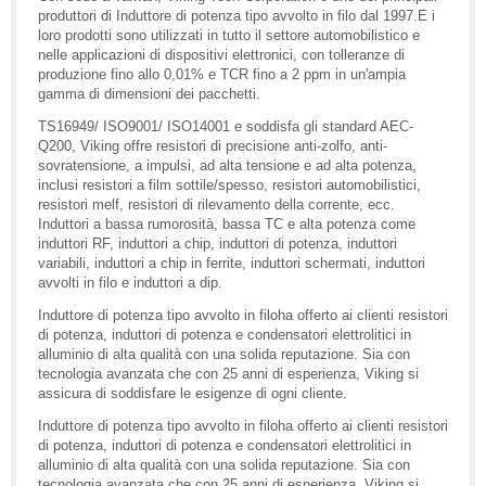
produttori di Induttore di potenza tipo avvolto in filo dal 1997.E i
loro prodotti sono utilizzati in tutto il settore automobilistico e
nelle applicazioni di dispositivi elettronici, con tolleranze di
produzione fino allo 0,01% e TCR fino a 2 ppm in un'ampia
gamma di dimensioni dei pacchetti.
TS16949/ ISO9001/ ISO14001 e soddisfa gli standard AEC-
Q200, Viking offre resistori di precisione anti-zolfo, anti-
sovratensione, a impulsi, ad alta tensione e ad alta potenza,
inclusi resistori a film sottile/spesso, resistori automobilistici,
resistori melf, resistori di rilevamento della corrente, ecc.
Induttori a bassa rumorosità, bassa TC e alta potenza come
induttori RF, induttori a chip, induttori di potenza, induttori
variabili, induttori a chip in ferrite, induttori schermati, induttori
avvolti in filo e induttori a dip.
Induttore di potenza tipo avvolto in filoha offerto ai clienti resistori
di potenza, induttori di potenza e condensatori elettrolitici in
alluminio di alta qualità con una solida reputazione. Sia con
tecnologia avanzata che con 25 anni di esperienza, Viking si
assicura di soddisfare le esigenze di ogni cliente.
Induttore di potenza tipo avvolto in filoha offerto ai clienti resistori
di potenza, induttori di potenza e condensatori elettrolitici in
alluminio di alta qualità con una solida reputazione. Sia con
tecnologia avanzata che con 25 anni di esperienza, Viking si