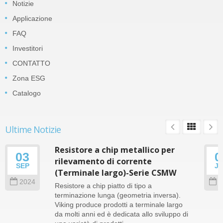
Notizie
Applicazione
FAQ
Investitori
CONTATTO
Zona ESG
Catalogo
Ultime Notizie
Resistore a chip metallico per
03
0
rilevamento di corrente
SEP
J
(Terminale largo)-Serie CSMW
2024
2
Resistore a chip piatto di tipo a
terminazione lunga (geometria inversa).
Viking produce prodotti a terminale largo
da molti anni ed è dedicata allo sviluppo di