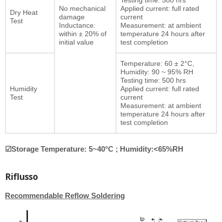
Testing time: 500 hrs
No mechanical
Applied current: full rated
Dry Heat
damage
current
Test
Inductance:
Measurement: at ambient
within ± 20% of
temperature 24 hours after
initial value
test completion
Temperature: 60 ± 2°C,
Humidity: 90 ~ 95% RH
Testing time: 500 hrs
Humidity
Applied current: full rated
Test
current
Measurement: at ambient
temperature 24 hours after
test completion
☑Storage Temperature: 5~40°C ; Humidity:<65%RH
Riflusso
Recommendable Reflow Soldering