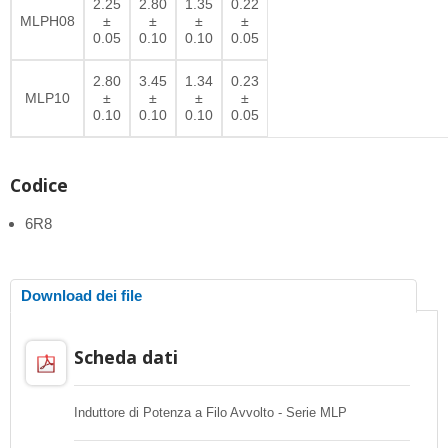
2.25
2.80
1.35
0.22
MLPH08
±
±
±
±
0.05
0.10
0.10
0.05
2.80
3.45
1.34
0.23
MLP10
±
±
±
±
0.10
0.10
0.10
0.05
Codice
6R8
Download dei file
Scheda dati
Induttore di Potenza a Filo Avvolto - Serie MLP