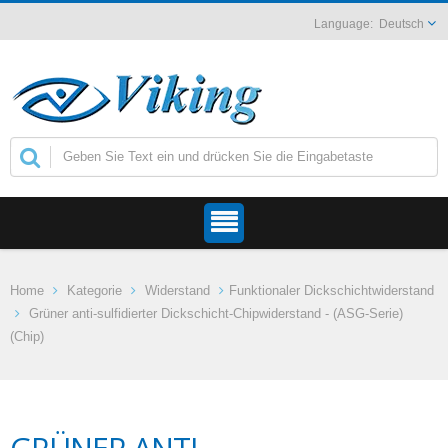
Deutsch
Home
Kategorie
Widerstand
Funktionaler Dickschichtwiderstand
Grüner anti-sulfidierter Dickschicht-Chipwiderstand - (ASG-Serie)
(Chip)