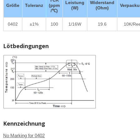
Leistung
Widerstand
Größe
Toleranz
(ppm
Verpack
(W)
(Ohm)
/℃)
0402
±1%
100
1/16W
19.6
10K/Ree
Lötbedingungen
Kennzeichnung
No Marking for 0402