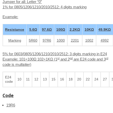
Jumper for all: Letter “0”
1% for 0805/1206/1210/2010/2512: 4 digits marking
Example:
Resistance
5.6Ω
97.6Ω
100Ω
2.2KΩ
10KΩ
49.9KΩ
Marking
5R60
97R6
1000
2201
1002
4992
5% for 0603/0805/1206/1210/2010/2512: 3 digits marking in E24
st
nd
rd
Example: 101=100Ω 102=1KΩ (1
and 2
are E24 code and 3
code is multiplier)
E24
10
11
12
13
15
16
18
20
22
24
27
code
Code
19R6