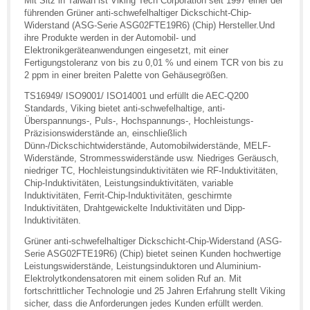
Mit Sitz in Taiwan ist Viking Tech Corporation seit 1997 einer der
führenden Grüner anti-schwefelhaltiger Dickschicht-Chip-
Widerstand (ASG-Serie ASG02FTE19R6) (Chip) Hersteller.Und
ihre Produkte werden in der Automobil- und
Elektronikgeräteanwendungen eingesetzt, mit einer
Fertigungstoleranz von bis zu 0,01 % und einem TCR von bis zu
2 ppm in einer breiten Palette von Gehäusegrößen.
TS16949/ ISO9001/ ISO14001 und erfüllt die AEC-Q200
Standards, Viking bietet anti-schwefelhaltige, anti-
Überspannungs-, Puls-, Hochspannungs-, Hochleistungs-
Präzisionswiderstände an, einschließlich
Dünn-/Dickschichtwiderstände, Automobilwiderstände, MELF-
Widerstände, Strommesswiderstände usw. Niedriges Geräusch,
niedriger TC, Hochleistungsinduktivitäten wie RF-Induktivitäten,
Chip-Induktivitäten, Leistungsinduktivitäten, variable
Induktivitäten, Ferrit-Chip-Induktivitäten, geschirmte
Induktivitäten, Drahtgewickelte Induktivitäten und Dipp-
Induktivitäten.
Grüner anti-schwefelhaltiger Dickschicht-Chip-Widerstand (ASG-
Serie ASG02FTE19R6) (Chip) bietet seinen Kunden hochwertige
Leistungswiderstände, Leistungsinduktoren und Aluminium-
Elektrolytkondensatoren mit einem soliden Ruf an. Mit
fortschrittlicher Technologie und 25 Jahren Erfahrung stellt Viking
sicher, dass die Anforderungen jedes Kunden erfüllt werden.