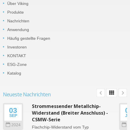
Über Viking
Produkte
Nachrichten
Anwendung
Häufig gestellte Fragen
Investoren
KONTAKT
ESG-Zone
Katalog
Neueste Nachrichten
Strommessender Metallchip-
03
0
Widerstand (Breiter Anschluss) -
SEP
J
CSMW-Serie
2024
2
Flachchip-Widerstand vom Typ