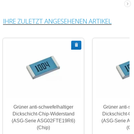
IHRE ZULETZT ANGESEHENEN ARTIKEL
Grüner anti-schwefelhaltiger
Grüner anti-sc
Dickschicht-Chip-Widerstand
Dickschicht-C
(ASG-Serie ASG02FTE19R6)
(ASG-Serie A
(Chip)
(Ch