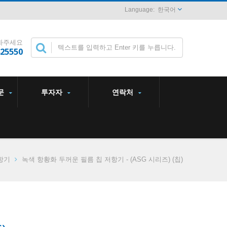
한국어
화주세요
825550
문
투자자
연락처
항기
녹색 항황화 두꺼운 필름 칩 저항기 - (ASG 시리즈) (칩)