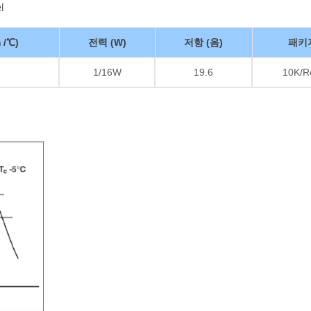
l
 /℃)
전력 (W)
저항 (옴)
패키
1/16W
19.6
10K/R
두꺼운 필름 저항기