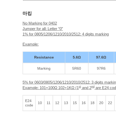
마킹
No Marking for 0402
Jumper for all: Letter “0”
1% for 0805/1206/1210/2010/2512: 4 digits marking
Example:
Resistance
5.6Ω
97.6Ω
Marking
5R60
97R6
5% for 0603/0805/1206/1210/2010/2512: 3 digits markin
st
nd
Example: 101=100Ω 102=1KΩ (1
and 2
are E24 cod
E24
10
11
12
13
15
16
18
20
22
code