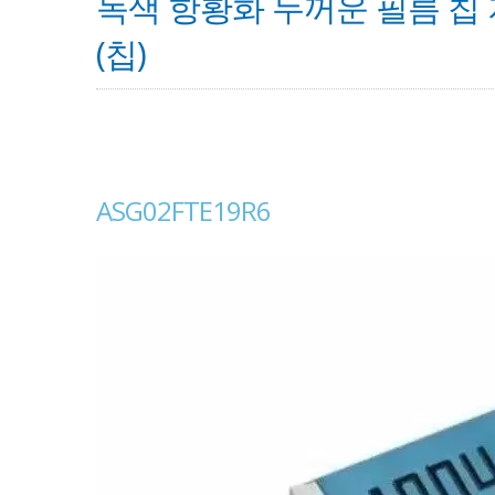
녹색 항황화 두꺼운 필름 칩 저항
(칩)
ASG02FTE19R6