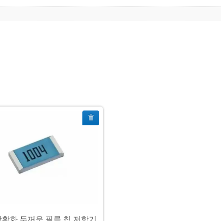
항황화 두꺼운 필름 칩 저항기