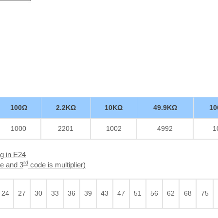
100Ω
2.2KΩ
10KΩ
49.9KΩ
10
1000
2201
1002
4992
1
g in E24
rd
e and 3
code is multiplier)
24
27
30
33
36
39
43
47
51
56
62
68
75