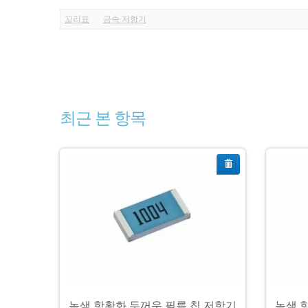
꼬리표
금속 저항기
최근 본 항목
 저항기
녹색 항황화 두꺼운 필름 칩 저항기
녹색 