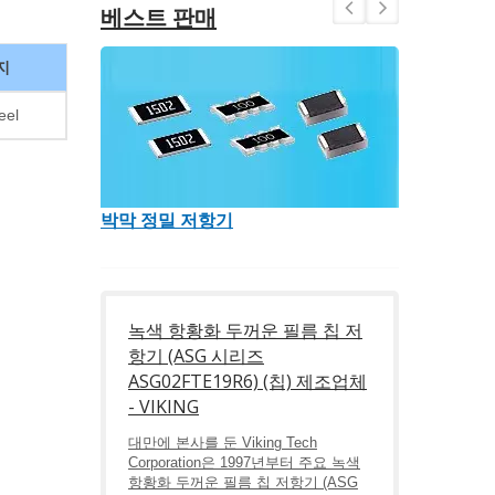
베스트 판매
지
eel
박막 정밀 저항기
고주파
녹색 항황화 두꺼운 필름 칩 저
항기 (ASG 시리즈
ASG02FTE19R6) (칩) 제조업체
- VIKING
대만에 본사를 둔 Viking Tech
Corporation은 1997년부터 주요 녹색
항황화 두꺼운 필름 칩 저항기 (ASG