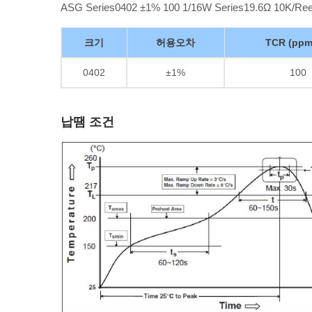
ASG Series0402 ±1% 100 1/16W Series19.6Ω 10K/Ree
크기
허용오차
TCR (ppm
0402
±1%
100
납땜 조건