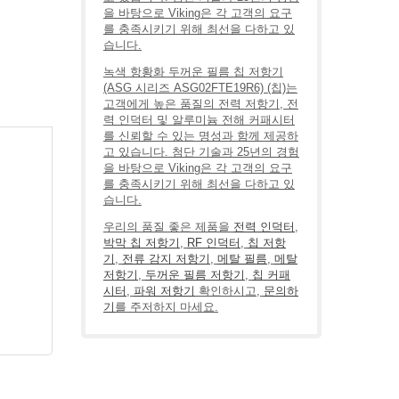
을 바탕으로 Viking은 각 고객의 요구
를 충족시키기 위해 최선을 다하고 있
습니다.
녹색 항황화 두꺼운 필름 칩 저항기
(ASG 시리즈 ASG02FTE19R6) (칩)는
고객에게 높은 품질의 전력 저항기, 전
력 인덕터 및 알루미늄 전해 커패시터
를 신뢰할 수 있는 명성과 함께 제공하
고 있습니다. 첨단 기술과 25년의 경험
을 바탕으로 Viking은 각 고객의 요구
를 충족시키기 위해 최선을 다하고 있
습니다.
우리의 품질 좋은 제품을
전력 인덕터
,
박막 칩 저항기
,
RF 인덕터
,
칩 저항
기
,
전류 감지 저항기
,
메탈 필름
,
메탈
저항기
,
두꺼운 필름 저항기
,
칩 커패
시터
,
파워 저항기
확인하시고,
문의하
기
를 주저하지 마세요.