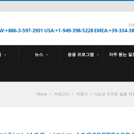
전
W:+886-3-597-2931 USA:+1-949-398-5228 EMEA:+39-334-3
품
뉴스
응용 프로그램
자주 묻는 질
Home
카테고리
저항기
기능성 두꺼운 필름 저