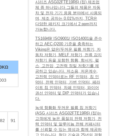
시리즈 ASG02FTE19R6) (칩) 제조업
체 중 하나입니다.그들의 제품은 자동
차 및 전자 기기 응용 분야에서 사용되
며, 제조 공차는 0.01%까지, TCR은
다양한 패키지 크기에서 2 ppm까지
가능합니다.
TS16949/ ISO9001/ ISO14001을 준수
하고 AEC-Q200 기준을 충족하는
Viking은 얇은/두꺼운 필름 저항기, 자
동차 저항기, MELF 저항기, 전류 감지
저항기 등을 포함한 항황, 항서지, 펄
스, 고전압, 고전력 정밀 저항기를 제
0KΩ
공하고 있습니다. 저소음, 저온계수,
고전력 인덕터로는 RF 인덕터, 칩 인
003
덕터, 전력 인덕터, 가변 인덕터, 페라
이트 칩 인덕터, 차폐 인덕터, 와이어
권선 인덕터 및 DIP 인덕터가 있습니
다.
녹색 항황화 두꺼운 필름 칩 저항기
(ASG 시리즈 ASG02FTE19R6) (칩)는
고객에게 높은 품질의 전력 저항기, 전
82
91
력 인덕터 및 알루미늄 전해 커패시터
를 신뢰할 수 있는 명성과 함께 제공하
고 있습니다. 첨단 기술과 25년의 경험