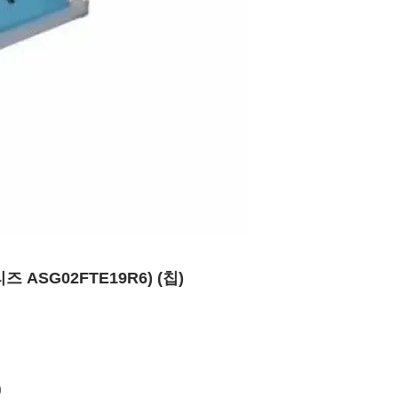
ASG02FTE19R6) (칩)
)