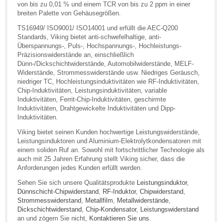
von bis zu 0,01 % und einem TCR von bis zu 2 ppm in einer
breiten Palette von Gehäusegrößen.
TS16949/ ISO9001/ ISO14001 und erfüllt die AEC-Q200
Standards, Viking bietet anti-schwefelhaltige, anti-
Überspannungs-, Puls-, Hochspannungs-, Hochleistungs-
Präzisionswiderstände an, einschließlich
Dünn-/Dickschichtwiderstände, Automobilwiderstände, MELF-
Widerstände, Strommesswiderstände usw. Niedriges Geräusch,
niedriger TC, Hochleistungsinduktivitäten wie RF-Induktivitäten,
Chip-Induktivitäten, Leistungsinduktivitäten, variable
Induktivitäten, Ferrit-Chip-Induktivitäten, geschirmte
Induktivitäten, Drahtgewickelte Induktivitäten und Dipp-
Induktivitäten.
Viking bietet seinen Kunden hochwertige Leistungswiderstände,
Leistungsinduktoren und Aluminium-Elektrolytkondensatoren mit
einem soliden Ruf an. Sowohl mit fortschrittlicher Technologie als
auch mit 25 Jahren Erfahrung stellt Viking sicher, dass die
Anforderungen jedes Kunden erfüllt werden.
Sehen Sie sich unsere Qualitätsprodukte
Leistungsinduktor
,
Dünnschicht-Chipwiderstand
,
RF-Induktor
,
Chipwiderstand
,
Strommesswiderstand
,
Metallfilm
,
Metallwiderstände
,
Dickschichtwiderstand
,
Chip-Kondensator
,
Leistungswiderstand
an und zögern Sie nicht,
Kontaktieren Sie uns
.