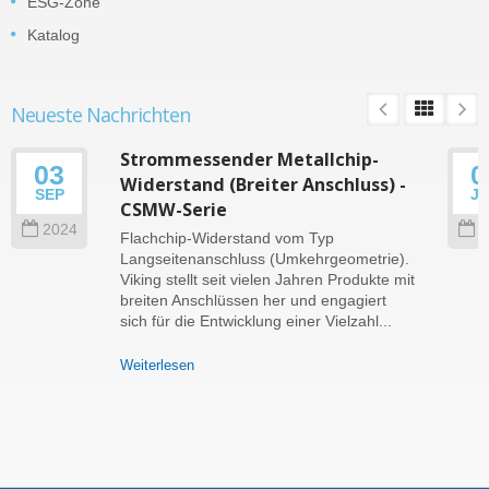
ESG-Zone
Katalog
Neueste Nachrichten
Strommessender Metallchip-
03
0
Widerstand (Breiter Anschluss) -
SEP
J
CSMW-Serie
2024
2
Flachchip-Widerstand vom Typ
Langseitenanschluss (Umkehrgeometrie).
Viking stellt seit vielen Jahren Produkte mit
breiten Anschlüssen her und engagiert
sich für die Entwicklung einer Vielzahl...
Weiterlesen