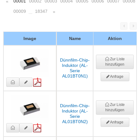
00001
00002
00003
00004
00005
00006
00007
00008
«
00009
18347
»
…
Image
Name
Aktion
Zur Liste
Dünnfilm-Chip-
hinzufügen
Induktor (AL-
Serie
AL01BT0N1)
Anfrage
Zur Liste
Dünnfilm-Chip-
hinzufügen
Induktor (AL-
Serie
AL01BT0N2)
Anfrage