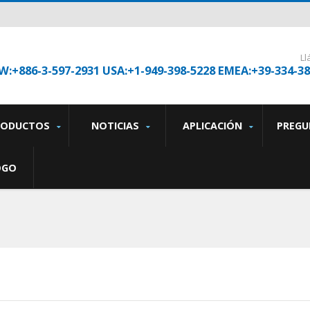
L
W:+886-3-597-2931 USA:+1-949-398-5228 EMEA:+39-334-3
RODUCTOS
NOTICIAS
APLICACIÓN
PREGU
OGO