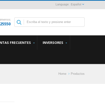
Español
lámenos
825550
NTAS FRECUENTES
INVERSORES
Home
Productos