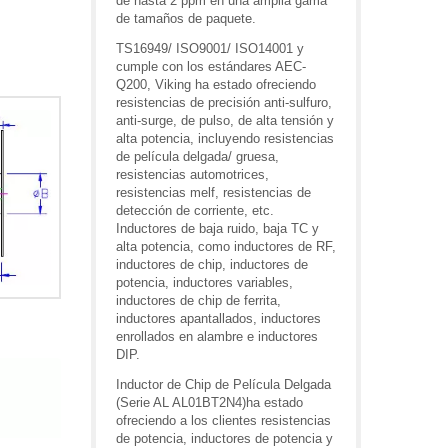
de hasta 2 ppm en una amplia gama
de tamaños de paquete.
TS16949/ ISO9001/ ISO14001 y
cumple con los estándares AEC-
Q200, Viking ha estado ofreciendo
resistencias de precisión anti-sulfuro,
anti-surge, de pulso, de alta tensión y
alta potencia, incluyendo resistencias
de película delgada/ gruesa,
resistencias automotrices,
resistencias melf, resistencias de
detección de corriente, etc.
Inductores de baja ruido, baja TC y
alta potencia, como inductores de RF,
inductores de chip, inductores de
potencia, inductores variables,
inductores de chip de ferrita,
inductores apantallados, inductores
enrollados en alambre e inductores
DIP.
Inductor de Chip de Película Delgada
(Serie AL AL01BT2N4)ha estado
ofreciendo a los clientes resistencias
de potencia, inductores de potencia y