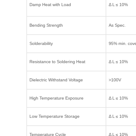
Damp Heat with Load
Δ L ≤ 10%
Bending Strength
As Spec.
Solderability
95% min. cov
Resistance to Soldering Heat
Δ L ≤ 10%
Dielectric Withstand Voltage
>100V
High Temperature Exposure
Δ L ≤ 10%
Low Temperature Storage
Δ L ≤ 10%
Temperature Cycle
Δ L ≤ 10%