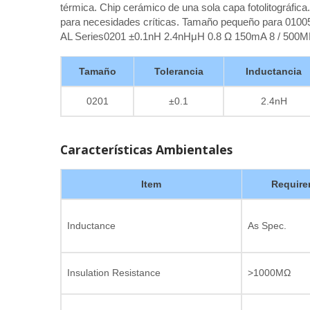
térmica. Chip cerámico de una sola capa fotolitográfica.
para necesidades críticas. Tamaño pequeño para 0100
AL Series0201 ±0.1nH 2.4nHμH 0.8 Ω 150mA 8 / 500
Tamaño
Tolerancia
Inductancia
0201
±0.1
2.4nH
Características Ambientales
Item
Require
Inductance
As Spec.
Insulation Resistance
>1000MΩ