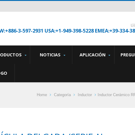
L
W:+886-3-597-2931 USA:+1-949-398-5228 EMEA:+39-334-3
RODUCTOS
NOTICIAS
APLICACIÓN
PREGU
OGO
Home
Categoría
Inductor
Inductor Cerámico R