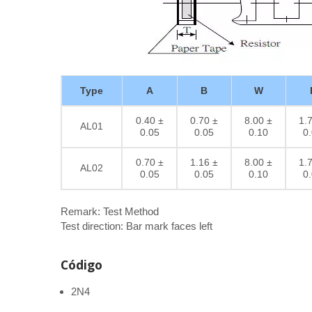
Type
A
B
W
0.40 ±
0.70 ±
8.00 ±
1.
AL01
0.05
0.05
0.10
0
0.70 ±
1.16 ±
8.00 ±
1.
AL02
0.05
0.05
0.10
0
Remark: Test Method
Test direction: Bar mark faces left
Código
2N4