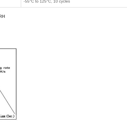
-55°C to 125°C, 10 cycles
Resistor de película gru
%RH