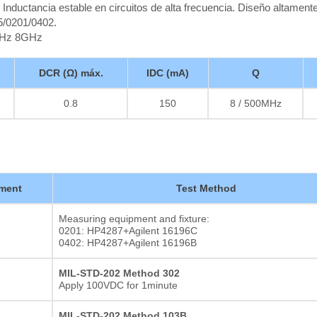
 Inductancia estable en circuitos de alta frecuencia. Diseño altament
5/0201/0402.
MHz 8GHz
DCR (Ω) máx.
IDC (mA)
Q
0.8
150
8 / 500MHz
ment
Test Method
Measuring equipment and fixture:
0201: HP4287+Agilent 16196C
0402: HP4287+Agilent 16196B
MIL-STD-202 Method 302
Apply 100VDC for 1minute
MIL-STD-202 Method 103B