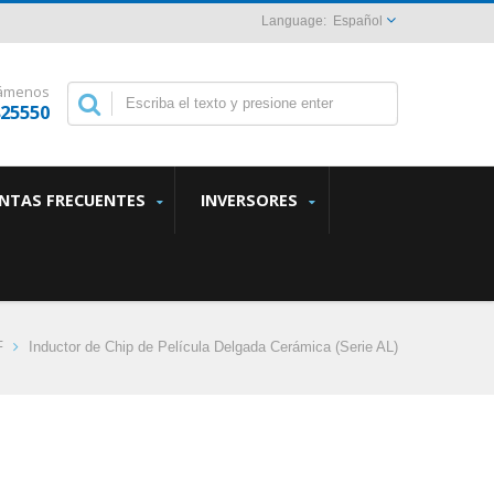
Español
lámenos
825550
NTAS FRECUENTES
INVERSORES
F
Inductor de Chip de Película Delgada Cerámica (Serie AL)