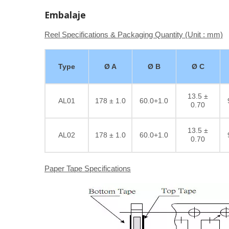
Embalaje
Reel Specifications & Packaging Quantity (Unit : mm)
Type
Ø A
Ø B
Ø C
13.5 ±
AL01
178 ± 1.0
60.0+1.0
0.70
13.5 ±
AL02
178 ± 1.0
60.0+1.0
0.70
Paper Tape Specifications