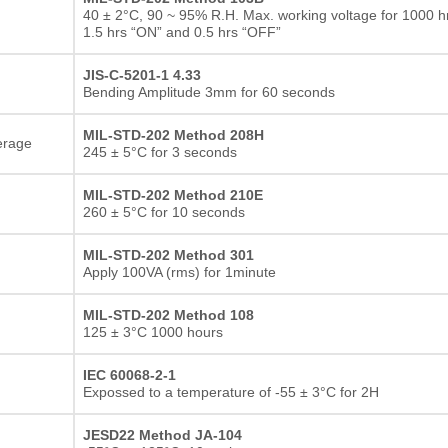
40 ± 2°C, 90 ~ 95% R.H. Max. working voltage for 1000 hr
1.5 hrs “ON” and 0.5 hrs “OFF”
JIS-C-5201-1 4.33
Bending Amplitude 3mm for 60 seconds
MIL-STD-202 Method 208H
erage
245 ± 5°C for 3 seconds
MIL-STD-202 Method 210E
260 ± 5°C for 10 seconds
MIL-STD-202 Method 301
Apply 100VA (rms) for 1minute
MIL-STD-202 Method 108
125 ± 3°C 1000 hours
IEC 60068-2-1
Expossed to a temperature of -55 ± 3°C for 2H
JESD22 Method JA-104