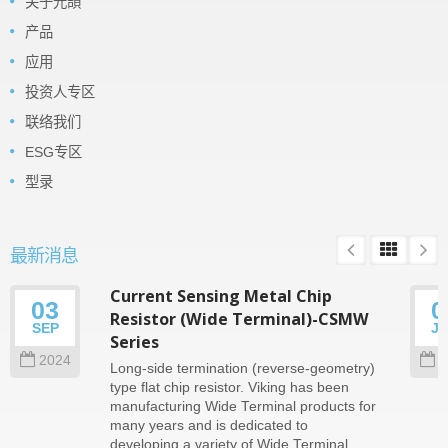
关于光頡
产品
应用
投资人专区
联络我们
ESG专区
型录
最新消息
Current Sensing Metal Chip
03
0
Resistor (Wide Terminal)-CSMW
SEP
J
Series
2024
2
Long-side termination (reverse-geometry)
type flat chip resistor. Viking has been
manufacturing Wide Terminal products for
many years and is dedicated to
developing a variety of Wide Terminal...