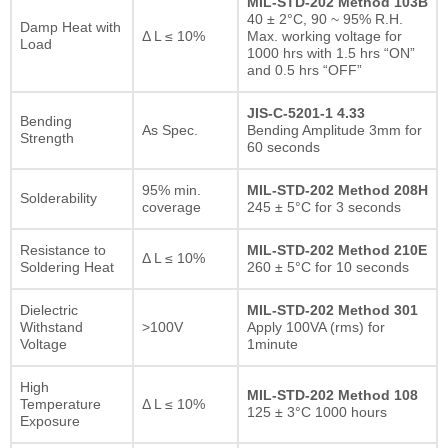
MIL-STD-202 Method 103B
40 ± 2°C, 90 ~ 95% R.H.
Damp Heat with
Δ L ≤ 10%
Max. working voltage for
Load
1000 hrs with 1.5 hrs “ON”
and 0.5 hrs “OFF”
JIS-C-5201-1 4.33
Bending
As Spec.
Bending Amplitude 3mm for
Strength
60 seconds
95% min.
MIL-STD-202 Method 208H
Solderability
coverage
245 ± 5°C for 3 seconds
Resistance to
MIL-STD-202 Method 210E
Δ L ≤ 10%
Soldering Heat
260 ± 5°C for 10 seconds
Dielectric
MIL-STD-202 Method 301
Withstand
>100V
Apply 100VA (rms) for
Voltage
1minute
High
MIL-STD-202 Method 108
Temperature
Δ L ≤ 10%
125 ± 3°C 1000 hours
Exposure