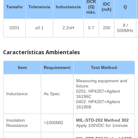
DCR
IDC
Tamaño
Tolerancia
Inductancia
(Ω)
Q
(mA)
máx.
8 /
0201
±0.1
2.2nH
0.7
200
500MHz
Características Ambientales
Item
Requirement
Test Method
Measuring equipment and
fixture:
0201: HP4287+Agilent
Inductance
As Spec.
16196C
0402: HP4287+Agilent
16196B
Insulation
MIL-STD-202 Method 302
>1000MΩ
Resistance
Apply 100VDC for 1minute