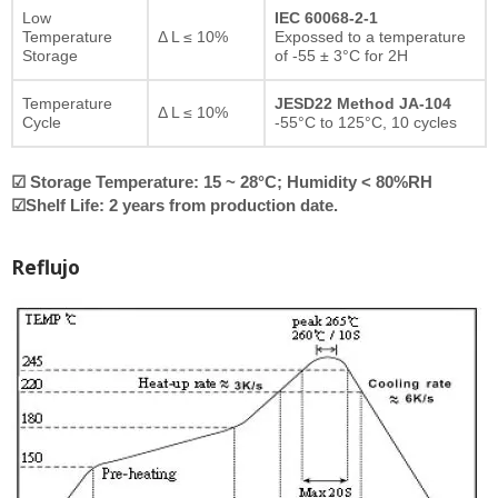
Low
IEC 60068-2-1
Temperature
Δ L ≤ 10%
Expossed to a temperature
Storage
of -55 ± 3°C for 2H
Temperature
JESD22 Method JA-104
Δ L ≤ 10%
Cycle
-55°C to 125°C, 10 cycles
☑ Storage Temperature: 15 ~ 28°C; Humidity < 80%RH
☑Shelf Life: 2 years from production date.
Reflujo