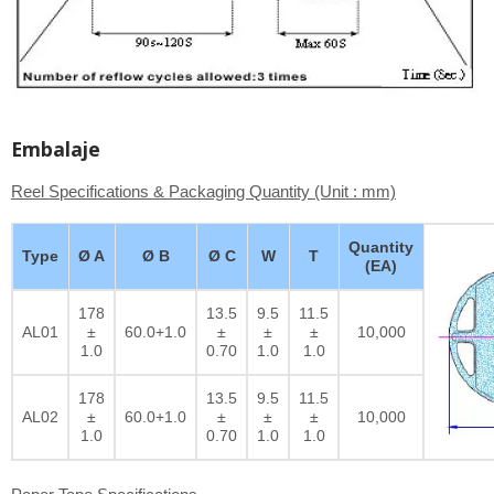
Embalaje
Reel Specifications & Packaging Quantity (Unit : mm)
Quantity
Type
Ø A
Ø B
Ø C
W
T
(EA)
178
13.5
9.5
11.5
AL01
±
60.0+1.0
±
±
±
10,000
1.0
0.70
1.0
1.0
178
13.5
9.5
11.5
AL02
±
60.0+1.0
±
±
±
10,000
1.0
0.70
1.0
1.0