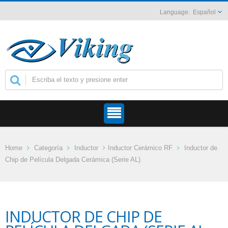
Español
Home
Categoría
Inductor
Inductor Cerámico RF
Inductor de
Chip de Película Delgada Cerámica (Serie AL)
INDUCTOR DE CHIP DE