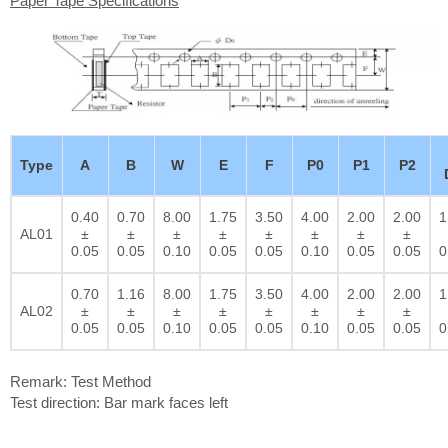
Paper Tape Specifications
Type
A
B
W
E
F
P0
P1
P2
0.40
0.70
8.00
1.75
3.50
4.00
2.00
2.00
1
AL01
±
±
±
±
±
±
±
±
0.05
0.05
0.10
0.05
0.05
0.10
0.05
0.05
0
0.70
1.16
8.00
1.75
3.50
4.00
2.00
2.00
1
AL02
±
±
±
±
±
±
±
±
0.05
0.05
0.10
0.05
0.05
0.10
0.05
0.05
0
Remark: Test Method
Test direction: Bar mark faces left