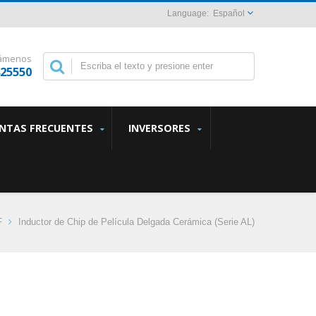
Español
lámenos
825550
NTAS FRECUENTES
INVERSORES
F
Inductor de Chip de Película Delgada Cerámica (Serie AL)