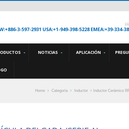
L
W:+886-3-597-2931 USA:+1-949-398-5228 EMEA:+39-334-3
RODUCTOS
NOTICIAS
APLICACIÓN
PREGU
OGO
Home
Categoría
Inductor
Inductor Cerámico R