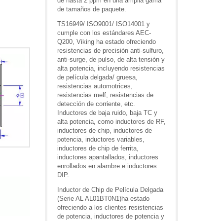
de hasta 2 ppm en una amplia gama
de tamaños de paquete.
TS16949/ ISO9001/ ISO14001 y
cumple con los estándares AEC-
Q200, Viking ha estado ofreciendo
resistencias de precisión anti-sulfuro,
anti-surge, de pulso, de alta tensión y
alta potencia, incluyendo resistencias
de película delgada/ gruesa,
resistencias automotrices,
resistencias melf, resistencias de
detección de corriente, etc.
Inductores de baja ruido, baja TC y
alta potencia, como inductores de RF,
inductores de chip, inductores de
potencia, inductores variables,
inductores de chip de ferrita,
inductores apantallados, inductores
enrollados en alambre e inductores
DIP.
Inductor de Chip de Película Delgada
(Serie AL AL01BT0N1)ha estado
ofreciendo a los clientes resistencias
de potencia, inductores de potencia y