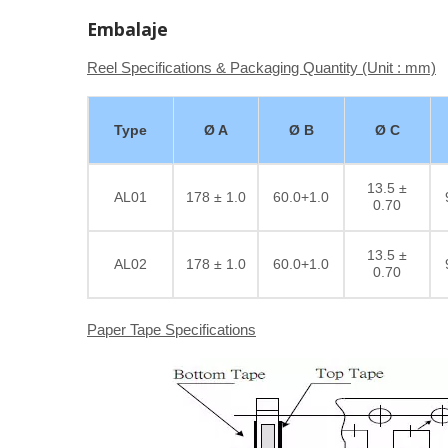
Embalaje
Reel Specifications & Packaging Quantity (Unit : mm)
Type
Ø A
Ø B
Ø C
13.5 ±
AL01
178 ± 1.0
60.0+1.0
0.70
13.5 ±
AL02
178 ± 1.0
60.0+1.0
0.70
Paper Tape Specifications