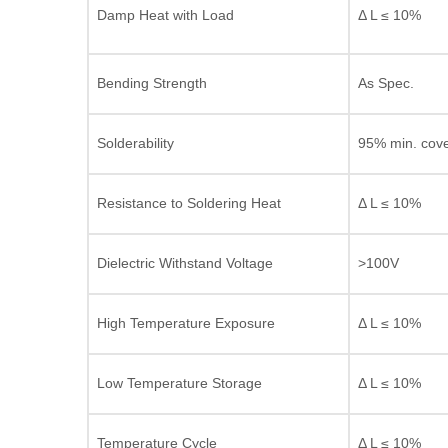
Damp Heat with Load
Δ L ≤ 10%
Bending Strength
As Spec.
Solderability
95% min. cov
Resistance to Soldering Heat
Δ L ≤ 10%
Dielectric Withstand Voltage
>100V
High Temperature Exposure
Δ L ≤ 10%
Low Temperature Storage
Δ L ≤ 10%
Temperature Cycle
Δ L ≤ 10%