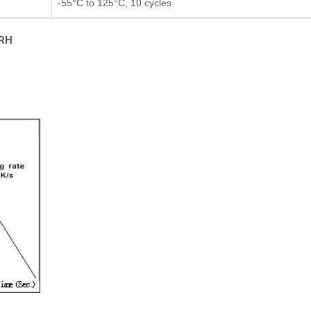
-55°C to 125°C, 10 cycles
Resistor de película gru
%RH