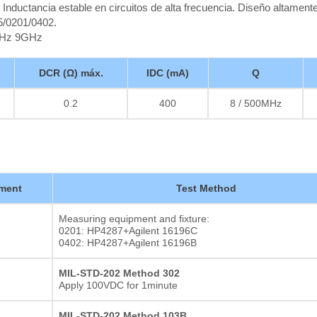
 Inductancia estable en circuitos de alta frecuencia. Diseño altament
5/0201/0402.
MHz 9GHz
DCR (Ω) máx.
IDC (mA)
Q
0.2
400
8 / 500MHz
ment
Test Method
Measuring equipment and fixture:
0201: HP4287+Agilent 16196C
0402: HP4287+Agilent 16196B
MIL-STD-202 Method 302
Apply 100VDC for 1minute
MIL-STD-202 Method 103B