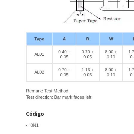
Type
A
B
W
0.40 ±
0.70 ±
8.00 ±
1.
AL01
0.05
0.05
0.10
0
0.70 ±
1.16 ±
8.00 ±
1.
AL02
0.05
0.05
0.10
0
Remark: Test Method
Test direction: Bar mark faces left
Código
0N1