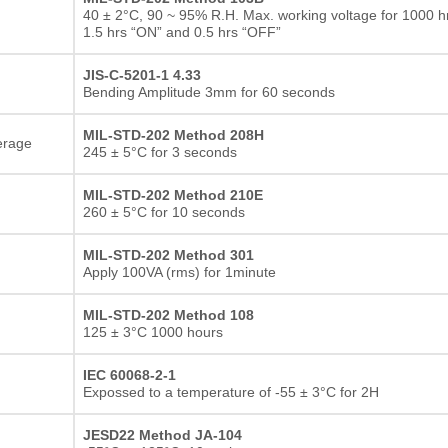
40 ± 2°C, 90 ~ 95% R.H. Max. working voltage for 1000 hr
1.5 hrs “ON” and 0.5 hrs “OFF”
JIS-C-5201-1 4.33
Bending Amplitude 3mm for 60 seconds
MIL-STD-202 Method 208H
erage
245 ± 5°C for 3 seconds
MIL-STD-202 Method 210E
260 ± 5°C for 10 seconds
MIL-STD-202 Method 301
Apply 100VA (rms) for 1minute
MIL-STD-202 Method 108
125 ± 3°C 1000 hours
IEC 60068-2-1
Expossed to a temperature of -55 ± 3°C for 2H
JESD22 Method JA-104