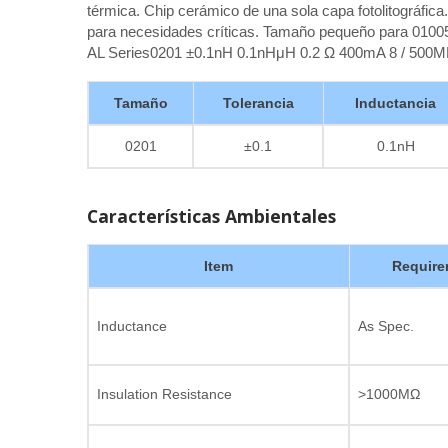
térmica. Chip cerámico de una sola capa fotolitográfica.
para necesidades críticas. Tamaño pequeño para 0100
AL Series0201 ±0.1nH 0.1nHμH 0.2 Ω 400mA 8 / 500
Tamaño
Tolerancia
Inductancia
0201
±0.1
0.1nH
Características Ambientales
Item
Require
Inductance
As Spec.
Insulation Resistance
>1000MΩ