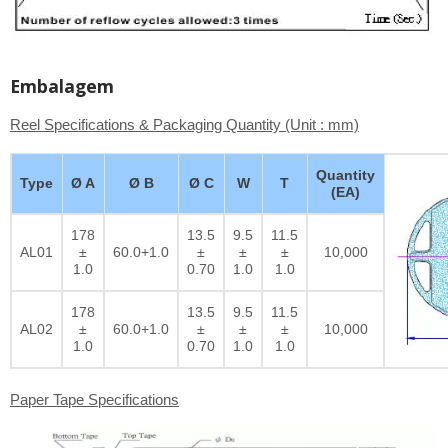
Embalagem
Reel Specifications & Packaging Quantity (Unit : mm)
Quantity
Type
Ø A
Ø B
Ø C
W
T
(EA)
178
13.5
9.5
11.5
AL01
±
60.0+1.0
±
±
±
10,000
1.0
0.70
1.0
1.0
178
13.5
9.5
11.5
AL02
±
60.0+1.0
±
±
±
10,000
1.0
0.70
1.0
1.0
Paper Tape Specifications