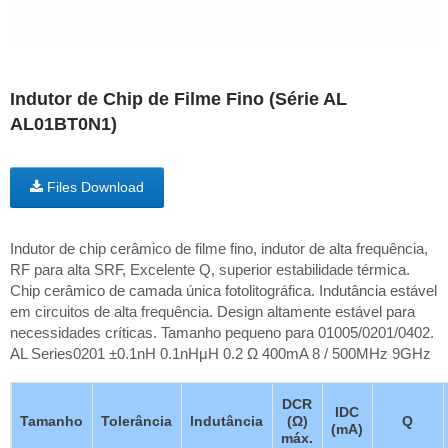
Indutor de Chip de Filme Fino (Série AL
AL01BT0N1)
Files Download
Indutor de chip cerâmico de filme fino, indutor de alta frequência,
RF para alta SRF, Excelente Q, superior estabilidade térmica.
Chip cerâmico de camada única fotolitográfica. Indutância estável
em circuitos de alta frequência. Design altamente estável para
necessidades críticas. Tamanho pequeno para 01005/0201/0402.
AL Series0201 ±0.1nH 0.1nHμH 0.2 Ω 400mA 8 / 500MHz 9GHz
DCR
IDC
Tamanho
Tolerância
Indutância
(Ω)
Q
(mA)
máx.