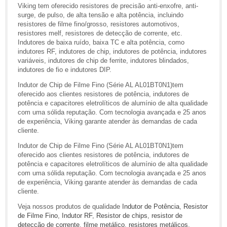
Viking tem oferecido resistores de precisão anti-enxofre, anti-
surge, de pulso, de alta tensão e alta potência, incluindo
resistores de filme fino/grosso, resistores automotivos,
resistores melf, resistores de detecção de corrente, etc.
Indutores de baixa ruído, baixa TC e alta potência, como
indutores RF, indutores de chip, indutores de potência, indutores
variáveis, indutores de chip de ferrite, indutores blindados,
indutores de fio e indutores DIP.
Indutor de Chip de Filme Fino (Série AL AL01BT0N1)tem
oferecido aos clientes resistores de potência, indutores de
potência e capacitores eletrolíticos de alumínio de alta qualidade
com uma sólida reputação. Com tecnologia avançada e 25 anos
de experiência, Viking garante atender às demandas de cada
cliente.
Indutor de Chip de Filme Fino (Série AL AL01BT0N1)tem
oferecido aos clientes resistores de potência, indutores de
potência e capacitores eletrolíticos de alumínio de alta qualidade
com uma sólida reputação. Com tecnologia avançada e 25 anos
de experiência, Viking garante atender às demandas de cada
cliente.
Veja nossos produtos de qualidade
Indutor de Potência
,
Resistor
de Filme Fino
,
Indutor RF
,
Resistor de chips
,
resistor de
detecção de corrente
,
filme metálico
,
resistores metálicos
,