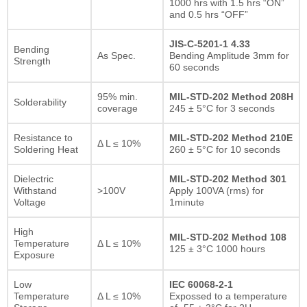
1000 hrs with 1.5 hrs “ON”
and 0.5 hrs “OFF”
JIS-C-5201-1 4.33
Bending
As Spec.
Bending Amplitude 3mm for
Strength
60 seconds
95% min.
MIL-STD-202 Method 208H
Solderability
coverage
245 ± 5°C for 3 seconds
Resistance to
MIL-STD-202 Method 210E
Δ L ≤ 10%
Soldering Heat
260 ± 5°C for 10 seconds
Dielectric
MIL-STD-202 Method 301
Withstand
>100V
Apply 100VA (rms) for
Voltage
1minute
High
MIL-STD-202 Method 108
Temperature
Δ L ≤ 10%
125 ± 3°C 1000 hours
Exposure
Low
IEC 60068-2-1
Temperature
Δ L ≤ 10%
Expossed to a temperature