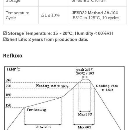
Storage
of -55 ± 3°C for 2H
Temperature
JESD22 Method JA-104
Δ L ≤ 10%
Cycle
-55°C to 125°C, 10 cycles
☑ Storage Temperature: 15 ~ 28°C; Humidity < 80%RH
☑Shelf Life: 2 years from production date.
Refluxo