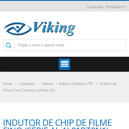
Português
Home
Categoria
Indutor
Indutor Cerâmico RF
Indutor de
Filme Fino Cerâmico (Série AL)
INDUTOR DE CHIP DE FILME