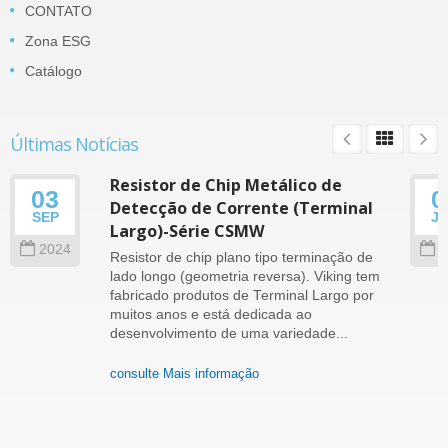
CONTATO
Zona ESG
Catálogo
Últimas Notícias
Resistor de Chip Metálico de
03
0
Detecção de Corrente (Terminal
SEP
J
Largo)-Série CSMW
2024
2
Resistor de chip plano tipo terminação de
lado longo (geometria reversa). Viking tem
fabricado produtos de Terminal Largo por
muitos anos e está dedicada ao
desenvolvimento de uma variedade...
consulte Mais informação