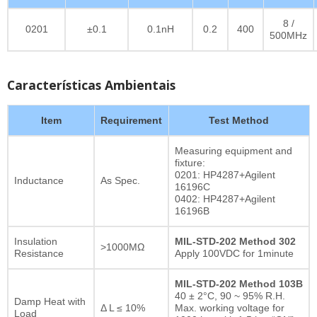
8 /
0201
±0.1
0.1nH
0.2
400
500MHz
Características Ambientais
Item
Requirement
Test Method
Measuring equipment and
fixture:
0201: HP4287+Agilent
Inductance
As Spec.
16196C
0402: HP4287+Agilent
16196B
Insulation
MIL-STD-202 Method 302
>1000MΩ
Resistance
Apply 100VDC for 1minute
MIL-STD-202 Method 103B
40 ± 2°C, 90 ~ 95% R.H.
Damp Heat with
Δ L ≤ 10%
Max. working voltage for
Load