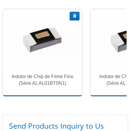
Indutor de Chip de Filme Fino
Indutor de Chi
(Série AL AL01BT0N1)
(Série AL 