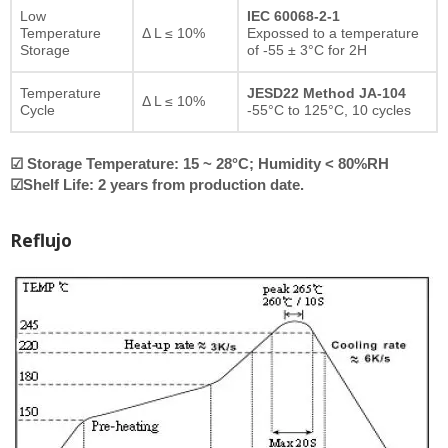
Low
IEC 60068-2-1
Temperature
Δ L ≤ 10%
Expossed to a temperature
Storage
of -55 ± 3°C for 2H
Temperature
JESD22 Method JA-104
Δ L ≤ 10%
Cycle
-55°C to 125°C, 10 cycles
☑ Storage Temperature: 15 ~ 28°C; Humidity < 80%RH
☑Shelf Life: 2 years from production date.
Reflujo