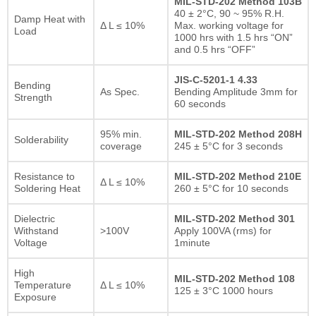
MIL-STD-202 Method 103B
40 ± 2°C, 90 ~ 95% R.H.
Damp Heat with
Δ L ≤ 10%
Max. working voltage for
Load
1000 hrs with 1.5 hrs “ON”
and 0.5 hrs “OFF”
JIS-C-5201-1 4.33
Bending
As Spec.
Bending Amplitude 3mm for
Strength
60 seconds
95% min.
MIL-STD-202 Method 208H
Solderability
coverage
245 ± 5°C for 3 seconds
Resistance to
MIL-STD-202 Method 210E
Δ L ≤ 10%
Soldering Heat
260 ± 5°C for 10 seconds
Dielectric
MIL-STD-202 Method 301
Withstand
>100V
Apply 100VA (rms) for
Voltage
1minute
High
MIL-STD-202 Method 108
Temperature
Δ L ≤ 10%
125 ± 3°C 1000 hours
Exposure