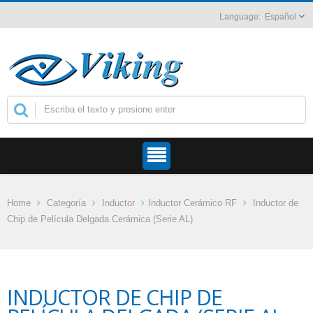
Español
Home
Categoría
Inductor
Inductor Cerámico RF
Inductor de
Chip de Película Delgada Cerámica (Serie AL)
INDUCTOR DE CHIP DE