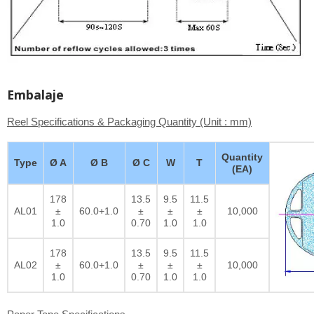
Embalaje
Reel Specifications & Packaging Quantity (Unit : mm)
Quantity
Type
Ø A
Ø B
Ø C
W
T
(EA)
178
13.5
9.5
11.5
AL01
±
60.0+1.0
±
±
±
10,000
1.0
0.70
1.0
1.0
178
13.5
9.5
11.5
AL02
±
60.0+1.0
±
±
±
10,000
1.0
0.70
1.0
1.0