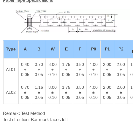
Paper Tape Specifications
Type
A
B
W
E
F
P0
P1
P2
0.40
0.70
8.00
1.75
3.50
4.00
2.00
2.00
1
AL01
±
±
±
±
±
±
±
±
0.05
0.05
0.10
0.05
0.05
0.10
0.05
0.05
0
0.70
1.16
8.00
1.75
3.50
4.00
2.00
2.00
1
AL02
±
±
±
±
±
±
±
±
0.05
0.05
0.10
0.05
0.05
0.10
0.05
0.05
0
Remark: Test Method
Test direction: Bar mark faces left