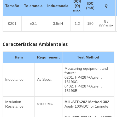
DCR
IDC
Tamaño
Tolerancia
Inductancia
(Ω)
Q
(mA)
máx.
8 /
0201
±0.1
3.5nH
1.2
150
500MHz
Características Ambientales
Item
Requirement
Test Method
Measuring equipment and
fixture:
0201: HP4287+Agilent
Inductance
As Spec.
16196C
0402: HP4287+Agilent
16196B
Insulation
MIL-STD-202 Method 302
>1000MΩ
Resistance
Apply 100VDC for 1minute