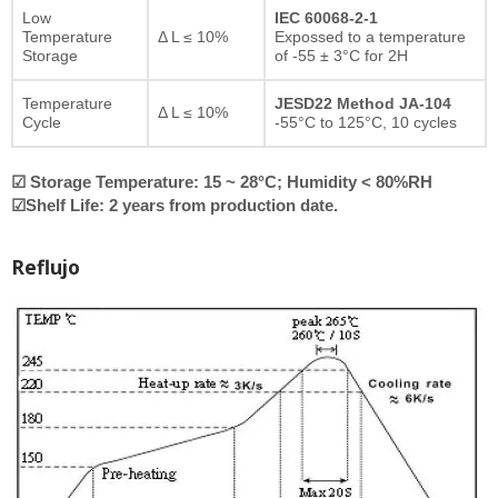
Low
IEC 60068-2-1
Temperature
Δ L ≤ 10%
Expossed to a temperature
Storage
of -55 ± 3°C for 2H
Temperature
JESD22 Method JA-104
Δ L ≤ 10%
Cycle
-55°C to 125°C, 10 cycles
☑ Storage Temperature: 15 ~ 28°C; Humidity < 80%RH
☑Shelf Life: 2 years from production date.
Reflujo