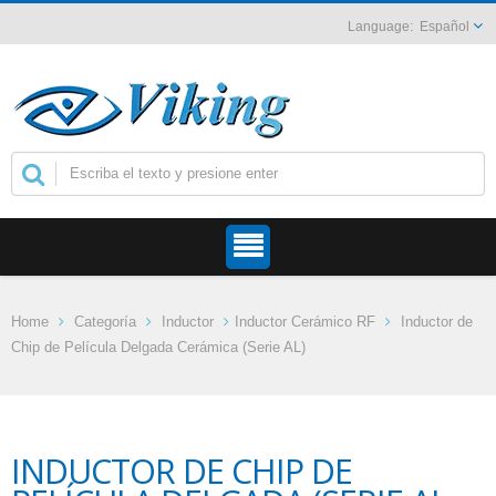
Español
Home
Categoría
Inductor
Inductor Cerámico RF
Inductor de
Chip de Película Delgada Cerámica (Serie AL)
INDUCTOR DE CHIP DE