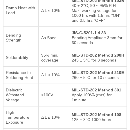
MIL-STD-202 Method 103B
40 ± 2°C, 90 ~ 95% R.H.
Damp Heat with
Δ L ≤ 10%
Max. working voltage for
Load
1000 hrs with 1.5 hrs “ON”
and 0.5 hrs “OFF”
JIS-C-5201-1 4.33
Bending
As Spec.
Bending Amplitude 3mm for
Strength
60 seconds
95% min.
MIL-STD-202 Method 208H
Solderability
coverage
245 ± 5°C for 3 seconds
Resistance to
MIL-STD-202 Method 210E
Δ L ≤ 10%
Soldering Heat
260 ± 5°C for 10 seconds
Dielectric
MIL-STD-202 Method 301
Withstand
>100V
Apply 100VA (rms) for
Voltage
1minute
High
MIL-STD-202 Method 108
Temperature
Δ L ≤ 10%
125 ± 3°C 1000 hours
Exposure