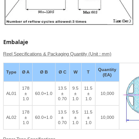
Embalaje
Reel Specifications & Packaging Quantity (Unit : mm)
Quantity
Type
Ø A
Ø B
Ø C
W
T
(EA)
178
13.5
9.5
11.5
AL01
±
60.0+1.0
±
±
±
10,000
1.0
0.70
1.0
1.0
178
13.5
9.5
11.5
AL02
±
60.0+1.0
±
±
±
10,000
1.0
0.70
1.0
1.0