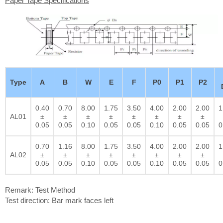
Paper Tape Specifications
Type
A
B
W
E
F
P0
P1
P2
0.40
0.70
8.00
1.75
3.50
4.00
2.00
2.00
1
AL01
±
±
±
±
±
±
±
±
0.05
0.05
0.10
0.05
0.05
0.10
0.05
0.05
0
0.70
1.16
8.00
1.75
3.50
4.00
2.00
2.00
1
AL02
±
±
±
±
±
±
±
±
0.05
0.05
0.10
0.05
0.05
0.10
0.05
0.05
0
Remark: Test Method
Test direction: Bar mark faces left