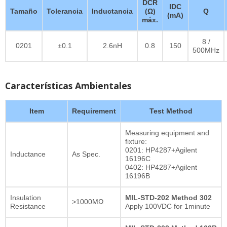
DCR
IDC
Tamaño
Tolerancia
Inductancia
(Ω)
Q
(mA)
máx.
8 /
0201
±0.1
2.6nH
0.8
150
500MHz
Características Ambientales
Item
Requirement
Test Method
Measuring equipment and
fixture:
0201: HP4287+Agilent
Inductance
As Spec.
16196C
0402: HP4287+Agilent
16196B
Insulation
MIL-STD-202 Method 302
>1000MΩ
Resistance
Apply 100VDC for 1minute