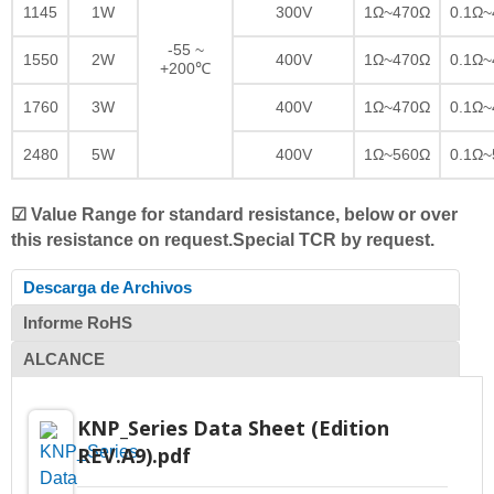
1145
1W
300V
1Ω~470Ω
0.1Ω~
-55 ~
1550
2W
400V
1Ω~470Ω
0.1Ω~
+200℃
1760
3W
400V
1Ω~470Ω
0.1Ω~
2480
5W
400V
1Ω~560Ω
0.1Ω~
☑ Value Range for standard resistance, below or over
this resistance on request.Special TCR by request.
Descarga de Archivos
Informe RoHS
ALCANCE
KNP_Series Data Sheet (Edition
REV.A9).pdf