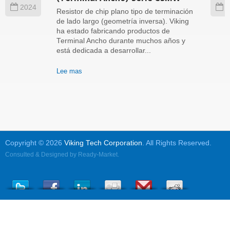
2024
2
Resistor de chip plano tipo de terminación
de lado largo (geometría inversa). Viking
ha estado fabricando productos de
Terminal Ancho durante muchos años y
está dedicada a desarrollar...
Lee mas
Copyright © 2026
Viking Tech Corporation
. All Rights Reserved.
Consulted & Designed by
Ready-Market
.