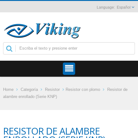
Español
Home
Categoría
Resistor
Resistor con plomo
Resistor de
alambre enrollado (Serie KNP)
RESISTOR DE ALAMBRE