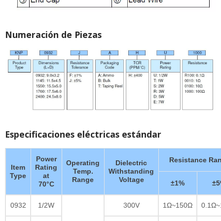
Numeración de Piezas
Especificaciones eléctricas estándar
Power
Resistance Ra
Operating
Dielectric
Item
Rating
Temp.
Withstanding
Type
at
Range
Voltage
±1%
±
70°C
0932
1/2W
300V
1Ω~150Ω
0.1Ω~