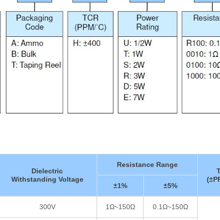
Resistance Range
Dielectric
Withstanding Voltage
(±P
±1%
±5%
300V
1Ω~150Ω
0.1Ω~150Ω