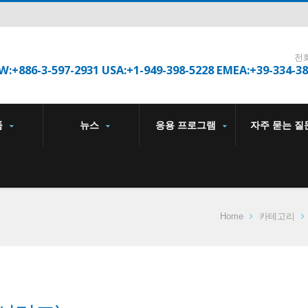
전
W:+886-3-597-2931 USA:+1-949-398-5228 EMEA:+39-334-3
품
뉴스
응용 프로그램
자주 묻는 질
Home
카테고리