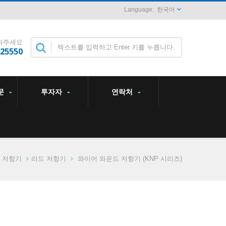
한국어
화주세요
825550
문
투자자
연락처
저항기
리드 저항기
와이어 와운드 저항기 (KNP 시리즈)