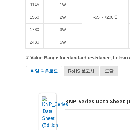
1145
1W
1550
2W
-55 ~ +200℃
1760
3W
2480
5W
☑ Value Range for standard resistance, below o
파일 다운로드
RoHS 보고서
도달
KNP_Series Data Sheet (E