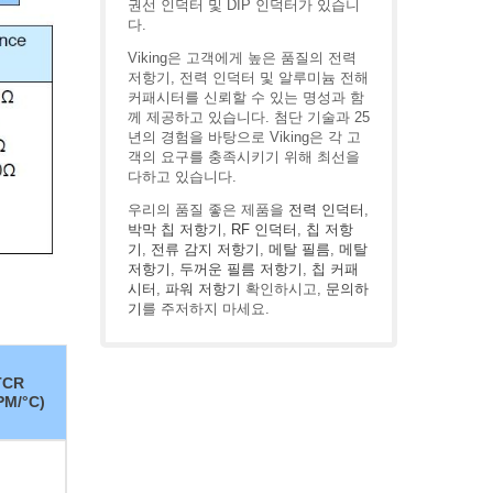
권선 인덕터 및 DIP 인덕터가 있습니
다.
Viking은 고객에게 높은 품질의 전력
저항기, 전력 인덕터 및 알루미늄 전해
커패시터를 신뢰할 수 있는 명성과 함
께 제공하고 있습니다. 첨단 기술과 25
년의 경험을 바탕으로 Viking은 각 고
객의 요구를 충족시키기 위해 최선을
다하고 있습니다.
우리의 품질 좋은 제품을
전력 인덕터
,
박막 칩 저항기
,
RF 인덕터
,
칩 저항
기
,
전류 감지 저항기
,
메탈 필름
,
메탈
저항기
,
두꺼운 필름 저항기
,
칩 커패
시터
,
파워 저항기
확인하시고,
문의하
기
를 주저하지 마세요.
TCR
PM/°C)