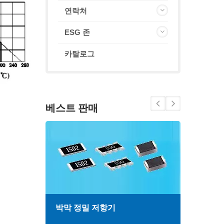
연락처
ESG 존
카탈로그
베스트 판매
박막 정밀 저항기
고주