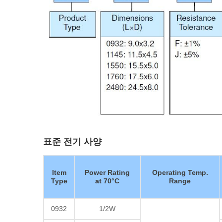
표준 전기 사양
Item
Power Rating
Operating Temp.
Type
at 70°C
Range
0932
1/2W