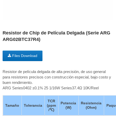
Resistor de Chip de Película Delgada (Serie ARG
ARG02BTC37R4)
Files Download
Resistor de película delgada de alta precisión, de uso general
para resistores precisos con construcción especial, bajo costo y
buen rendimiento.
ARG Series0402 ±0.1% 25 1/16W Series37.4Ω 10K/Reel
TCR
Potencia
Resistencia
Tamaño
Tolerancia
(ppm
Paqu
(W)
(Ohm)
/℃)