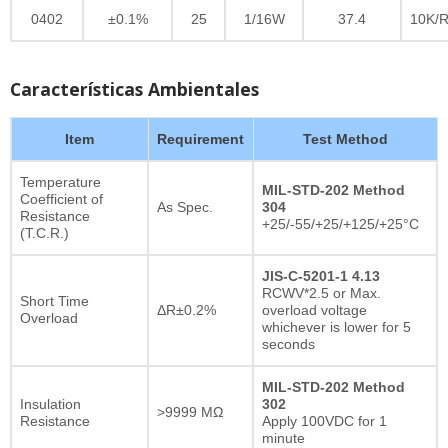
0402
±0.1%
25
1/16W
37.4
10K/R
Características Ambientales
Item
Requirement
Test Method
Temperature
MIL-STD-202 Method
Coefficient of
As Spec.
304
Resistance
+25/-55/+25/+125/+25°C
(T.C.R.)
JIS-C-5201-1 4.13
RCWV*2.5 or Max.
Short Time
ΔR±0.2%
overload voltage
Overload
whichever is lower for 5
seconds
MIL-STD-202 Method
Insulation
302
>9999 MΩ
Resistance
Apply 100VDC for 1
minute