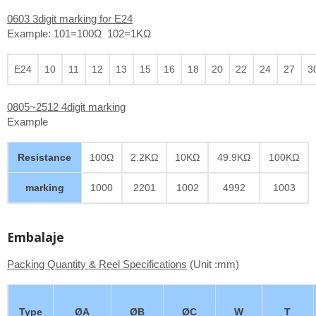
0603 3digit marking for E24
Example: 101=100Ω 102=1KΩ
E24
10
11
12
13
15
16
18
20
22
24
27
3
0805~2512 4digit marking
Example
Resistance
100Ω
2.2KΩ
10KΩ
49.9KΩ
100KΩ
marking
1000
2201
1002
4992
1003
Embalaje
Packing Quantity & Reel Specifications
(Unit :mm)
Type
ØA
ØB
ØC
W
T