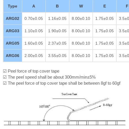
Type
A
B
W
E
F
ARG02
0.70±0.05
1.16±0.05
8.00±0.10
1.75±0.05
3.5±0
ARG03
1.10±0.05
1.90±0.05
8.00±0.10
1.75±0.05
3.5±0
ARG05
1.60±0.05
2.37±0.05
8.00±0.10
1.75±0.05
3.5±0
ARG06
2.00±0.05
3.55±0.05
8.00±0.10
1.75±0.05
3.5±0
☑ Peel force of top cover tape
☑ The peel speed shall be about 300mm/min±5%
☑ The peel force of top cover tape shall be between 8gf to 60gf