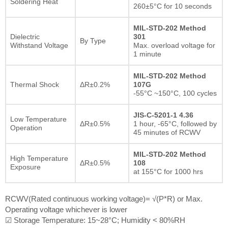
Soldering Heat
260±5°C for 10 seconds
MIL-STD-202 Method
Dielectric
301
By Type
Withstand Voltage
Max. overload voltage for
1 minute
MIL-STD-202 Method
Thermal Shock
ΔR±0.2%
107G
-55°C ~150°C, 100 cycles
JIS-C-5201-1 4.36
Low Temperature
ΔR±0.5%
1 hour, -65°C, followed by
Operation
45 minutes of RCWV
MIL-STD-202 Method
High Temperature
ΔR±0.5%
108
Exposure
at 155°C for 1000 hrs
RCWV(Rated continuous working voltage)= √(P*R) or Max.
Operating voltage whichever is lower
☑ Storage Temperature: 15~28°C; Humidity < 80%RH