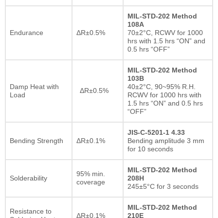
MIL-STD-202 Method
108A
Endurance
ΔR±0.5%
70±2°C, RCWV for 1000
hrs with 1.5 hrs “ON” and
0.5 hrs “OFF”
MIL-STD-202 Method
103B
Damp Heat with
40±2°C, 90~95% R.H.
ΔR±0.5%
Load
RCWV for 1000 hrs with
1.5 hrs “ON” and 0.5 hrs
“OFF”
JIS-C-5201-1 4.33
Bending Strength
ΔR±0.1%
Bending amplitude 3 mm
for 10 seconds
MIL-STD-202 Method
95% min.
Solderability
208H
coverage
245±5°C for 3 seconds
MIL-STD-202 Method
Resistance to
ΔR±0.1%
210E