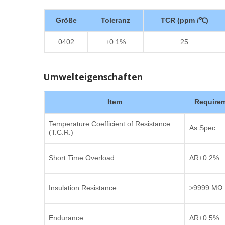
Größe
Toleranz
TCR (ppm /℃)
0402
±0.1%
25
Umwelteigenschaften
Item
Require
Temperature Coefficient of Resistance
As Spec.
(T.C.R.)
Short Time Overload
ΔR±0.2%
Insulation Resistance
>9999 MΩ
Endurance
ΔR±0.5%