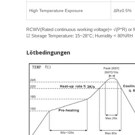
High Temperature Exposure
ΔR±0.5%
RCWV(Rated continuous working voltage)= √(P*R) or M
☑ Storage Temperature: 15~28°C; Humidity < 80%RH
Lötbedingungen