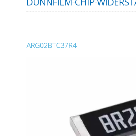
DÜNNFILM-CHIP-WIDERSTA
ARG02BTC37R4