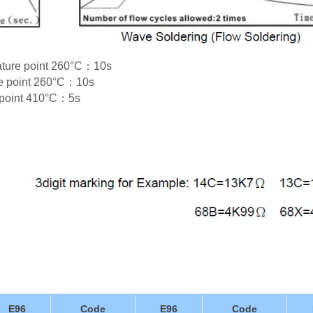
rature point 260°C：10s
re point 260°C：10s
e point 410°C：5s
E96
Code
E96
Code