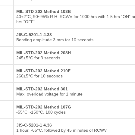
MIL-STD-202 Method 103B
40±2°C, 90~95% R.H. RCWV for 1000 hrs with 1.5 hrs “ON” a
hrs “OFF”
JIS-C-5201-1 4.33
Bending amplitude 3 mm for 10 seconds
MIL-STD-202 Method 208H
245±5°C for 3 seconds
MIL-STD-202 Method 210E
260±5°C for 10 seconds
MIL-STD-202 Method 301
Max. overload voltage for 1 minute
MIL-STD-202 Method 107G
-55°C ~150°C, 100 cycles
JIS-C-5201-1 4.36
Dickschichtwiderstand
1 hour, -65°C, followed by 45 minutes of RCWV