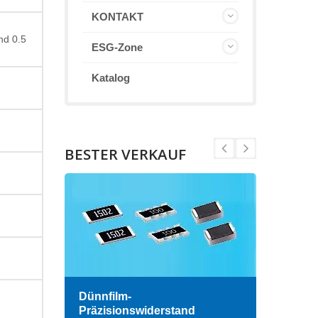
KONTAKT
nd 0.5
ESG-Zone
Katalog
BESTER VERKAUF
Dünnfilm-
Hoch
Präzisionswiderstand