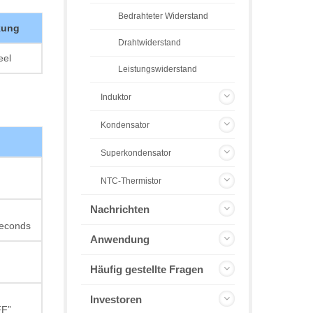
Bedrahteter Widerstand
kung
Drahtwiderstand
eel
Leistungswiderstand
Induktor
Kondensator
Superkondensator
NTC-Thermistor
Nachrichten
seconds
Anwendung
Häufig gestellte Fragen
Investoren
FF”