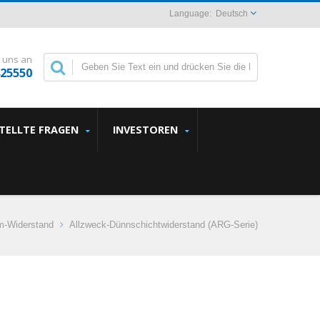
Deutsch
 uns an
825550
STELLTE FRAGEN
INVESTOREN
m-Widerstand
Allzweck-Dünnschichtwiderstand (ARG-Serie)