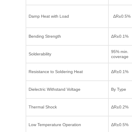
Damp Heat with Load
ΔR±0.5%
Bending Strength
ΔR±0.1%
95% min.
Solderability
coverage
Resistance to Soldering Heat
ΔR±0.1%
Dielectric Withstand Voltage
By Type
Thermal Shock
ΔR±0.2%
Low Temperature Operation
ΔR±0.5%