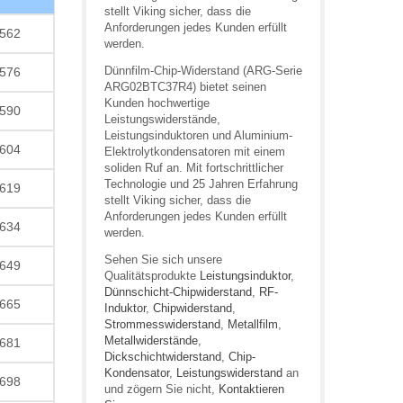
stellt Viking sicher, dass die
Anforderungen jedes Kunden erfüllt
562
werden.
Dünnfilm-Chip-Widerstand (ARG-Serie
576
ARG02BTC37R4) bietet seinen
Kunden hochwertige
590
Leistungswiderstände,
Leistungsinduktoren und Aluminium-
604
Elektrolytkondensatoren mit einem
soliden Ruf an. Mit fortschrittlicher
Technologie und 25 Jahren Erfahrung
619
stellt Viking sicher, dass die
Anforderungen jedes Kunden erfüllt
634
werden.
Sehen Sie sich unsere
649
Qualitätsprodukte
Leistungsinduktor
,
Dünnschicht-Chipwiderstand
,
RF-
665
Induktor
,
Chipwiderstand
,
Strommesswiderstand
,
Metallfilm
,
Metallwiderstände
,
681
Dickschichtwiderstand
,
Chip-
Kondensator
,
Leistungswiderstand
an
698
und zögern Sie nicht,
Kontaktieren