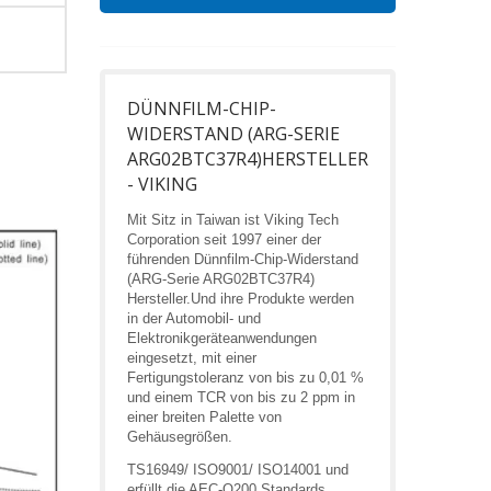
DÜNNFILM-CHIP-
WIDERSTAND (ARG-SERIE
ARG02BTC37R4)HERSTELLER
- VIKING
Mit Sitz in Taiwan ist Viking Tech
Corporation seit 1997 einer der
führenden Dünnfilm-Chip-Widerstand
(ARG-Serie ARG02BTC37R4)
Hersteller.Und ihre Produkte werden
in der Automobil- und
Elektronikgeräteanwendungen
eingesetzt, mit einer
Fertigungstoleranz von bis zu 0,01 %
und einem TCR von bis zu 2 ppm in
einer breiten Palette von
Gehäusegrößen.
TS16949/ ISO9001/ ISO14001 und
erfüllt die AEC-Q200 Standards,