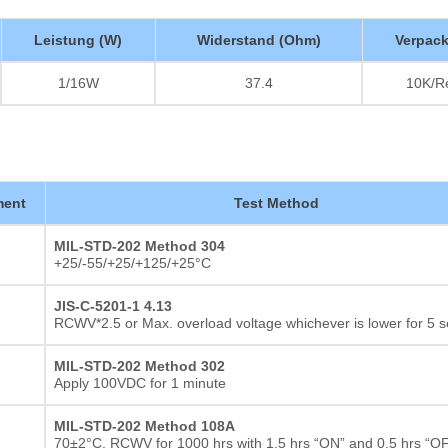
Leistung (W)
Widerstand (Ohm)
Verpac
1/16W
37.4
10K/R
ment
Test Method
MIL-STD-202 Method 304
+25/-55/+25/+125/+25°C
JIS-C-5201-1 4.13
RCWV*2.5 or Max. overload voltage whichever is lower for 5 
MIL-STD-202 Method 302
Apply 100VDC for 1 minute
MIL-STD-202 Method 108A
70±2°C, RCWV for 1000 hrs with 1.5 hrs “ON” and 0.5 hrs “O