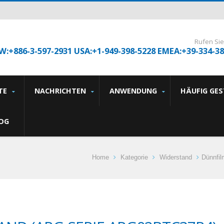
Rufen Sie
W:+886-3-597-2931 USA:+1-949-398-5228 EMEA:+39-334-3
TE
NACHRICHTEN
ANWENDUNG
HÄUFIG GE
OG
Home
Kategorie
Widerstand
Dünnfil