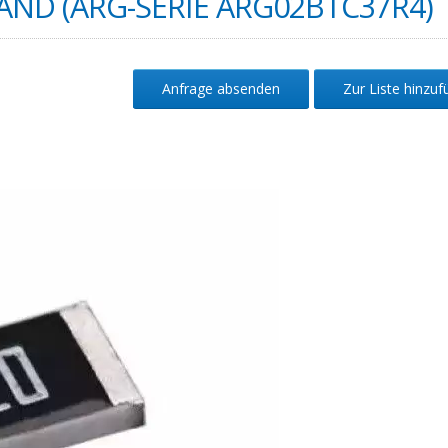
ND (ARG-SERIE ARG02BTC37R4)
Anfrage absenden
Zur Liste hinzu