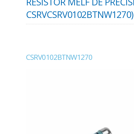
RESISTOR MELF DE PRECIS
CSRVCSRV0102BTNW1270)
CSRV0102BTNW1270