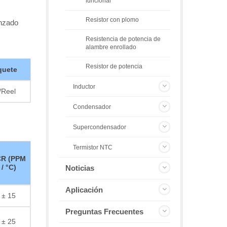
funcional
Resistor con plomo
anzado
Resistencia de potencia de
alambre enrollado
Resistor de potencia
quete
Inductor
/Reel
Condensador
Supercondensador
Termistor NTC
R (PPM
/ °C)
Noticias
Aplicación
± 15
Preguntas Frecuentes
± 25