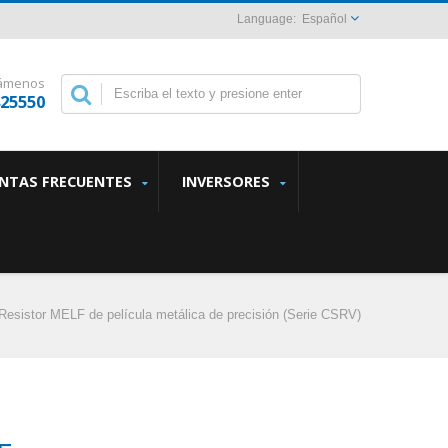
Español
lámenos
825550
NTAS FRECUENTES
INVERSORES
Resistor MELF de película metálica de precisión (Serie CSRV)