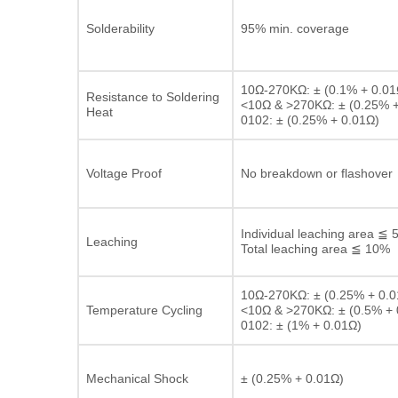
Solderability
95% min. coverage
10Ω-270KΩ: ± (0.1% + 0.01
Resistance to Soldering
<10Ω & >270KΩ: ± (0.25% +
Heat
0102: ± (0.25% + 0.01Ω)
Voltage Proof
No breakdown or flashover
Individual leaching area ≦ 
Leaching
Total leaching area ≦ 10%
10Ω-270KΩ: ± (0.25% + 0.0
Temperature Cycling
<10Ω & >270KΩ: ± (0.5% + 
0102: ± (1% + 0.01Ω)
Mechanical Shock
± (0.25% + 0.01Ω)