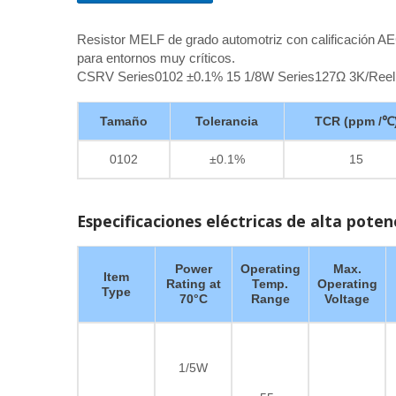
Resistor MELF de grado automotriz con calificación AE
para entornos muy críticos.
CSRV Series0102 ±0.1% 15 1/8W Series127Ω 3K/Reel
Tamaño
Tolerancia
TCR (ppm /℃
0102
±0.1%
15
Especificaciones eléctricas de alta poten
Power
Operating
Max.
Item
Rating at
Temp.
Operating
Type
70°C
Range
Voltage
1/5W