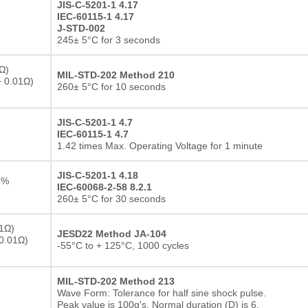
JIS-C-5201-1 4.17
IEC-60115-1 4.17
J-STD-002
245± 5°C for 3 seconds
Ω)
MIL-STD-202 Method 210
 0.01Ω)
260± 5°C for 10 seconds
JIS-C-5201-1 4.7
IEC-60115-1 4.7
1.42 times Max. Operating Voltage for 1 minute
JIS-C-5201-1 4.18
5%
IEC-60068-2-58 8.2.1
260± 5°C for 30 seconds
1Ω)
JESD22 Method JA-104
0.01Ω)
-55°C to + 125°C, 1000 cycles
MIL-STD-202 Method 213
Wave Form: Tolerance for half sine shock pulse.
Peak value is 100g's. Normal duration (D) is 6.