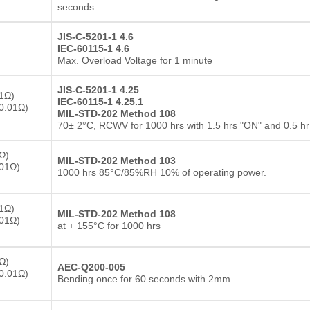
seconds
JIS-C-5201-1 4.6
IEC-60115-1 4.6
Max. Overload Voltage for 1 minute
JIS-C-5201-1 4.25
1Ω)
IEC-60115-1 4.25.1
0.01Ω)
MIL-STD-202 Method 108
70± 2°C, RCWV for 1000 hrs with 1.5 hrs "ON" and 0.5 h
Ω)
MIL-STD-202 Method 103
.01Ω)
1000 hrs 85°C/85%RH 10% of operating power.
1Ω)
MIL-STD-202 Method 108
.01Ω)
at + 155°C for 1000 hrs
Ω)
AEC-Q200-005
0.01Ω)
Bending once for 60 seconds with 2mm