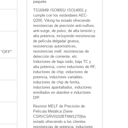
paquete.
TS16949/ ISO9001/ ISO14001 y
cumple con los estándares AEC-
Q200, Viking ha estado ofreciendo
resistencias de precisión anti-sulfuro,
anti-surge, de pulso, de alta tensión y
alta potencia, incluyendo resistencias
de película delgada/ gruesa,
resistencias automotrices,
resistencias melf, resistencias de
r "OFF"
detección de corriente, etc.
Inductores de baja ruido, baja TC y
alta potencia, como inductores de RF,
inductores de chip, inductores de
potencia, inductores variables,
inductores de chip de ferrita,
inductores apantallados, inductores
enrollados en alambre e inductores
DIP.
Resistor MELF de Precisión de
Película Metálica (Serie
CSRVCSRV0102BTNW1270)ha
estado ofreciendo a los clientes
resistencias de potencia, inductores