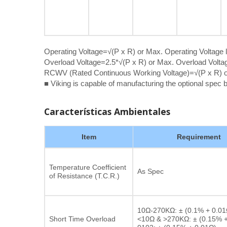
Operating Voltage=√(P x R) or Max. Operating Voltage l
Overload Voltage=2.5*√(P x R) or Max. Overload Voltage
RCWV (Rated Continuous Working Voltage)=√(P x R) or
■ Viking is capable of manufacturing the optional spec
Características Ambientales
Item
Requirement
Temperature Coefficient
As Spec
of Resistance (T.C.R.)
10Ω-270KΩ: ± (0.1% + 0.01
Short Time Overload
<10Ω & >270KΩ: ± (0.15% +