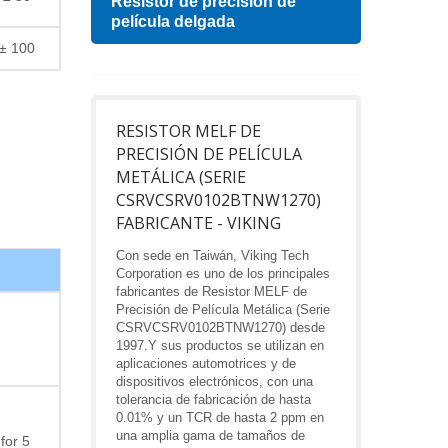
esa
Resistor de precisión de
Indu
película delgada
± 100
RESISTOR MELF DE
PRECISIÓN DE PELÍCULA
METÁLICA (SERIE
CSRVCSRV0102BTNW1270)
FABRICANTE - VIKING
Con sede en Taiwán, Viking Tech
Corporation es uno de los principales
fabricantes de Resistor MELF de
Precisión de Película Metálica (Serie
CSRVCSRV0102BTNW1270) desde
1997.Y sus productos se utilizan en
aplicaciones automotrices y de
dispositivos electrónicos, con una
tolerancia de fabricación de hasta
0.01% y un TCR de hasta 2 ppm en
una amplia gama de tamaños de
for 5