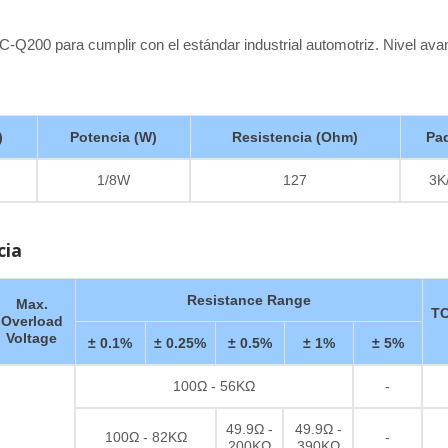
C-Q200 para cumplir con el estándar industrial automotriz. Nivel av
)
Potencia (W)
Resistencia (Ohm)
Pa
1/8W
127
3K
cia
Resistance Range
Max.
TC
Overload
Voltage
± 0.1%
± 0.25%
± 0.5%
± 1%
± 5%
100Ω - 56KΩ
-
49.9Ω -
49.9Ω -
100Ω - 82KΩ
-
200KΩ
390KΩ