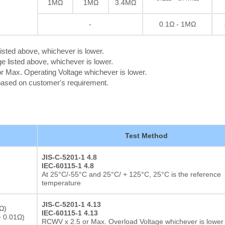
Resistor de película gru
1MΩ
1MΩ
3.4MΩ
-
0.1Ω - 1MΩ
isted above, whichever is lower.
 listed above, whichever is lower.
 Max. Operating Voltage whichever is lower.
 based on customer's requirement.
Test Method
JIS-C-5201-1 4.8
IEC-60115-1 4.8
At 25°C/-55°C and 25°C/ + 125°C, 25°C is the reference
temperature
JIS-C-5201-1 4.13
Ω)
IEC-60115-1 4.13
 0.01Ω)
RCWV x 2.5 or Max. Overload Voltage whichever is lower 