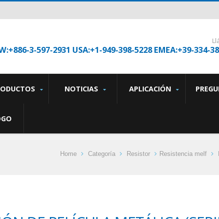
L
W:+886-3-597-2931 USA:+1-949-398-5228 EMEA:+39-334-3
RODUCTOS
NOTICIAS
APLICACIÓN
PREGU
OGO
Home
Categoría
Resistor
Resistencia melf